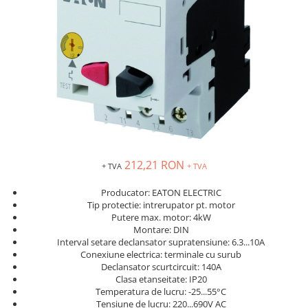
Solutii industriale Ethernet
Senzori distanta
STEP-PS
Router si switch-uri industriale
Senzori fotoelectrici
TRIO-PS
Afisoare digitale
Senzori inductivi
TRIO-UPS
Senzori magnetici-rezistivi
UNO-PS
Senzori ultrasonici
Contactoare
Butoane si accesorii
Lampa multi LED
Intrerupatoare de protectie
pentru motor
212,21 RON
+ TVA
+ TVA
Direct-On-Line Starters
Producator: EATON ELECTRIC
Relee termice
Tip protectie: intrerupator pt. motor
Putere max. motor: 4kW
Cam Switches
Montare: DIN
Interval setare declansator supratensiune: 6.3...10A
Cleme sir
Conexiune electrica: terminale cu surub
Accesorii cleme
Declansator scurtcircuit: 140A
Clasa etanseitate: IP20
Cleme 10mm
Temperatura de lucru: -25...55°C
Cleme 2.5mm
Tensiune de lucru: 220...690V AC