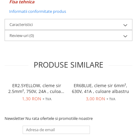
Seria Lyte
Fisa tehnica
Seria PMT&PMC
Informatii conformitate produs
Seria Sync
Caracteristici
STEP-PS
TRIO-PS
Review-uri
(0)
TRIO-UPS
UNO-PS
Contactoare
PRODUSE SIMILARE
Butoane si accesorii
Lampa multi LED
Intrerupatoare de protectie
ER2.5YELLOW, cleme sir
ER6BLUE, cleme sir 6mm²,
2.5mm², 750V, 24A , culoare
630V, 41A , culoare albastru
pentru motor
galbena
1,30 RON
3,00 RON
+ TVA
+ TVA
Direct-On-Line Starters
Relee termice
Cam Switches
Newsletter
Nu rata ofertele si promotiile noastre
Cleme sir