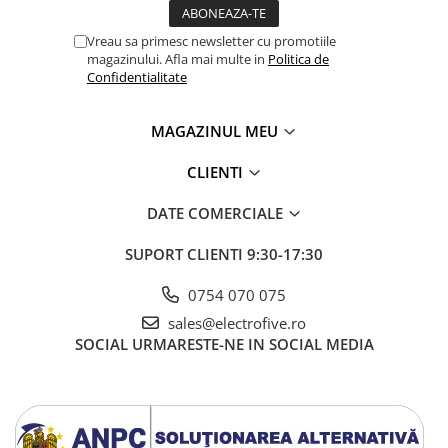
Accesorii cleme
Cleme 10mm
Vreau sa primesc newsletter cu promotiile
Cleme 2.5mm
magazinului. Afla mai multe in
Politica de
Confidentialitate
Cleme 4mm
Cleme 6mm
MAGAZINUL MEU
Intrerupator general
Convertor semnal si adaptor
CLIENTI
Cutie distributie
DATE COMERCIALE
Lichidare stoc
Limitatoare
SUPORT CLIENTI
9:30-17:30
Limitatoare de siguranta
0754 070 075
Limitatori tip pedala
sales@electrofive.ro
Standard Heavy Duty
SOCIAL
URMARESTE-NE IN SOCIAL MEDIA
Protectia circuitului
Dispozitiv de detectare a
defectelor de arc electric AFDD+
Limitator de supratensiuni