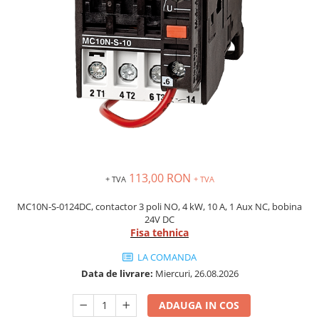
Inregistratoare
Solutii industriale Ethernet
Router si switch-uri industriale
Afisoare digitale
Actionari electrice si de miscare
Convertizoare de frecventa
Delta Electronics
Fuji Electric
Schneider Electric
113,00 RON
+ TVA
+ TVA
Rezistente franare
Accesorii generale
MC10N-S-0124DC, contactor 3 poli NO, 4 kW, 10 A, 1 Aux NC, bobina
24V DC
Sisteme servo ( Servo-Drivere si
Fisa tehnica
Servo-Motoare )
LA COMANDA
Soft Startere
Data de livrare:
Miercuri, 26.08.2026
Comunicare Si Masurare
Encodere
ADAUGA IN COS