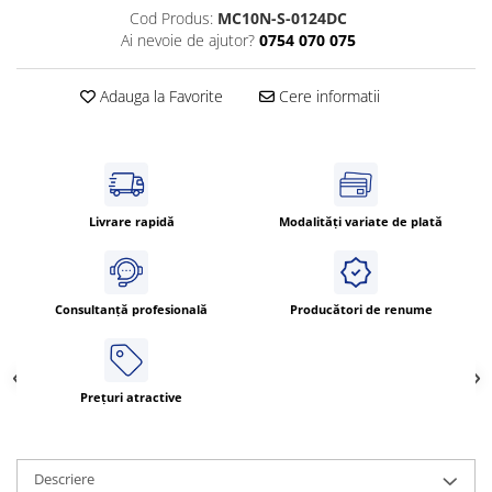
Power meter
Cod Produs:
MC10N-S-0124DC
Regulatoare de temperatura si
Ai nevoie de ajutor?
0754 070 075
proces
Seria DTK
Adauga la Favorite
Cere informatii
Seria DT3
Accesorii
Controler PID avansat - Blue Line
Counter Timer Tahometru
Livrare rapidă
Modalități variate de plată
Dispozitive comunicatie
Senzori industriali
Consultanță profesională
Producători de renume
Senzori capacitivi
Senzori de presiune
Senzori distanta
Prețuri atractive
Senzori fotoelectrici
Senzori inductivi
Senzori magnetici-rezistivi
Descriere
Senzori ultrasonici