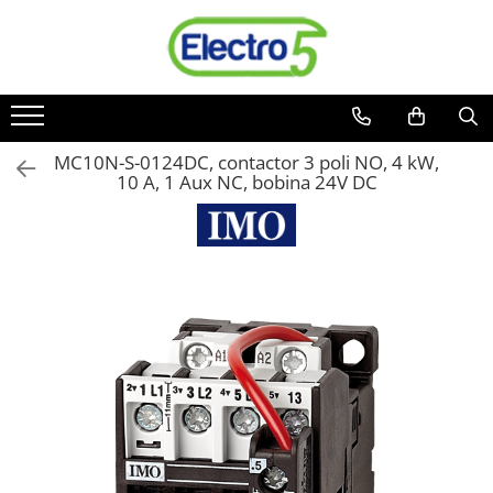
Toate Produsele
Sisteme de automatizare si control
Automate programabile
MC10N-S-0124DC, contactor 3 poli NO, 4 kW,
10 A, 1 Aux NC, bobina 24V DC
Seria DVP-Slim PLC-CPU
Seria DVP Motion-CPU
Seria compacta AS
Simatic S7
Mini-automat programabil (Relee
inteligente)
Seria iSMART IMO
Seria EASY EATON
Terminale programabile ( HMI-uri )
Text Panel
Touch Panel / HMI