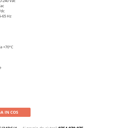
0-240 Vac
Vac
Vdc
5-65 Hz
la +70°C
e
A IN COS