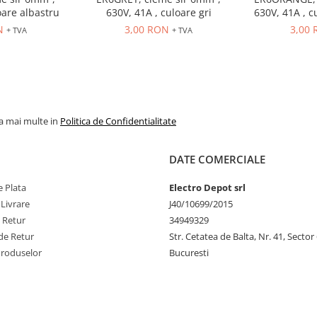
oare albastru
630V, 41A , culoare gri
630V, 41A , c
N
3,00 RON
3,00
+ TVA
+ TVA
la mai multe in
Politica de Confidentialitate
DATE COMERCIALE
 Plata
Electro Depot srl
 Livrare
J40/10699/2015
e Retur
34949329
de Retur
Str. Cetatea de Balta, Nr. 41, Sector
Produselor
Bucuresti