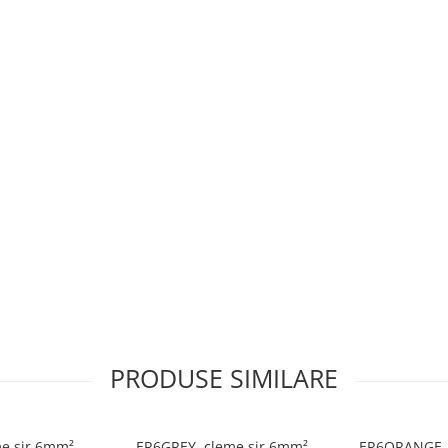
PRODUSE SIMILARE
e sir 6mm²,
ER6GREY, cleme sir 6mm²,
ER6ORANGE, 