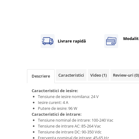
Power meter
Regulatoare de temperatura si
proces
Seria DTK
Seria DT3
Modalit
Livrare rapidă
Accesorii
Controler PID avansat - Blue Line
Counter Timer Tahometru
Dispozitive comunicatie
Caracteristici
Video
(1)
Review-uri
(0)
Descriere
Senzori industriali
Senzori capacitivi
Caracteristici de iesire:
Tensiune de iesire nomilana: 24 V
Senzori de presiune
Iesire curent: 4 A
Senzori distanta
Putere de iesire: 96 W
Senzori fotoelectrici
Caracteristici de intrare:
Tensiune nominal de intrare: 100-240 Vac
Senzori inductivi
Tensiune de intrare AC: 85-264 Vac
Senzori magnetici-rezistivi
Tensiune de intrare DC: 90-350 Vdc
Senzori ultrasonici
Frecventa nominal de intrare: 45-65 Hz