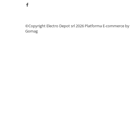
Accesorii cleme
Cleme 10mm
Cleme 2.5mm
Cleme 4mm
©Copyright Electro Depot srl 2026
Platforma E-commerce by
Cleme 6mm
Gomag
Intrerupator general
Convertor semnal si adaptor
Cutie distributie
Lichidare stoc
Limitatoare
Limitatoare de siguranta
Limitatori tip pedala
Standard Heavy Duty
Protectia circuitului
Dispozitiv de detectare a
defectelor de arc electric AFDD+
Limitator de supratensiuni