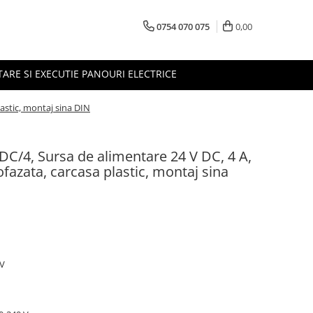
0754 070 075
0,00
TARE SI EXECUTIE PANOURI ELECTRICE
astic, montaj sina DIN
C/4, Sursa de alimentare 24 V DC, 4 A,
azata, carcasa plastic, montaj sina
 V