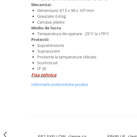
Mecanice:
ATEX
Dimensiuni: 67.5 x 99 x 107 mm
Butoane Ex
Greutate: 0.4 kg
Carcasa: plastic
Lampi EXIT Ex
Mediu de lucru
Bariere optice de protectie
Temperatura de operare -25°C la +70°C
Protectii
Control si comutatie
Supratensiune
Surse de alimentare
Supracurent
Protectie la temperature ridicate
MINI-PS
Scurtcircuit
Modul Buffer
IP 20
Fisa tehnica
Module DC-UPC
Module redundanta
Informatii conformitate produs
QUINT-PS
Seria Chrome
Seria CliQ II
Seria Dimensions
Seria DRA
Seria Force-GT
ER2.5YELLOW, cleme sir
ER6BLUE, clem