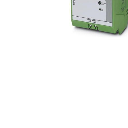
Inregistratoare
Solutii industriale Ethernet
Router si switch-uri industriale
Afisoare digitale
Actionari electrice si de miscare
Convertizoare de frecventa
Delta Electronics
Fuji Electric
Schneider Electric
Rezistente franare
Accesorii generale
Sisteme servo ( Servo-Drivere si
Servo-Motoare )
Soft Startere
Comunicare Si Masurare
Encodere