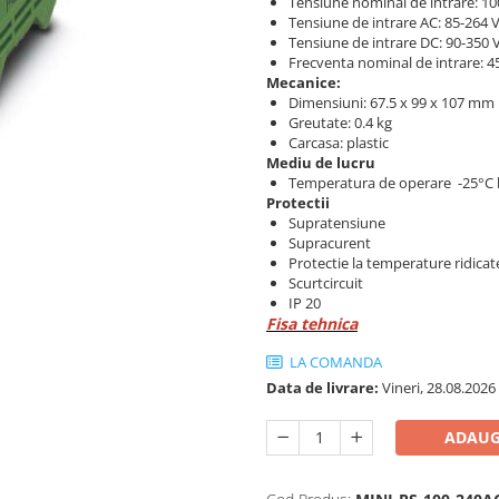
Tensiune nominal de intrare: 10
Tensiune de intrare AC: 85-264 
Tensiune de intrare DC: 90-350 
Frecventa nominal de intrare: 4
Mecanice:
Dimensiuni: 67.5 x 99 x 107 mm
Greutate: 0.4 kg
Carcasa: plastic
Mediu de lucru
Temperatura de operare -25°C 
Protectii
Supratensiune
Supracurent
Protectie la temperature ridicat
Scurtcircuit
IP 20
Fisa tehnica
LA COMANDA
Data de livrare:
Vineri, 28.08.2026
ADAUG