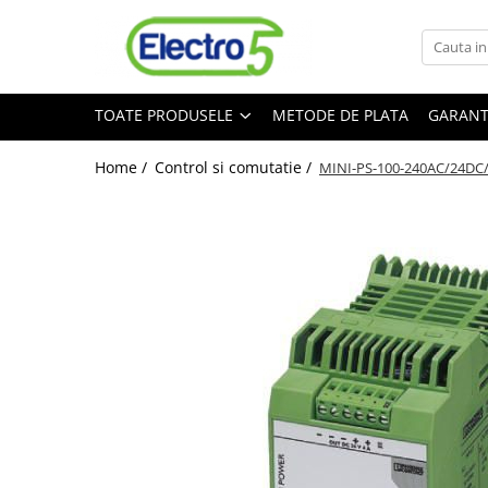
Toate Produsele
TOATE PRODUSELE
METODE DE PLATA
GARANT
Sisteme de automatizare si control
Automate programabile
Home /
Control si comutatie /
MINI-PS-100-240AC/24DC/4,
Seria DVP-Slim PLC-CPU
Seria DVP Motion-CPU
Seria compacta AS
Simatic S7
Mini-automat programabil (Relee
inteligente)
Seria iSMART IMO
Seria EASY EATON
Terminale programabile ( HMI-uri )
Text Panel
Touch Panel / HMI