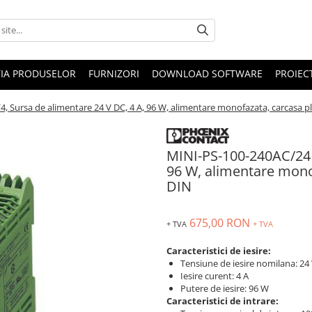
IA PRODUSELOR
FURNIZORI
DOWNLOAD SOFTWARE
PROIEC
 Sursa de alimentare 24 V DC, 4 A, 96 W, alimentare monofazata, carcasa pl
MINI-PS-100-240AC/24D
96 W, alimentare monof
DIN
675,00 RON
+ TVA
+ TVA
Caracteristici de iesire:
Tensiune de iesire nomilana: 24
Iesire curent: 4 A
Putere de iesire: 96 W
Caracteristici de intrare: