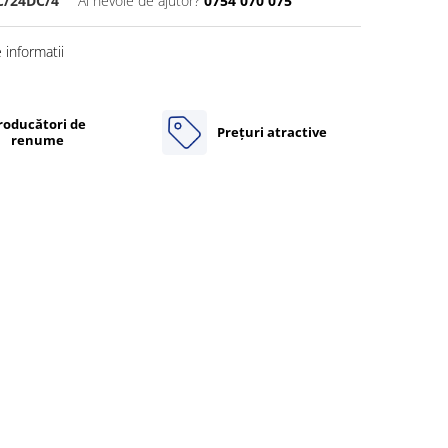
C/24DC/4
Ai nevoie de ajutor?
0754 070 075
informatii
roducători de
Prețuri atractive
renume