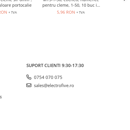
uloare portocalie
pentru cleme, 1-50, 10 buc in
630V, 
cutie
 RON
5,96 RON
3,
+ TVA
+ TVA
SUPORT CLIENTI
9:30-17:30
0754 070 075
sales@electrofive.ro
 6