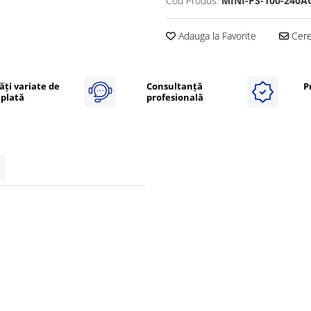
Cod Produs:
MINI-PS-100-240A
Adauga la Favorite
Cere 
ăți variate de
Consultanță
P
plată
profesională