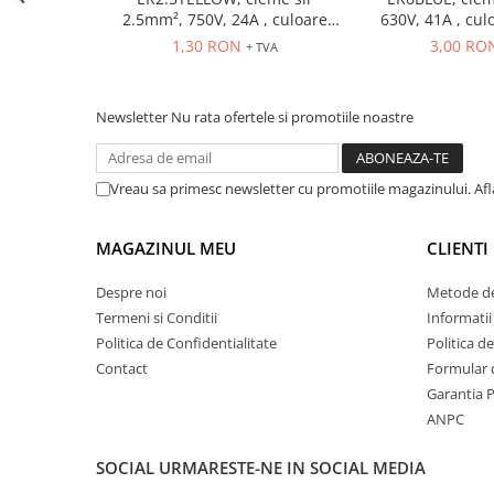
Seria Lyte
2.5mm², 750V, 24A , culoare
630V, 41A , cul
Seria PMT&PMC
galbena
1,30 RON
3,00 RO
+ TVA
Seria Sync
STEP-PS
Newsletter
Nu rata ofertele si promotiile noastre
TRIO-PS
TRIO-UPS
UNO-PS
Vreau sa primesc newsletter cu promotiile magazinului. Af
Contactoare
Butoane si accesorii
MAGAZINUL MEU
CLIENTI
Lampa multi LED
Despre noi
Metode de
Intrerupatoare de protectie
Termeni si Conditii
Informatii
pentru motor
Politica de Confidentialitate
Politica d
Direct-On-Line Starters
Contact
Formular 
Garantia 
Relee termice
ANPC
Cam Switches
Cleme sir
SOCIAL
URMARESTE-NE IN SOCIAL MEDIA