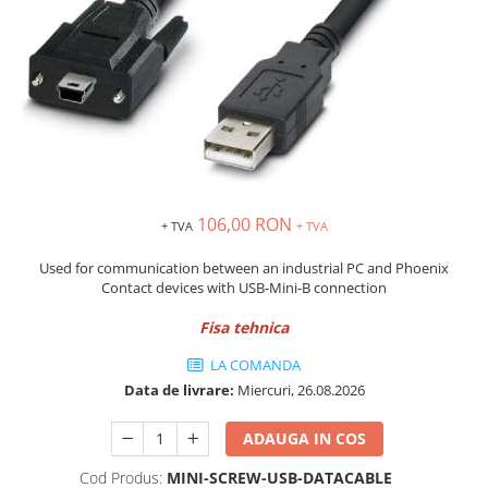
Solutii industriale Ethernet
Senzori distanta
STEP-PS
Router si switch-uri industriale
Senzori fotoelectrici
TRIO-PS
Afisoare digitale
Senzori inductivi
TRIO-UPS
Senzori magnetici-rezistivi
UNO-PS
Senzori ultrasonici
Contactoare
Butoane si accesorii
Lampa multi LED
106,00 RON
+ TVA
+ TVA
Intrerupatoare de protectie
pentru motor
Used for communication between an industrial PC and Phoenix
Contact devices with USB-Mini-B connection
Direct-On-Line Starters
Relee termice
Fisa tehnica
Cam Switches
LA COMANDA
Cleme sir
Data de livrare:
Miercuri, 26.08.2026
Accesorii cleme
ADAUGA IN COS
Cleme 10mm
Cleme 2.5mm
Cod Produs:
MINI-SCREW-USB-DATACABLE