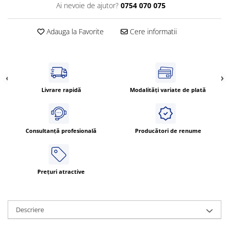
Ai nevoie de ajutor?
0754 070 075
Cleme 4mm
Cleme 6mm
Adauga la Favorite
Cere informatii
Intrerupator general
Livrare rapidă
Modalități variate de plată
Consultanță profesională
Producători de renume
Prețuri atractive
Descriere