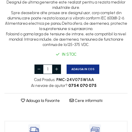
Cleme 2.5mm
Designul de ultima generatie este realizat pentru a rezista mediilor
industriale dure.
Cleme 4mm
Spre deosebire alte prouse are designul usor, corp complet din
Cleme 6mm
aluminiu care poate rezista la socuri si vibratii conform IEC 60068-2-6.
Alimentarea electrica pe panou Delta ofera, de asemenea, protectie
Intrerupator general
la supratensiune si suprasarcina.
Folosind o gama larga de tensiune de intrare, este compatibil la nivel
mondial. Intrarea include, de asemenea, tensiunea de functionare
continua de la 125-375 VDC.
IN STOC
ADAUGA IN COS
Cod Produs:
PMC-24V075W1AA
Ai nevoie de ajutor?
0754 070 075
Adauga la Favorite
Cere informatii