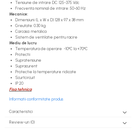
Tensiune de intrare DC: 125-375 Vdc
Frecventa nominal de intrare: 50-60 Hz
Mecanice:
Dimensiuni (L x W x D) 128 x 97 x 38 mm
Greutate: 0.30 kg
Carcasa: metalica
Sistem de ventilatie pentru racire
Mediu de lucru
Temperatura de operare -10°C la +70°C
Protectii
Supratensiune
Supracurent
Protectie la temperature ridicate
Scurtcircuit
IP 20
Fisa tehnica
Informatii conformitate produs
Caracteristici
Review-uri
(0)