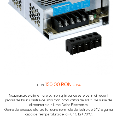
Inregistratoare
Senzori capacitivi
STEP-PS
Senzori de presiune
Solutii industriale Ethernet
TRIO-PS
Senzori distanta
Router si switch-uri industriale
TRIO-UPS
Senzori fotoelectrici
Afisoare digitale
UNO-PS
Senzori inductivi
Contactoare
Senzori magnetici-rezistivi
Butoane si accesorii
Senzori ultrasonici
Lampa multi LED
Intrerupatoare de protectie
pentru motor
Direct-On-Line Starters
Relee termice
150,00 RON
+ TVA
+ TVA
Cam Switches
Noua sursa de alimentare cu montaj in panou este cel mai recent
Cleme sir
produs de la unul dintre cei mai mari producatori de solutii de surse de
alimentare din lume Delta Electronics.
Accesorii cleme
Gama de produse ofera o tensiune nominala de iesire de 24V, o gama
Cleme 10mm
larga de temperatura de la -10 ° C la + 70 °C.