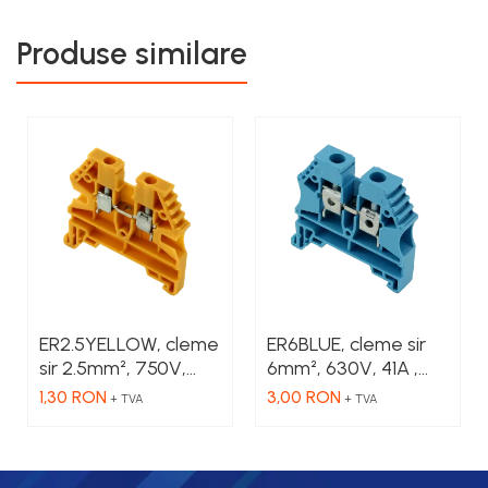
Produse similare
ER2.5YELLOW, cleme
ER6BLUE, cleme sir
sir 2.5mm², 750V,
6mm², 630V, 41A ,
24A , culoare
culoare albastru
1,30 RON
3,00 RON
+ TVA
+ TVA
galbena