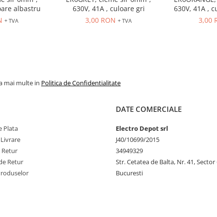
oare albastru
630V, 41A , culoare gri
630V, 41A , c
N
3,00 RON
3,00
+ TVA
+ TVA
la mai multe in
Politica de Confidentialitate
DATE COMERCIALE
 Plata
Electro Depot srl
 Livrare
J40/10699/2015
e Retur
34949329
de Retur
Str. Cetatea de Balta, Nr. 41, Sector
Produselor
Bucuresti