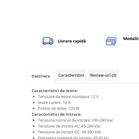
Power meter
Regulatoare de temperatura si
proces
Seria DTK
Seria DT3
Modalit
Livrare rapidă
Accesorii
Controler PID avansat - Blue Line
Counter Timer Tahometru
Dispozitive comunicatie
Caracteristici
Review-uri
(0)
Descriere
Senzori industriali
Senzori capacitivi
Caracteristici de iesire:
Tensiune de iesire nomilana: 12 V
Senzori de presiune
Iesire curent: 10 A
Senzori distanta
Putere de iesire: 120 W
Senzori fotoelectrici
Caracteristici de intrare:
Tensiune nominal de intrare: 100-240 Vac
Senzori inductivi
Tensiune de intrare AC: 85-264 Vac
Senzori magnetici-rezistivi
Tensiune de intrare DC: 90-350 Vdc
Senzori ultrasonici
Frecventa nominal de intrare: 45-65 Hz