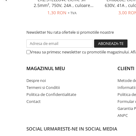
Seria Lyte
2.5mm², 750V, 24A , culoare
630V, 41A , cul
Seria PMT&PMC
galbena
1,30 RON
3,00 RO
+ TVA
Seria Sync
STEP-PS
Newsletter
Nu rata ofertele si promotiile noastre
TRIO-PS
TRIO-UPS
UNO-PS
Vreau sa primesc newsletter cu promotiile magazinului. Af
Contactoare
Butoane si accesorii
MAGAZINUL MEU
CLIENTI
Lampa multi LED
Despre noi
Metode de
Intrerupatoare de protectie
Termeni si Conditii
Informatii
pentru motor
Politica de Confidentialitate
Politica d
Direct-On-Line Starters
Contact
Formular 
Garantia 
Relee termice
ANPC
Cam Switches
Cleme sir
SOCIAL
URMARESTE-NE IN SOCIAL MEDIA