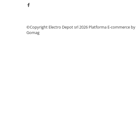
Accesorii cleme
Cleme 10mm
Cleme 2.5mm
Cleme 4mm
©Copyright Electro Depot srl 2026
Platforma E-commerce by
Cleme 6mm
Gomag
Intrerupator general
Convertor semnal si adaptor
Cutie distributie
Lichidare stoc
Limitatoare
Limitatoare de siguranta
Limitatori tip pedala
Standard Heavy Duty
Protectia circuitului
Dispozitiv de detectare a
defectelor de arc electric AFDD+
Limitator de supratensiuni