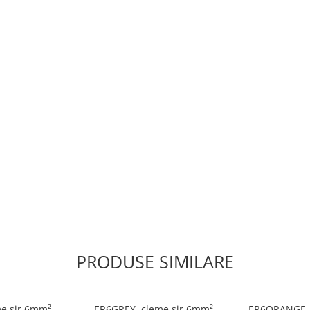
PRODUSE SIMILARE
e sir 6mm²,
ER6GREY, cleme sir 6mm²,
ER6ORANGE, 