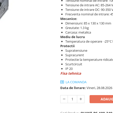
Tensiune nominal de intrare: 10
Tensiune de intrare AC: 85-264 
Tensiune de intrare DC: 90-350 
Frecventa nominal de intrare: 4
Mecanice:
Dimensiuni: 85 x 130 x 130 mm
Greutate: 1.3 kg
Carcasa: metalica
Mediu de lucru
Temperatura de operare -25°C 
Protectii
Supratensiune
Supracurent
Protectie la temperature ridicat
Scurtcircuit
IP 20
Fisa tehnica
LA COMANDA
Data de livrare:
Vineri, 28.08.2026
ADAUG