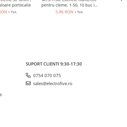
uloare portocalie
pentru cleme, 1-50, 10 buc in
630V, 
cutie
 RON
5,96 RON
3,
+ TVA
+ TVA
SUPORT CLIENTI
9:30-17:30
0754 070 075
sales@electrofive.ro
 6