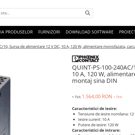
IA PRODUSELOR
FURNIZORI
DOWNLOAD SOFTWARE
PROIEC
0, Sursa de alimentare 12 V DC, 10 A, 120 W, alimentare monofazata, carca
QUINT-PS-100-240AC/1
10 A, 120 W, alimentar
montaj sina DIN
1.564,00 RON
+ TVA
+ TVA
Caracteristici de iesire:
Tensiune de iesire nomilana: 12
Iesire curent: 10 A
Putere de iesire: 120 W
Caracteristici de intrare: