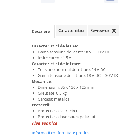
Power meter
Regulatoare de temperatura si
proces
Seria DTK
Caracteristici
Review-uri
(0)
Descriere
Seria DT3
Accesorii
Caracteristici de iesire:
Controler PID avansat - Blue Line
Gama tensiune de iesire: 18 V ... 30 V DC
Iesire curent: 1.5 A
Counter Timer Tahometru
Caracteristici de intrare:
Tensiune nominal de intrare: 24 V DC
Dispozitive comunicatie
Gama tensiune de intrare: 18 V DC ... 30 V DC
Senzori industriali
Mecanice:
Dimensiuni: 35 x 130 x 125 mm
Senzori capacitivi
Greutate: 0.5 kg
Senzori de presiune
Carcasa: metalica
Protectii:
Senzori distanta
Protectie la scurt circuit
Senzori fotoelectrici
Protectie la inversarea polaritatii
Senzori inductivi
Fisa tehnica
Senzori magnetici-rezistivi
Informatii conformitate produs
Senzori ultrasonici