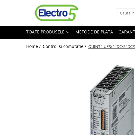
Toate Produsele
TOATE PRODUSELE
METODE DE PLATA
GARANT
Sisteme de automatizare si control
Automate programabile
Home /
Control si comutatie /
QUINT4-UPS/24DC/24DC/5/EIP
Seria DVP-Slim PLC-CPU
Seria DVP Motion-CPU
Seria compacta AS
Simatic S7
Mini-automat programabil (Relee
inteligente)
Seria iSMART IMO
Seria EASY EATON
Terminale programabile ( HMI-uri )
Text Panel
Touch Panel / HMI