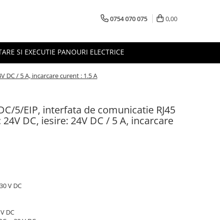
0754 070 075
0,00
TARE SI EXECUTIE PANOURI ELECTRICE
DC / 5 A, incarcare curent : 1.5 A
5/EIP, interfata de comunicatie RJ45
: 24V DC, iesire: 24V DC / 5 A, incarcare
 30 V DC
 V DC