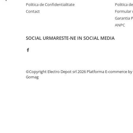
Seria Lyte
Politica de Confidentialitate
Politica d
Seria PMT&PMC
Contact
Formular 
Seria Sync
Garantia 
STEP-PS
ANPC
TRIO-PS
SOCIAL
URMARESTE-NE IN SOCIAL MEDIA
TRIO-UPS
UNO-PS
Contactoare
Butoane si accesorii
©Copyright Electro Depot srl 2026
Platforma E-commerce by
Lampa multi LED
Gomag
Intrerupatoare de protectie
pentru motor
Direct-On-Line Starters
Relee termice
Cam Switches
Cleme sir