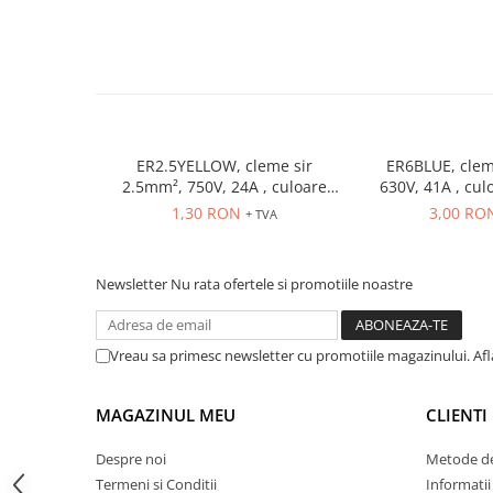
ATEX
Butoane Ex
Lampi EXIT Ex
Bariere optice de protectie
Control si comutatie
ER2.5YELLOW, cleme sir
ER6BLUE, clem
Surse de alimentare
2.5mm², 750V, 24A , culoare
630V, 41A , cul
galbena
MINI-PS
1,30 RON
3,00 RO
+ TVA
Modul Buffer
Module DC-UPC
Newsletter
Nu rata ofertele si promotiile noastre
Module redundanta
QUINT-PS
Seria Chrome
Vreau sa primesc newsletter cu promotiile magazinului. Af
Seria CliQ II
Seria Dimensions
MAGAZINUL MEU
CLIENTI
Seria DRA
Despre noi
Metode de
Seria Force-GT
Termeni si Conditii
Informatii