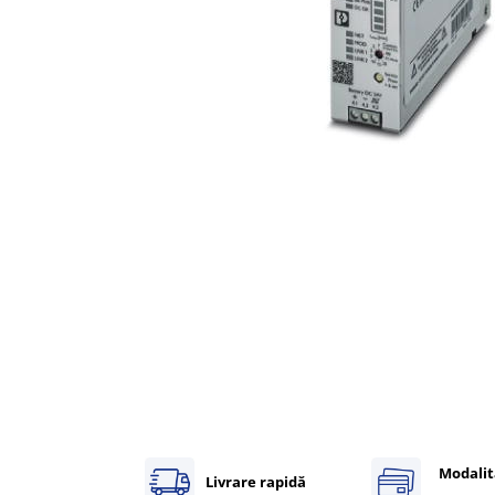
Inregistratoare
Solutii industriale Ethernet
Router si switch-uri industriale
Afisoare digitale
Actionari electrice si de miscare
Convertizoare de frecventa
Delta Electronics
Fuji Electric
Schneider Electric
Rezistente franare
Accesorii generale
Sisteme servo ( Servo-Drivere si
Servo-Motoare )
Soft Startere
Comunicare Si Masurare
Encodere
Modalit
Livrare rapidă