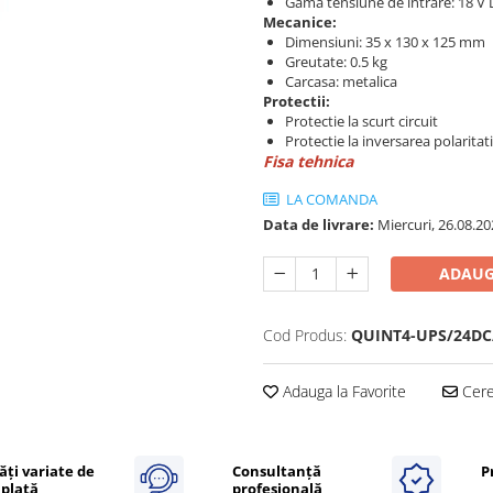
Gama tensiune de intrare: 18 V D
Mecanice:
Dimensiuni: 35 x 130 x 125 mm
Greutate: 0.5 kg
Carcasa: metalica
Protectii:
Protectie la scurt circuit
Protectie la inversarea polaritati
Fisa tehnica
LA COMANDA
Data de livrare:
Miercuri, 26.08.20
ADAUG
Cod Produs:
QUINT4-UPS/24DC
Adauga la Favorite
Cere 
ăți variate de
Consultanță
P
plată
profesională