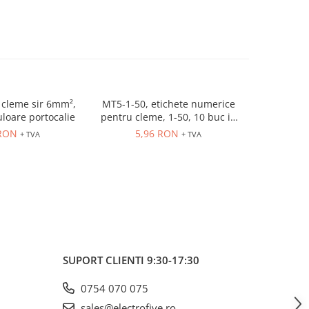
cleme sir 6mm²,
MT5-1-50, etichete numerice
ER10GREY
uloare portocalie
pentru cleme, 1-50, 10 buc in
630V, 
cutie
 RON
5,96 RON
3,
+ TVA
+ TVA
SUPORT CLIENTI
9:30-17:30
0754 070 075
sales@electrofive.ro