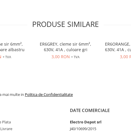
PRODUSE SIMILARE
e sir 6mm²,
ER6GREY, cleme sir 6mm²,
ER6ORANGE, 
oare albastru
630V, 41A , culoare gri
630V, 41A , c
N
3,00 RON
3,00
+ TVA
+ TVA
la mai multe in
Politica de Confidentialitate
DATE COMERCIALE
 Plata
Electro Depot srl
 Livrare
J40/10699/2015