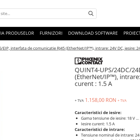
IA PRODUSELOR
FURNIZORI
DOWNLOAD SOFTWARE
PROIEC
, interfata de comunicatie RJ45 (EtherNet/IP™), intrare: 24V DC, iesire: 24V 
QUINT4-UPS/24DC/24DC/
(EtherNet/IP™), intrare
curent : 1.5 A
1.158,00 RON
+ TVA
+ TVA
Caracteristici de iesire:
Gama tensiune de iesire: 18 V ...
Iesire curent: 1.5 A
Caracteristici de intrare:
Tensiune nominal de intrare: 24