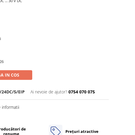
C ... 30 V DC
i
26
A IN COS
/24DC/5/EIP
Ai nevoie de ajutor?
0754 070 075
informatii
roducători de
Prețuri atractive
renume