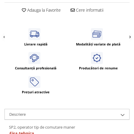
Cleme 4mm
Adauga la Favorite
Cere informatii
Cleme 6mm
Intrerupator general
Livrare rapidă
Modalități variate de plată
Consultanță profesională
Producători de renume
Prețuri atractive
Descriere
SP2, operator tip de comutare maner
Fisa tehnica