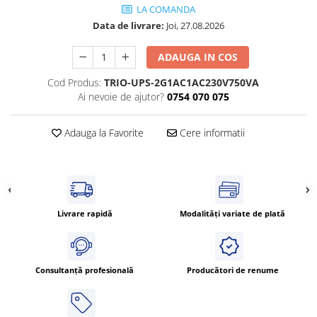
LA COMANDA
Cleme 4mm
Data de livrare:
Joi, 27.08.2026
Cleme 6mm
Intrerupator general
ADAUGA IN COS
Cod Produs:
TRIO-UPS-2G1AC1AC230V750VA
Ai nevoie de ajutor?
0754 070 075
Adauga la Favorite
Cere informatii
Livrare rapidă
Modalități variate de plată
Consultanță profesională
Producători de renume