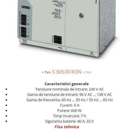
Solutii industriale Ethernet
Senzori distanta
STEP-PS
Router si switch-uri industriale
Senzori fotoelectrici
TRIO-PS
Afisoare digitale
Senzori inductivi
TRIO-UPS
Senzori magnetici-rezistivi
UNO-PS
Senzori ultrasonici
Contactoare
Butoane si accesorii
Lampa multi LED
Intrerupatoare de protectie
pentru motor
3.369,00 RON
+ TVA
+ TVA
Direct-On-Line Starters
Caracteristici generale
Relee termice
Tensiune nominala de intrare: 230 V AC
Gama de tensiune de intrare: 96 V AC ... 138 V AC
Cam Switches
Gama de frecventa: 45 Hz ... 55 Hz / 55 Hz ... 65 Hz
Curent: 6 A
Cleme sir
Putere: 600 W
Accesorii cleme
Timp incarcare: 7 h
Siguranta baterie: 40 A, 32 V
Cleme 10mm
Fisa tehnica
Cleme 2.5mm