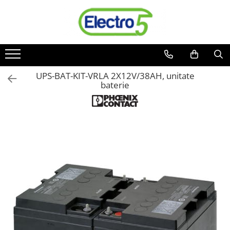
Toate Produsele
Sisteme de automatizare si control
Automate programabile
UPS-BAT-KIT-VRLA 2X12V/38AH, unitate
baterie
Seria DVP-Slim PLC-CPU
Seria DVP Motion-CPU
Seria compacta AS
Simatic S7
Mini-automat programabil (Relee
inteligente)
Seria iSMART IMO
Seria EASY EATON
Terminale programabile ( HMI-uri )
Text Panel
Touch Panel / HMI