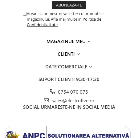
Seria Lyte
Seria PMT&PMC
Vreau sa primesc newsletter cu promotiile
Seria Sync
magazinului. Afla mai multe in
Politica de
Confidentialitate
STEP-PS
TRIO-PS
MAGAZINUL MEU
TRIO-UPS
UNO-PS
CLIENTI
Contactoare
DATE COMERCIALE
Butoane si accesorii
Lampa multi LED
SUPORT CLIENTI
9:30-17:30
Intrerupatoare de protectie
0754 070 075
pentru motor
sales@electrofive.ro
Direct-On-Line Starters
SOCIAL
URMARESTE-NE IN SOCIAL MEDIA
Relee termice
Cam Switches
Cleme sir