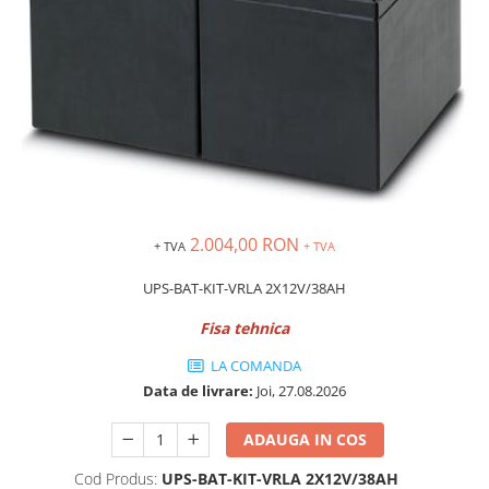
Inregistratoare
Solutii industriale Ethernet
Router si switch-uri industriale
Afisoare digitale
Actionari electrice si de miscare
Convertizoare de frecventa
Delta Electronics
Fuji Electric
2.004,00 RON
+ TVA
+ TVA
Schneider Electric
Rezistente franare
UPS-BAT-KIT-VRLA 2X12V/38AH
Accesorii generale
Fisa tehnica
Sisteme servo ( Servo-Drivere si
Servo-Motoare )
LA COMANDA
Data de livrare:
Joi, 27.08.2026
Soft Startere
Comunicare Si Masurare
ADAUGA IN COS
Encodere
Cod Produs:
UPS-BAT-KIT-VRLA 2X12V/38AH