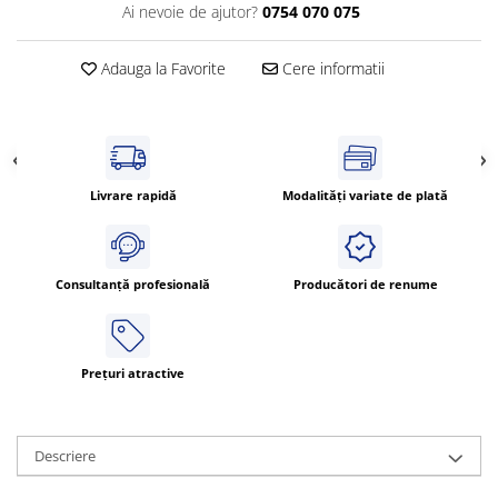
Power meter
Ai nevoie de ajutor?
0754 070 075
Regulatoare de temperatura si
proces
Adauga la Favorite
Cere informatii
Seria DTK
Seria DT3
Accesorii
Controler PID avansat - Blue Line
Livrare rapidă
Modalități variate de plată
Counter Timer Tahometru
Dispozitive comunicatie
Senzori industriali
Consultanță profesională
Producători de renume
Senzori capacitivi
Senzori de presiune
Prețuri atractive
Senzori distanta
Senzori fotoelectrici
Senzori inductivi
Descriere
Senzori magnetici-rezistivi
Senzori ultrasonici