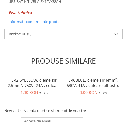
UPS-BAT-KIT-VRLA 2X12V/38AH
ATEX
Fisa tehnica
Butoane Ex
Informatii conformitate produs
Lampi EXIT Ex
Bariere optice de protectie
Review-uri
(0)
Control si comutatie
Surse de alimentare
MINI-PS
PRODUSE SIMILARE
Modul Buffer
Module DC-UPC
Module redundanta
ER2.5YELLOW, cleme sir
ER6BLUE, cleme sir 6mm²,
QUINT-PS
2.5mm², 750V, 24A , culoare
630V, 41A , culoare albastru
galbena
Seria Chrome
1,30 RON
3,00 RON
+ TVA
+ TVA
Seria CliQ II
Seria Dimensions
Newsletter
Nu rata ofertele si promotiile noastre
Seria DRA
Seria Force-GT