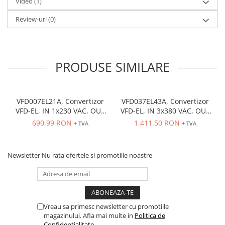
Video
(1)
Review-uri
(0)
PRODUSE SIMILARE
VFD007EL21A, Convertizor
VFD037EL43A, Convertizor
VFD-EL, IN 1x230 VAC, OUT
VFD-EL, IN 3x380 VAC, OUT
3x230 VAC, 0.75 kW, 4.2 A,
3x380 VAC, 3.7kW, 8.2 A,
690,99 RON
1.411,50 RON
+ TVA
+ TVA
control tensiune/frecventa,
control tensiune/frecventa,
Functie PID, RS-485, Filtru
Functie PID, RS-485, Filtru
EMI inclus
EMI inclus
Newsletter
Nu rata ofertele si promotiile noastre
Vreau sa primesc newsletter cu promotiile
magazinului. Afla mai multe in
Politica de
Confidentialitate