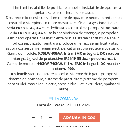
Cleme 4mm
In ultimii ani instalatiile de purificare a apei si instalatiile de epurare a
Cleme 6mm
apelor uzate a continuat sa creasca.
Deoarec se foloseste un volum mare de apa, este necesara reducerea
Intrerupator general
costurilor si depinde in mare masura de eficienta gestionarii apei.
Seria
FRENIC-AQUA
este dedicata sa controleze pompe si motoare.
Seria
FRENIC-AQUA
ajuta la econimisirea de energie, a pompelor,
eliminand operatiunile ineficiente prin ajustarea cantitatii de apa in
mod corespunzator pentru a produce un effect semnificativ atat
asupra conservarii energiei electrice, cat si asupra reducerii costurilor.
Gama de modele:
0.75kW-90kW, filtru EMC integrat, DC reactor
intergrat,grad de protective IP21(IP 55 doar pe comanda).
Gama de modele:
110kW-710kW, filtru EMC integrat, DC reactor
extern,IP00.
Aplicatii:
statii de tartare a apelor, sisteme de irigatii, pompe si
sisteme de pompare, sisteme de presurizare(sisteme de pompare
pentru ulei, masini de injectie,prese hidraulice, extrudere, spalatorii
auto)
LA COMANDA
Data de livrare:
Joi, 27.08.2026
ADAUGA IN COS