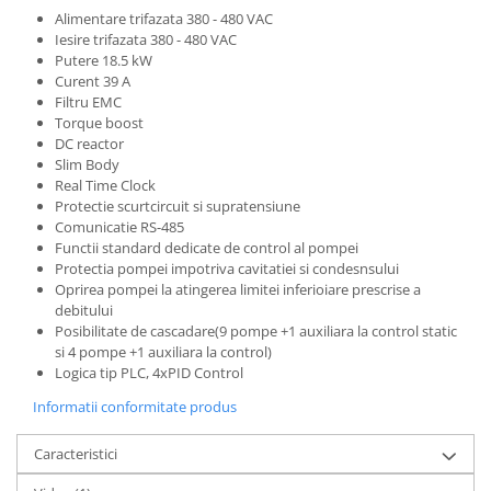
Alimentare trifazata 380 - 480 VAC
Iesire trifazata 380 - 480 VAC
Putere 18.5 kW
Curent 39 A
Filtru EMC
Torque boost
DC reactor
Slim Body
Real Time Clock
Protectie scurtcircuit si supratensiune
Comunicatie RS-485
Functii standard dedicate de control al pompei
Protectia pompei impotriva cavitatiei si condesnsului
Oprirea pompei la atingerea limitei inferioiare prescrise a
debitului
Posibilitate de cascadare(9 pompe +1 auxiliara la control static
si 4 pompe +1 auxiliara la control)
Logica tip PLC, 4xPID Control
Informatii conformitate produs
Caracteristici