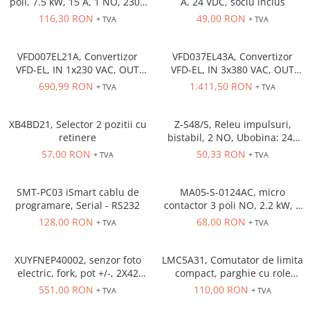
poli, 7.5 kW, 15 A, 1 NO, 230V
A, 24 VDC, soclu inclus
Cleme 4mm
AC
116,30 RON
49,00 RON
+ TVA
+ TVA
Cleme 6mm
Intrerupator general
VFD007EL21A, Convertizor
VFD037EL43A, Convertizor
VFD-EL, IN 1x230 VAC, OUT
VFD-EL, IN 3x380 VAC, OUT
3x230 VAC, 0.75 kW, 4.2 A,
3x380 VAC, 3.7kW, 8.2 A,
690,99 RON
1.411,50 RON
+ TVA
+ TVA
control tensiune/frecventa,
control tensiune/frecventa,
Functie PID, RS-485, Filtru EMI
Functie PID, RS-485, Filtru EMI
inclus
inclus
XB4BD21, Selector 2 pozitii cu
Z-S48/S, Releu impulsuri,
retinere
bistabil, 2 NO, Ubobina: 24V
DC, 48V AC, 16A
57,00 RON
50,33 RON
+ TVA
+ TVA
SMT-PC03 iSmart cablu de
MA05-S-0124AC, micro
programare, Serial - RS232
contactor 3 poli NO, 2.2 kW, 5
A, Aux Cont 1NC , bobina 24 V
128,00 RON
68,00 RON
+ TVA
+ TVA
AC
XUYFNEP40002, senzor foto
LMC5A31, Comutator de limita
electric, fork, pot +/-, 2X42
compact, parghie cu role
mm, 12...24 VDC, M8
NO+NC, corp metalic cu
551,00 RON
110,00 RON
+ TVA
+ TVA
actiune rapida, 1 x intrare