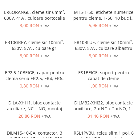
Solutii industriale Ethernet
Senzori distanta
STEP-PS
Router si switch-uri industriale
ER6ORANGE, cleme sir 6mm²,
MT5-1-50, etichete numerice
Senzori fotoelectrici
TRIO-PS
Afisoare digitale
630V, 41A , culoare portocalie
pentru cleme, 1-50, 10 buc in
Senzori inductivi
TRIO-UPS
cutie
3,00 RON
5,96 RON
+ TVA
+ TVA
Senzori magnetici-rezistivi
UNO-PS
Senzori ultrasonici
Contactoare
ER10GREY, cleme sir 10mm²,
ER10BLUE, cleme sir 10mm²,
Butoane si accesorii
630V, 57A , culoare gri
630V, 57A , culoare albastru
3,00 RON
3,00 RON
+ TVA
+ TVA
Lampa multi LED
Intrerupatoare de protectie
pentru motor
EP2.5-10BEIGE, capac pentru
ES1BEIGE, suport pentru
clema seria ER2.5, ER4, ER6,
capat de cleme
Direct-On-Line Starters
ER10 Beige
0,80 RON
1,00 RON
+ TVA
+ TVA
Relee termice
Cam Switches
DILA-XHI11, bloc contacte
DILM32-XHI22, bloc contacte
auxiliare, NC + NO, montaj
auxiliare, 2 x NC + 2 x NO, 16
Cleme sir
frontal
A, montaj frontal
20,80 RON
31,46 RON
+ TVA
+ TVA
Accesorii cleme
Cleme 10mm
DILM15-10-EA, contactor, 3
RSL1PVBU, releu slim,1 pol, 6
Cleme 2.5mm