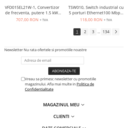
PG13.5
VFD015EL21W-1, Convertizor
TSW010, Switch industrial cu
de frecventa, putere 1.5 kW,
5 porturi Ethernet100 Mbps,
7.5 A, IN: 1 x 230 VAC, OUT: 3
montaj pe sina
707,00 RON
118,00 RON
+ TVA
+ TVA
x 230 VAC, consola integrata,
RS-485
1
2
3
134
...
Newsletter
Nu rata ofertele si promotiile noastre
Vreau sa primesc newsletter cu promotiile
magazinului. Afla mai multe in
Politica de
Confidentialitate
MAGAZINUL MEU
CLIENTI