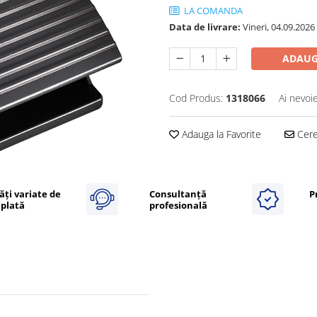
LA COMANDA
Data de livrare:
Vineri, 04.09.2026
ADAUG
Cod Produs:
1318066
Ai nevoi
Adauga la Favorite
Cere 
ăți variate de
Consultanță
P
plată
profesională