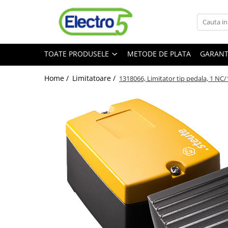
Toate Produsele
TOATE PRODUSELE
METODE DE PLATA
GARANT
Sisteme de automatizare si control
Automate programabile
Home /
Limitatoare /
1318066, Limitator tip pedala, 1 NC
Seria DVP-Slim PLC-CPU
Seria DVP Motion-CPU
Seria compacta AS
Simatic S7
Mini-automat programabil (Relee
inteligente)
Seria iSMART IMO
Seria EASY EATON
Terminale programabile ( HMI-uri )
Text Panel
Touch Panel / HMI