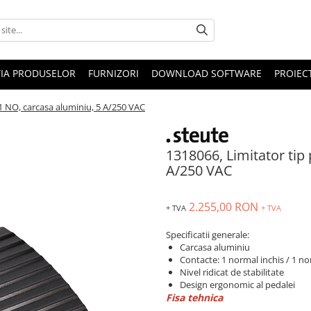
IA PRODUSELOR
FURNIZORI
DOWNLOAD SOFTWARE
PROIEC
/1 NO, carcasa aluminiu, 5 A/250 VAC
1318066, Limitator tip
A/250 VAC
2.255,00 RON
+ TVA
+ TVA
Specificatii generale:
Carcasa aluminiu
Contacte: 1 normal inchis / 1 n
Nivel ridicat de stabilitate
Design ergonomic al pedalei
Fisa tehnica