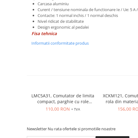
Power meter
Carcasa aluminiu
Curent / tensiune nominala de functionare Ie / Ue: 5 A 
Regulatoare de temperatura si
Contacte: 1 normal inchis / 1 normal deschis
proces
Nivel ridicat de stabilitate
Seria DTK
Design ergonomic al pedalei
Fisa tehnica
Seria DT3
Accesorii
Informatii conformitate produs
Controler PID avansat - Blue Line
Counter Timer Tahometru
Dispozitive comunicatie
Senzori industriali
Senzori capacitivi
LMC5A31, Comutator de limita
XCKM121, Comuta
Senzori de presiune
compact, parghie cu role
rola din materia
Senzori distanta
NO+NC, corp metalic cu
mm, NO + 
110,00 RON
156,00 R
+ TVA
Senzori fotoelectrici
actiune rapida, 1 x intrare
PG13.5
Senzori inductivi
Senzori magnetici-rezistivi
Newsletter
Nu rata ofertele si promotiile noastre
Senzori ultrasonici