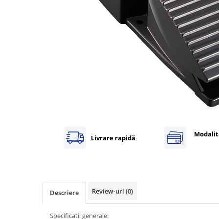
Inregistratoare
Solutii industriale Ethernet
Router si switch-uri industriale
Afisoare digitale
Actionari electrice si de miscare
Convertizoare de frecventa
Delta Electronics
Fuji Electric
Schneider Electric
Rezistente franare
Modalit
Livrare rapidă
Accesorii generale
Sisteme servo ( Servo-Drivere si
Servo-Motoare )
Soft Startere
Review-uri
(0)
Comunicare Si Masurare
Descriere
Encodere
Specificatii generale: