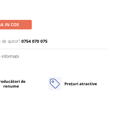
A IN COS
e de ajutor?
0754 070 075
informatii
roducători de
Prețuri atractive
renume