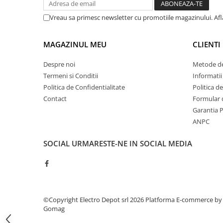
ATEX
Vreau sa primesc newsletter cu promotiile magazinului. Af
Butoane Ex
Lampi EXIT Ex
MAGAZINUL MEU
CLIENTI
Bariere optice de protectie
Despre noi
Metode de
Control si comutatie
Termeni si Conditii
Informatii
Surse de alimentare
Politica de Confidentialitate
Politica d
MINI-PS
Contact
Formular 
Modul Buffer
Garantia 
Module DC-UPC
ANPC
Module redundanta
SOCIAL
URMARESTE-NE IN SOCIAL MEDIA
QUINT-PS
Seria Chrome
Seria CliQ II
Seria Dimensions
Seria DRA
©Copyright Electro Depot srl 2026
Platforma E-commerce by
Gomag
Seria Force-GT