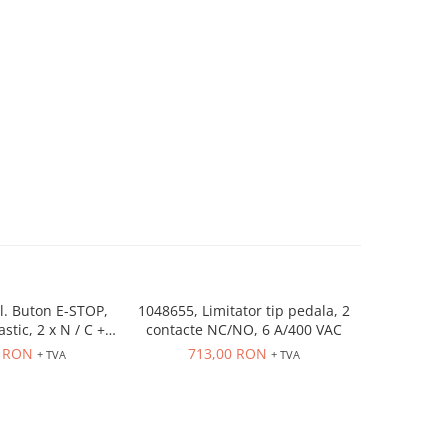
cl. Buton E-STOP,
1048655, Limitator tip pedala, 2
1048738, L
stic, 2 x N / C + 2
contacte NC/NO, 6 A/400 VAC
cu pot
/ O, 300 N max.
0 RON
713,00 RON
1.92
+ TVA
+ TVA
 arcului.