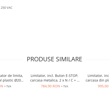
/ 250 VAC
PRODUSE SIMILARE
tor de limita,
Limitator, incl. Buton E-STOP,
Limitator, in
l plastic Ø20
carcasa metalica, 2 x N / C + 2
carcasa din pla
NC, 10 A
contacte N / O, 300 N max.
contacte N 
ON
784,90 RON
995,0
+ TVA
+ TVA
forta arcului
forta