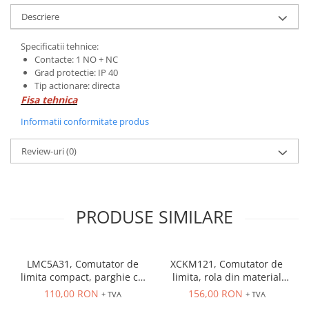
ATEX
Descriere
Butoane Ex
Specificatii tehnice:
Lampi EXIT Ex
Contacte: 1 NO + NC
Grad protectie: IP 40
Bariere optice de protectie
Tip actionare: directa
Control si comutatie
Fisa tehnica
Surse de alimentare
Informatii conformitate produs
MINI-PS
Modul Buffer
Review-uri
(0)
Module DC-UPC
Module redundanta
QUINT-PS
PRODUSE SIMILARE
Seria Chrome
Seria CliQ II
Seria Dimensions
LMC5A31, Comutator de
XCKM121, Comutator de
Seria DRA
limita compact, parghie cu
limita, rola din material
role NO+NC, corp metalic
plastic Ø20 mm, NO + NC,
110,00 RON
156,00 RON
Seria Force-GT
+ TVA
+ TVA
cu actiune rapida, 1 x
10 A