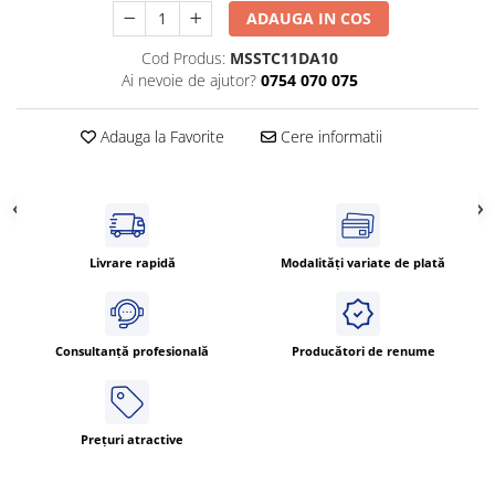
Power meter
ADAUGA IN COS
Regulatoare de temperatura si
Cod Produs:
MSSTC11DA10
proces
Ai nevoie de ajutor?
0754 070 075
Seria DTK
Seria DT3
Adauga la Favorite
Cere informatii
Accesorii
Controler PID avansat - Blue Line
Counter Timer Tahometru
Dispozitive comunicatie
Livrare rapidă
Modalități variate de plată
Senzori industriali
Senzori capacitivi
Senzori de presiune
Consultanță profesională
Producători de renume
Senzori distanta
Senzori fotoelectrici
Senzori inductivi
Prețuri atractive
Senzori magnetici-rezistivi
Senzori ultrasonici