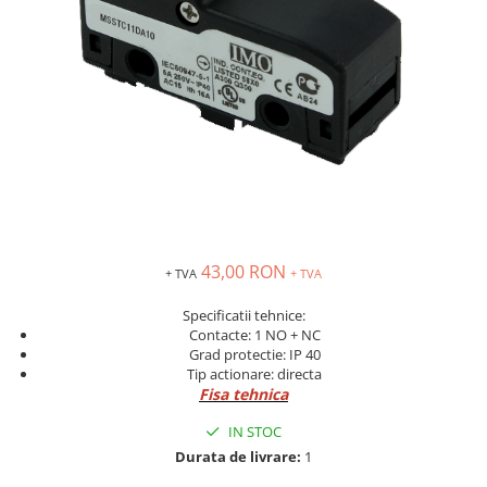
Inregistratoare
Solutii industriale Ethernet
Router si switch-uri industriale
Afisoare digitale
Actionari electrice si de miscare
Convertizoare de frecventa
Delta Electronics
Fuji Electric
Schneider Electric
43,00 RON
+ TVA
+ TVA
Rezistente franare
Accesorii generale
Specificatii tehnice:
Contacte: 1 NO + NC
Sisteme servo ( Servo-Drivere si
Grad protectie: IP 40
Servo-Motoare )
Tip actionare: directa
Fisa tehnica
Soft Startere
Comunicare Si Masurare
IN STOC
Encodere
Durata de livrare:
1