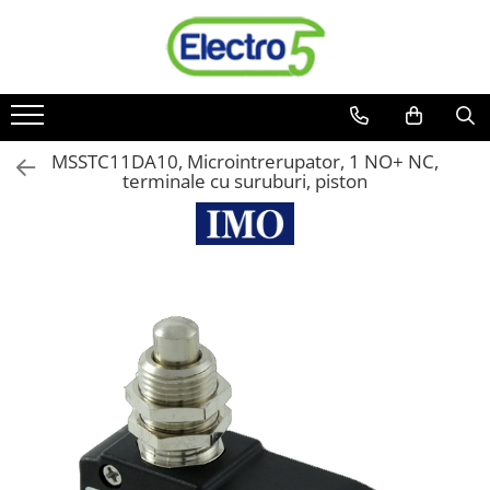
Toate Produsele
Sisteme de automatizare si control
Automate programabile
MSSTC11DA10, Microintrerupator, 1 NO+ NC,
terminale cu suruburi, piston
Seria DVP-Slim PLC-CPU
Seria DVP Motion-CPU
Seria compacta AS
Simatic S7
Mini-automat programabil (Relee
inteligente)
Seria iSMART IMO
Seria EASY EATON
Terminale programabile ( HMI-uri )
Text Panel
Touch Panel / HMI