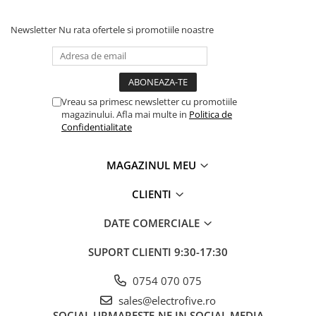
Seria Lyte
intrare PG13.5
Seria PMT&PMC
Newsletter
Nu rata ofertele si promotiile noastre
Seria Sync
STEP-PS
TRIO-PS
TRIO-UPS
Vreau sa primesc newsletter cu promotiile
UNO-PS
magazinului. Afla mai multe in
Politica de
Confidentialitate
Contactoare
Butoane si accesorii
MAGAZINUL MEU
Lampa multi LED
CLIENTI
Intrerupatoare de protectie
pentru motor
DATE COMERCIALE
Direct-On-Line Starters
SUPORT CLIENTI
9:30-17:30
Relee termice
Cam Switches
0754 070 075
Cleme sir
sales@electrofive.ro
SOCIAL
URMARESTE-NE IN SOCIAL MEDIA