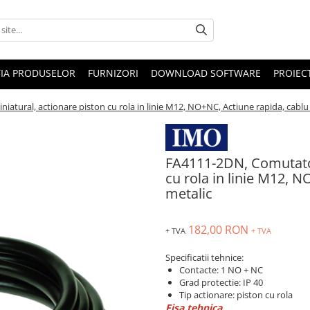
IA PRODUSELOR
FURNIZORI
DOWNLOAD SOFTWARE
PROIEC
iatural, actionare piston cu rola in linie M12, NO+NC, Actiune rapida, cabl
FA4111-2DN, Comutator 
cu rola in linie M12, 
metalic
182,00 RON
+ TVA
+ TVA
Specificatii tehnice:
Contacte: 1 NO + NC
Grad protectie: IP 40
Tip actionare: piston cu rola
Fisa tehnica