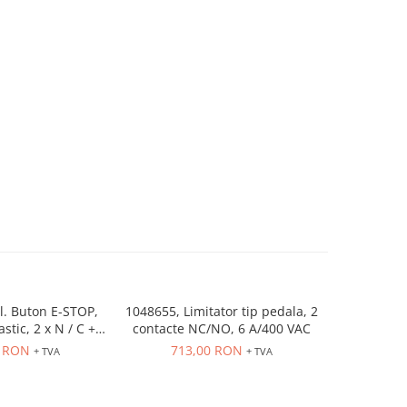
cl. Buton E-STOP,
1048655, Limitator tip pedala, 2
1048738, L
stic, 2 x N / C + 2
contacte NC/NO, 6 A/400 VAC
cu pot
/ O, 300 N max.
0 RON
713,00 RON
1.92
+ TVA
+ TVA
 arcului.