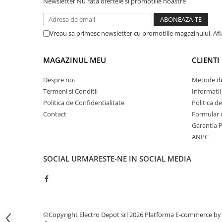
Newsletter
Nu rata ofertele si promotiile noastre
ATEX
Butoane Ex
Vreau sa primesc newsletter cu promotiile magazinului. Af
Lampi EXIT Ex
Bariere optice de protectie
MAGAZINUL MEU
CLIENTI
Control si comutatie
Surse de alimentare
Despre noi
Metode de
Termeni si Conditii
Informatii
MINI-PS
Politica de Confidentialitate
Politica d
Modul Buffer
Contact
Formular 
Module DC-UPC
Garantia 
Module redundanta
ANPC
QUINT-PS
SOCIAL
URMARESTE-NE IN SOCIAL MEDIA
Seria Chrome
Seria CliQ II
Seria Dimensions
Seria DRA
Seria Force-GT
©Copyright Electro Depot srl 2026
Platforma E-commerce by