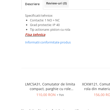
Power meter
Review-uri
(0)
Descriere
Regulatoare de temperatura si
proces
Specificatii tehnice:
Contacte: 1 NO + NC
Seria DTK
Grad protectie: IP 40
Seria DT3
Tip actionare: piston cu rola
Accesorii
Fisa tehnica
Controler PID avansat - Blue Line
Informatii conformitate produs
Counter Timer Tahometru
Dispozitive comunicatie
Senzori industriali
Senzori capacitivi
Senzori de presiune
Senzori distanta
LMC5A31, Comutator de limita
XCKM121, Comuta
compact, parghie cu role
rola din materia
Senzori fotoelectrici
NO+NC, corp metalic cu
mm, NO + 
110,00 RON
156,00 R
+ TVA
Senzori inductivi
actiune rapida, 1 x intrare
Senzori magnetici-rezistivi
PG13.5
Senzori ultrasonici