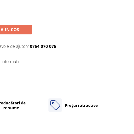
A IN COS
evoie de ajutor?
0754 070 075
informatii
roducători de
Prețuri atractive
renume