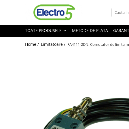
Toate Produsele
TOATE PRODUSELE
METODE DE PLATA
GARANT
Sisteme de automatizare si control
Automate programabile
Home /
Limitatoare /
FA4111-2DN, Comutator de limita min
Seria DVP-Slim PLC-CPU
Seria DVP Motion-CPU
Seria compacta AS
Simatic S7
Mini-automat programabil (Relee
inteligente)
Seria iSMART IMO
Seria EASY EATON
Terminale programabile ( HMI-uri )
Text Panel
Touch Panel / HMI