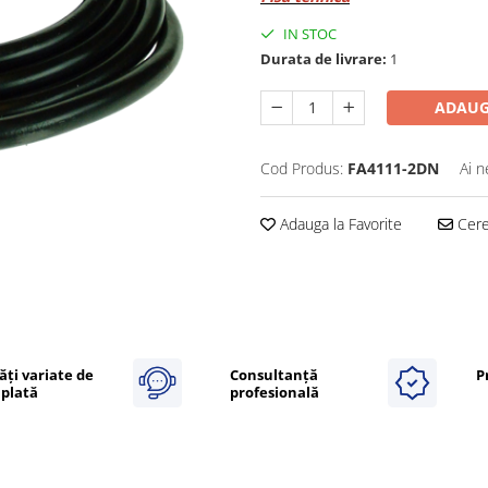
IN STOC
Durata de livrare:
1
ADAUG
Cod Produs:
FA4111-2DN
Ai n
Adauga la Favorite
Cere 
ăți variate de
Consultanță
P
plată
profesională