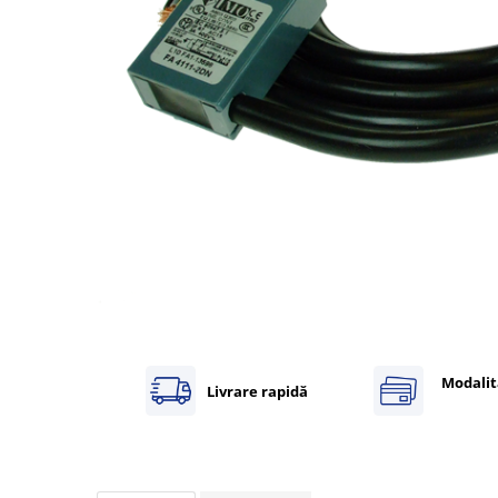
Inregistratoare
Solutii industriale Ethernet
Router si switch-uri industriale
Afisoare digitale
Actionari electrice si de miscare
Convertizoare de frecventa
Delta Electronics
Fuji Electric
Schneider Electric
Rezistente franare
Accesorii generale
Sisteme servo ( Servo-Drivere si
Servo-Motoare )
Modalit
Livrare rapidă
Soft Startere
Comunicare Si Masurare
Encodere