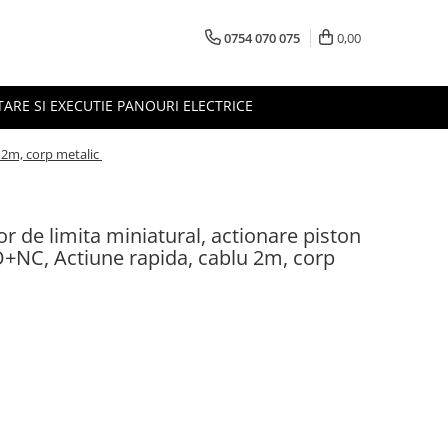
0754 070 075
0,00
TARE SI EXECUTIE PANOURI ELECTRICE
u 2m, corp metalic
de limita miniatural, actionare piston
NO+NC, Actiune rapida, cablu 2m, corp