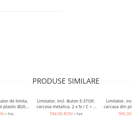
PRODUSE SIMILARE
tor de limita,
Limitator, incl. Buton E-STOP,
Limitator, in
l plastic Ø20
carcasa metalica, 2 x N / C + 2
carcasa din pla
NC, 10 A
contacte N / O, 300 N max.
contacte N 
ON
784,90 RON
995,0
+ TVA
+ TVA
forta arcului
forta