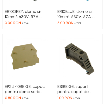
ER10GREY, cleme sir
ER10BLUE, cleme sir
10mm², 630V, 57A ,
10mm², 630V, 57A ,
culoare gri
culoare albastru
3,00 RON
3,00 RON
+ TVA
+ TVA
EP2.5-10BEIGE, capac
ES1BEIGE, suport
pentru clema seria
pentru capat de
ER2.5, ER4, ER6, ER10
cleme
0,80 RON
1,00 RON
+ TVA
+ TVA
Beige