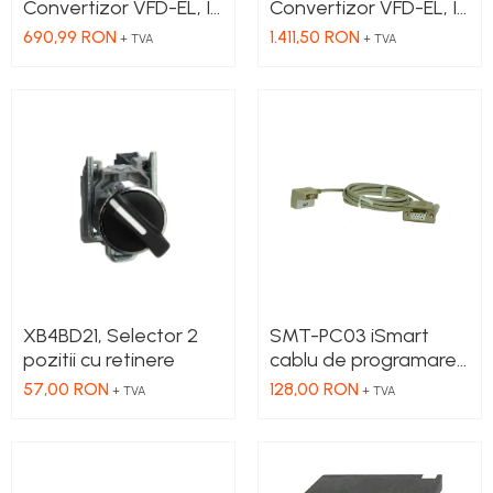
Convertizor VFD-EL, IN
Convertizor VFD-EL, IN
1x230 VAC, OUT
3x380 VAC, OUT
690,99 RON
1.411,50 RON
+ TVA
+ TVA
3x230 VAC, 0.75 kW,
3x380 VAC, 3.7kW, 8.2
4.2 A, control
A, control
tensiune/frecventa,
tensiune/frecventa,
Functie PID, RS-485,
Functie PID, RS-485,
Filtru EMI inclus
Filtru EMI inclus
XB4BD21, Selector 2
SMT-PC03 iSmart
pozitii cu retinere
cablu de programare,
Serial - RS232
57,00 RON
128,00 RON
+ TVA
+ TVA