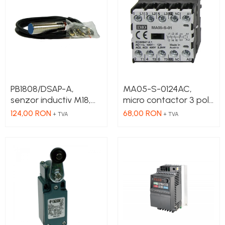
PB1808/DSAP-A,
MA05-S-0124AC,
senzor inductiv M18,
micro contactor 3 poli
Sn 8mm, 10-36 VDC,
NO, 2.2 kW, 5 A, Aux
124,00 RON
68,00 RON
+ TVA
+ TVA
ecranat NO, PNP,
Cont 1NC , bobina 24 V
precablat 2m, 3 fire
AC