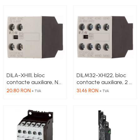
DILA-XHI11, bloc
DILM32-XHI22, bloc
contacte auxiliare, NC
contacte auxiliare, 2 x
+ NO, montaj frontal
NC + 2 x NO, 16 A,
20,80 RON
31,46 RON
+ TVA
+ TVA
montaj frontal