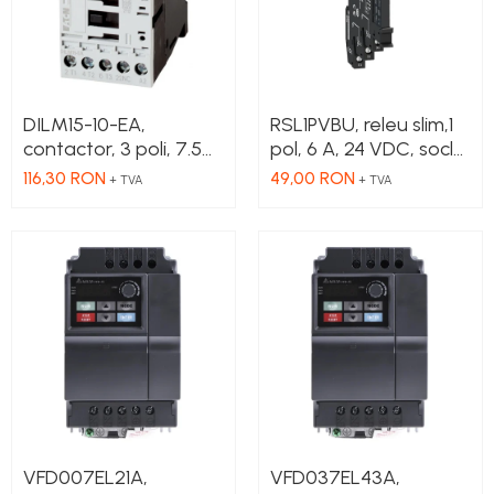
DILM15-10-EA,
RSL1PVBU, releu slim,1
contactor, 3 poli, 7.5
pol, 6 A, 24 VDC, soclu
kW, 15 A, 1 NO, 230V AC
inclus
116,30 RON
49,00 RON
+ TVA
+ TVA
VFD007EL21A,
VFD037EL43A,