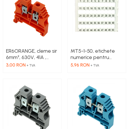
Cleme 2.5mm
Cleme 4mm
Cleme 6mm
Intrerupator general
ER6ORANGE, cleme sir
MT5-1-50, etichete
6mm², 630V, 41A ,
numerice pentru
culoare portocalie
cleme, 1-50, 10 buc in
3,00 RON
5,96 RON
+ TVA
+ TVA
cutie