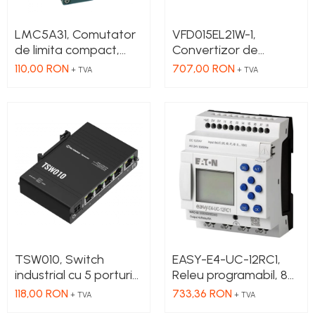
LMC5A31, Comutator
VFD015EL21W-1,
de limita compact,
Convertizor de
parghie cu role
frecventa, putere 1.5
110,00 RON
707,00 RON
+ TVA
+ TVA
NO+NC, corp metalic
kW, 7.5 A, IN: 1 x 230
cu actiune rapida, 1 x
VAC, OUT: 3 x 230
intrare PG13.5
VAC, consola
integrata, RS-485
TSW010, Switch
EASY-E4-UC-12RC1,
industrial cu 5 porturi
Releu programabil, 8A,
Ethernet100 Mbps,
IN: 8; Int.analogica: 4
118,00 RON
733,36 RON
+ TVA
+ TVA
montaj pe sina