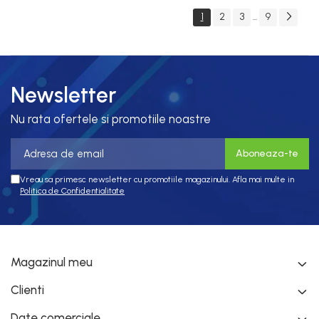
egalizare; t85°c (ta
egalizare si protectie
1
2
3
9
...
-20°c +60°c)
la socuri
Newsletter
Nu rata ofertele si promotiile noastre
Vreau sa primesc newsletter cu promotiile magazinului. Afla mai multe in
Politica de Confidentialitate
Magazinul meu
Clienti
Date comerciale