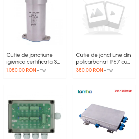
Cutie de jonctiune
Cutie de jonctiune din
igienica certificata 3a
policarbonat IP67 cu
din otel inoxidabil
4+1 presetupa de
1.080,00 RON
380,00 RON
+ TVA
+ TVA
aisi304 pentru 4 celule
cablu din poliamida şi
de sarcina cu tabla de
placa de egalizare
egalizare