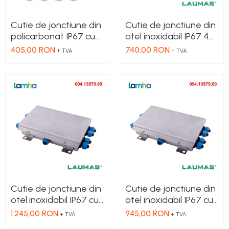
Cutie de jonctiune din
Cutie de jonctiune din
policarbonat IP67 cu
otel inoxidabil IP67 4+1
4+1 fitinguri pvc si
preseupa din
405,00 RON
740,00 RON
+ TVA
+ TVA
placa de egalizare
poliamida si placa de
egalizare pentru
platforma model p;
t85°c-20°c
tamb=+60°c
Cutie de jonctiune din
Cutie de jonctiune din
otel inoxidabil IP67 cu
otel inoxidabil IP67 cu
8+1 presunte din
8+1 presunte din
1.245,00 RON
945,00 RON
+ TVA
+ TVA
poliamida si placa de
poliamida cu placa de