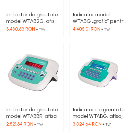
Indicator de greutate
Indicator model
model WTAB2G, afisaj
WTABG „grafic” pentru
grafic dublu de baza,
pod bascula, complet
3.430,63 RON
4.405,01 RON
+ TVA
+ TVA
cu protectie IP40 si
cu sursa de
conectori D-SUB
alimentare 100–
240VAC / 24VDC,
cablu de 3 metri,
conectori DB9 pe tava
inferioara, protectie
IP40
Indicator de greutate
Indicator de greutate
model WTABBR, afisaj
model WTABG, afisaj
LED rosu, software
grafic de baza, cu
2.821,64 RON
3.024,64 RON
+ TVA
+ TVA
pentru pod bascula,
protectie IP40 si