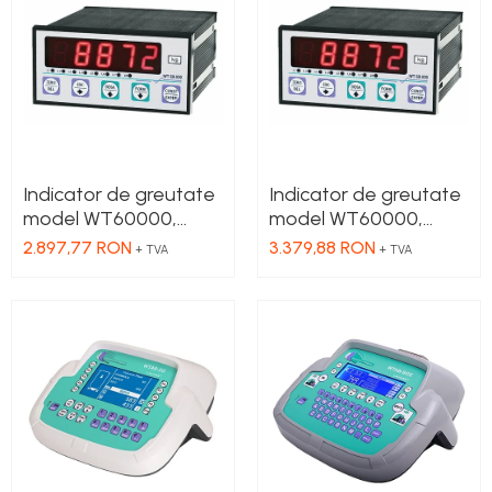
Cleme 2.5mm
Cleme 4mm
Cleme 6mm
Intrerupator general
Indicator de greutate
Indicator de greutate
model WT60000,
model WT60000,
UNLOAD
UNLOAD + ANALOG
2.897,77 RON
3.379,88 RON
+ TVA
+ TVA
OUT-PUT