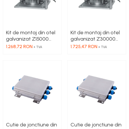
Kit de montaj din otel
Kit de montaj din otel
galvanizat Z15000
galvanizat Z30000
pentru celula de
pentru celula de
1.268,72 RON
1.725,47 RON
+ TVA
+ TVA
sarcina model CBL
sarcina model CBL
15.000Kg, CBX
30.000Kg, CBX
30.000Kg
50.000Kg
Cutie de jonctiune din
Cutie de jonctiune din