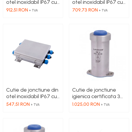
otel inoxidabil IP67 cu
otel inoxidabil IP67 cu
4+1 presetupe pentru
4+1 presetupe pentru
912,51 RON
709,73 RON
+ TVA
+ TVA
cablu din poliamida, cu
cablu din poliamida, cu
card/placa de
placa de egalizare si
egalizare
protectie la socuri
Cutie de jonctiune din
Cutie de jonctiune
otel inoxidabil IP67 cu
igienica certificata 3a
4+1 presetupe pentru
din otel inoxidabil
547,51 RON
1.025,00 RON
+ TVA
+ TVA
cablu din poliamida, cu
aisi304 pentru 4 celule
placa de egalizare
de sarcina