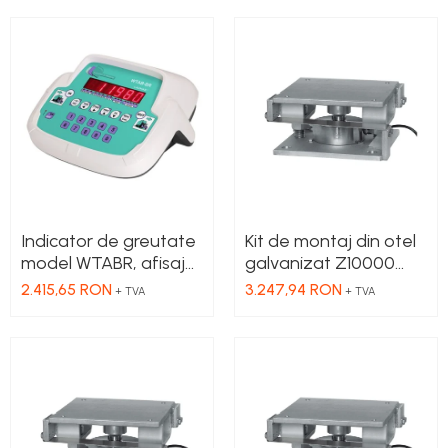
cu protectie IP40 si
conectori D-SUB
conectori D-SUB
Indicator de greutate
Kit de montaj din otel
model WTABR, afisaj
galvanizat Z10000
LED rosu de baza, cu
pentru celula de
2.415,65 RON
3.247,94 RON
+ TVA
+ TVA
protectie IP40 si
sarcina model CBL
conectori D-SUB
50.000-100.000Kg