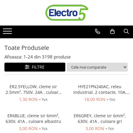
Toate Produsele
Sisteme de automatizare si control
Automate programabile
Toate Produsele
Seria DVP-Slim PLC-CPU
Seria DVP Motion-CPU
Afiseaza:
1-
24
din
3198
produse
Seria compacta AS
FILTRE
Simatic S7
Mini-automat programabil (Relee
inteligente)
ER2.5YELLOW, cleme sir
HYE21PN240AC, releu
2.5mm², 750V, 24A , culoare
industrial, 2 contacte, 10A,
Seria iSMART IMO
galbena
240 VAC
1,30 RON
18,00 RON
+ TVA
+ TVA
Seria EASY EATON
Terminale programabile ( HMI-uri )
ER6BLUE, cleme sir 6mm²,
ER6GREY, cleme sir 6mm²,
Text Panel
630V, 41A , culoare albastru
630V, 41A , culoare gri
Touch Panel / HMI
3,00 RON
3,00 RON
+ TVA
+ TVA