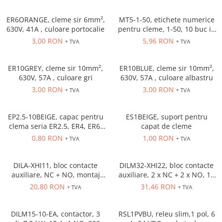
Inregistratoare
Solutii industriale Ethernet
ER6ORANGE, cleme sir 6mm²,
MT5-1-50, etichete numerice
630V, 41A , culoare portocalie
pentru cleme, 1-50, 10 buc in
Router si switch-uri industriale
cutie
3,00 RON
5,96 RON
+ TVA
+ TVA
Afisoare digitale
Actionari electrice si de miscare
ER10GREY, cleme sir 10mm²,
ER10BLUE, cleme sir 10mm²,
Convertizoare de frecventa
630V, 57A , culoare gri
630V, 57A , culoare albastru
3,00 RON
3,00 RON
Delta Electronics
+ TVA
+ TVA
Fuji Electric
Schneider Electric
EP2.5-10BEIGE, capac pentru
ES1BEIGE, suport pentru
clema seria ER2.5, ER4, ER6,
capat de cleme
Rezistente franare
ER10 Beige
0,80 RON
1,00 RON
+ TVA
+ TVA
Accesorii generale
Sisteme servo ( Servo-Drivere si
Servo-Motoare )
DILA-XHI11, bloc contacte
DILM32-XHI22, bloc contacte
auxiliare, NC + NO, montaj
auxiliare, 2 x NC + 2 x NO, 16
Soft Startere
frontal
A, montaj frontal
20,80 RON
31,46 RON
+ TVA
+ TVA
Comunicare Si Masurare
Encodere
DILM15-10-EA, contactor, 3
RSL1PVBU, releu slim,1 pol, 6