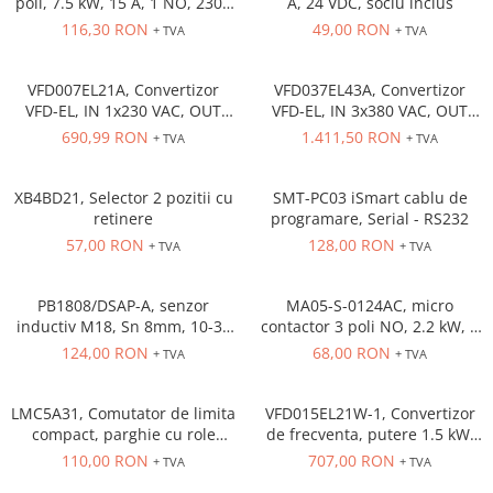
poli, 7.5 kW, 15 A, 1 NO, 230V
A, 24 VDC, soclu inclus
Power meter
AC
116,30 RON
49,00 RON
+ TVA
+ TVA
Regulatoare de temperatura si
proces
VFD007EL21A, Convertizor
VFD037EL43A, Convertizor
Seria DTK
VFD-EL, IN 1x230 VAC, OUT
VFD-EL, IN 3x380 VAC, OUT
Seria DT3
3x230 VAC, 0.75 kW, 4.2 A,
3x380 VAC, 3.7kW, 8.2 A,
690,99 RON
1.411,50 RON
+ TVA
+ TVA
Accesorii
control tensiune/frecventa,
control tensiune/frecventa,
Functie PID, RS-485, Filtru EMI
Functie PID, RS-485, Filtru EMI
Controler PID avansat - Blue Line
inclus
inclus
XB4BD21, Selector 2 pozitii cu
SMT-PC03 iSmart cablu de
Counter Timer Tahometru
retinere
programare, Serial - RS232
57,00 RON
128,00 RON
Dispozitive comunicatie
+ TVA
+ TVA
Senzori industriali
PB1808/DSAP-A, senzor
MA05-S-0124AC, micro
Senzori capacitivi
inductiv M18, Sn 8mm, 10-36
contactor 3 poli NO, 2.2 kW, 5
Senzori de presiune
VDC, ecranat NO, PNP,
A, Aux Cont 1NC , bobina 24 V
124,00 RON
68,00 RON
+ TVA
+ TVA
precablat 2m, 3 fire
AC
Senzori distanta
Senzori fotoelectrici
LMC5A31, Comutator de limita
VFD015EL21W-1, Convertizor
Senzori inductivi
compact, parghie cu role
de frecventa, putere 1.5 kW,
NO+NC, corp metalic cu
7.5 A, IN: 1 x 230 VAC, OUT: 3
Senzori magnetici-rezistivi
110,00 RON
707,00 RON
+ TVA
+ TVA
actiune rapida, 1 x intrare
x 230 VAC, consola integrata,
Senzori ultrasonici