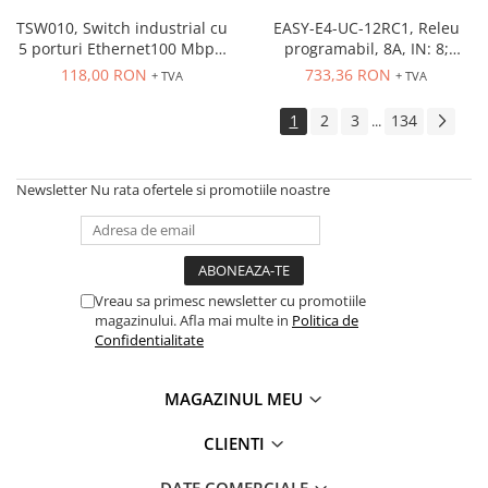
PG13.5
RS-485
ATEX
TSW010, Switch industrial cu
EASY-E4-UC-12RC1, Releu
5 porturi Ethernet100 Mbps,
programabil, 8A, IN: 8;
Butoane Ex
montaj pe sina
Int.analogica: 4
118,00 RON
733,36 RON
+ TVA
+ TVA
Lampi EXIT Ex
Bariere optice de protectie
1
2
3
134
...
Control si comutatie
Surse de alimentare
Newsletter
Nu rata ofertele si promotiile noastre
MINI-PS
Modul Buffer
Module DC-UPC
Module redundanta
Vreau sa primesc newsletter cu promotiile
magazinului. Afla mai multe in
Politica de
QUINT-PS
Confidentialitate
Seria Chrome
Seria CliQ II
MAGAZINUL MEU
Seria Dimensions
Seria DRA
CLIENTI
Seria Force-GT