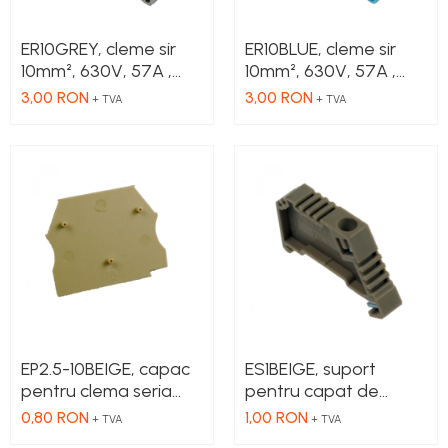
ER10GREY, cleme sir
ER10BLUE, cleme sir
10mm², 630V, 57A ,
10mm², 630V, 57A ,
culoare gri
culoare albastru
3,00 RON
3,00 RON
+ TVA
+ TVA
EP2.5-10BEIGE, capac
ES1BEIGE, suport
pentru clema seria
pentru capat de
ER2.5, ER4, ER6, ER10
cleme
0,80 RON
1,00 RON
+ TVA
+ TVA
Beige