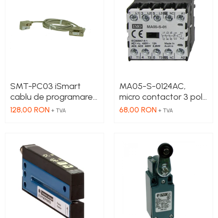
SMT-PC03 iSmart
MA05-S-0124AC,
cablu de programare,
micro contactor 3 poli
Serial - RS232
NO, 2.2 kW, 5 A, Aux
128,00 RON
68,00 RON
+ TVA
+ TVA
Cont 1NC , bobina 24 V
AC