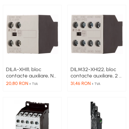
DILA-XHI11, bloc
DILM32-XHI22, bloc
contacte auxiliare, NC
contacte auxiliare, 2 x
+ NO, montaj frontal
NC + 2 x NO, 16 A,
20,80 RON
31,46 RON
+ TVA
+ TVA
montaj frontal