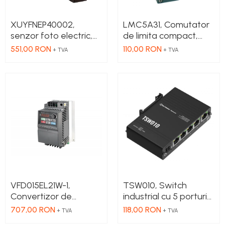
XUYFNEP40002,
LMC5A31, Comutator
senzor foto electric,
de limita compact,
fork, pot +/-, 2X42
parghie cu role
551,00 RON
110,00 RON
+ TVA
+ TVA
mm, 12...24 VDC, M8
NO+NC, corp metalic
cu actiune rapida, 1 x
intrare PG13.5
VFD015EL21W-1,
TSW010, Switch
Convertizor de
industrial cu 5 porturi
frecventa, putere 1.5
Ethernet100 Mbps,
707,00 RON
118,00 RON
+ TVA
+ TVA
kW, 7.5 A, IN: 1 x 230
montaj pe sina