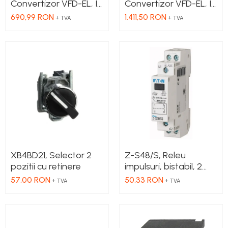
Convertizor VFD-EL, IN
Convertizor VFD-EL, IN
1x230 VAC, OUT
3x380 VAC, OUT
690,99 RON
1.411,50 RON
+ TVA
+ TVA
3x230 VAC, 0.75 kW,
3x380 VAC, 3.7kW, 8.2
4.2 A, control
A, control
tensiune/frecventa,
tensiune/frecventa,
Functie PID, RS-485,
Functie PID, RS-485,
Filtru EMI inclus
Filtru EMI inclus
XB4BD21, Selector 2
Z-S48/S, Releu
pozitii cu retinere
impulsuri, bistabil, 2
NO, Ubobina: 24V DC,
57,00 RON
50,33 RON
+ TVA
+ TVA
48V AC, 16A