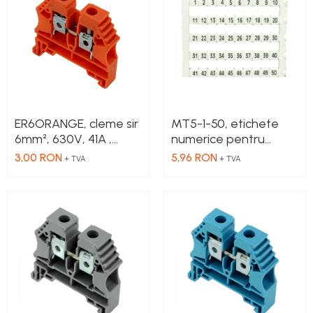
Cleme 2.5mm
Cleme 4mm
Cleme 6mm
Intrerupator general
ER6ORANGE, cleme sir
MT5-1-50, etichete
6mm², 630V, 41A ,
numerice pentru
culoare portocalie
cleme, 1-50, 10 buc in
3,00 RON
5,96 RON
+ TVA
+ TVA
cutie