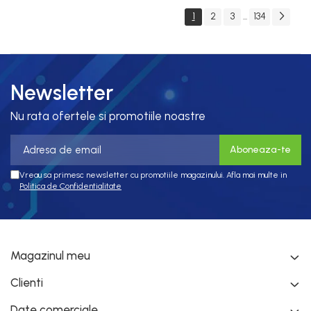
VAC, OUT: 3 x 230
1
2
3
134
...
VAC, consola
integrata, RS-485
Newsletter
Nu rata ofertele si promotiile noastre
Vreau sa primesc newsletter cu promotiile magazinului. Afla mai multe in
Politica de Confidentialitate
Magazinul meu
Clienti
Date comerciale