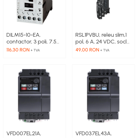
DILM15-10-EA,
RSL1PVBU, releu slim,1
contactor, 3 poli, 7.5
pol, 6 A, 24 VDC, soclu
kW, 15 A, 1 NO, 230V AC
inclus
116,30 RON
49,00 RON
+ TVA
+ TVA
VFD007EL21A,
VFD037EL43A,