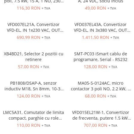
poli, 7.5 kW, 15 A, 1 NO, 230V
A, 24 VDC, soclu inclus
Cleme 4mm
AC
116,30 RON
49,00 RON
+ TVA
+ TVA
Cleme 6mm
Intrerupator general
VFD007EL21A, Convertizor
VFD037EL43A, Convertizor
VFD-EL, IN 1x230 VAC, OUT
VFD-EL, IN 3x380 VAC, OUT
3x230 VAC, 0.75 kW, 4.2 A,
3x380 VAC, 3.7kW, 8.2 A,
690,99 RON
1.411,50 RON
+ TVA
+ TVA
control tensiune/frecventa,
control tensiune/frecventa,
Functie PID, RS-485, Filtru EMI
Functie PID, RS-485, Filtru EMI
inclus
inclus
XB4BD21, Selector 2 pozitii cu
SMT-PC03 iSmart cablu de
retinere
programare, Serial - RS232
57,00 RON
128,00 RON
+ TVA
+ TVA
PB1808/DSAP-A, senzor
MA05-S-0124AC, micro
inductiv M18, Sn 8mm, 10-36
contactor 3 poli NO, 2.2 kW, 5
VDC, ecranat NO, PNP,
A, Aux Cont 1NC , bobina 24 V
124,00 RON
68,00 RON
+ TVA
+ TVA
precablat 2m, 3 fire
AC
LMC5A31, Comutator de limita
VFD015EL21W-1, Convertizor
compact, parghie cu role
de frecventa, putere 1.5 kW,
NO+NC, corp metalic cu
7.5 A, IN: 1 x 230 VAC, OUT: 3
110,00 RON
707,00 RON
+ TVA
+ TVA
actiune rapida, 1 x intrare
x 230 VAC, consola integrata,