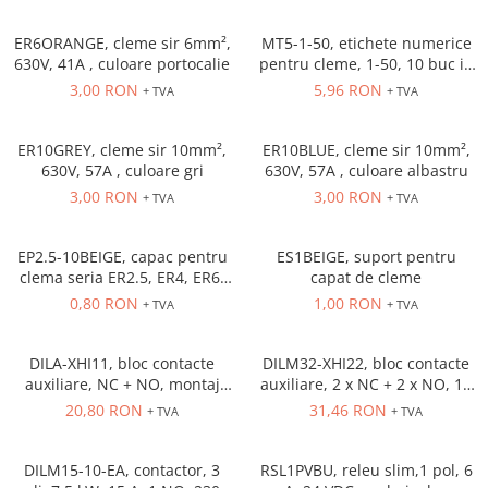
Solutii industriale Ethernet
Senzori distanta
STEP-PS
Router si switch-uri industriale
ER6ORANGE, cleme sir 6mm²,
MT5-1-50, etichete numerice
Senzori fotoelectrici
TRIO-PS
Afisoare digitale
630V, 41A , culoare portocalie
pentru cleme, 1-50, 10 buc in
Senzori inductivi
TRIO-UPS
cutie
3,00 RON
5,96 RON
+ TVA
+ TVA
Senzori magnetici-rezistivi
UNO-PS
Senzori ultrasonici
Contactoare
ER10GREY, cleme sir 10mm²,
ER10BLUE, cleme sir 10mm²,
Butoane si accesorii
630V, 57A , culoare gri
630V, 57A , culoare albastru
3,00 RON
3,00 RON
+ TVA
+ TVA
Lampa multi LED
Intrerupatoare de protectie
pentru motor
EP2.5-10BEIGE, capac pentru
ES1BEIGE, suport pentru
clema seria ER2.5, ER4, ER6,
capat de cleme
Direct-On-Line Starters
ER10 Beige
0,80 RON
1,00 RON
+ TVA
+ TVA
Relee termice
Cam Switches
DILA-XHI11, bloc contacte
DILM32-XHI22, bloc contacte
auxiliare, NC + NO, montaj
auxiliare, 2 x NC + 2 x NO, 16
Cleme sir
frontal
A, montaj frontal
20,80 RON
31,46 RON
+ TVA
+ TVA
Accesorii cleme
Cleme 10mm
DILM15-10-EA, contactor, 3
RSL1PVBU, releu slim,1 pol, 6
Cleme 2.5mm