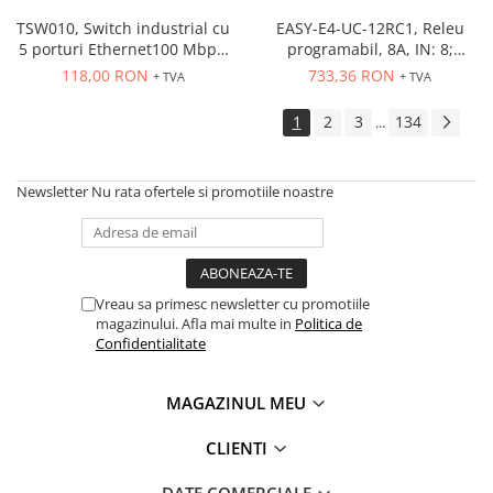
PG13.5
RS-485
TSW010, Switch industrial cu
EASY-E4-UC-12RC1, Releu
5 porturi Ethernet100 Mbps,
programabil, 8A, IN: 8;
montaj pe sina
Int.analogica: 4
118,00 RON
733,36 RON
+ TVA
+ TVA
1
2
3
134
...
Newsletter
Nu rata ofertele si promotiile noastre
Vreau sa primesc newsletter cu promotiile
magazinului. Afla mai multe in
Politica de
Confidentialitate
MAGAZINUL MEU
CLIENTI