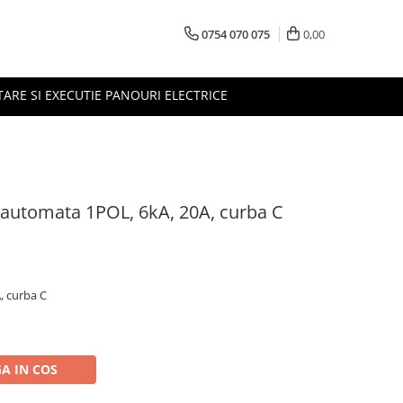
0754 070 075
0,00
TARE SI EXECUTIE PANOURI ELECTRICE
automata 1POL, 6kA, 20A, curba C
, curba C
A IN COS