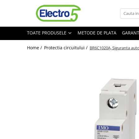
Toate Produsele
TOATE PRODUSELE
METODE DE PLATA
GARANT
Sisteme de automatizare si control
Automate programabile
Home /
Protectia circuitului /
BR6C1020A, Siguranta auto
Seria DVP-Slim PLC-CPU
Seria DVP Motion-CPU
Seria compacta AS
Simatic S7
Mini-automat programabil (Relee
inteligente)
Seria iSMART IMO
Seria EASY EATON
Terminale programabile ( HMI-uri )
Text Panel
Touch Panel / HMI