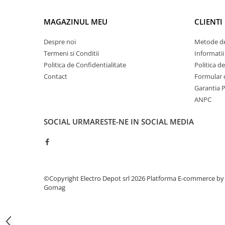
ATEX
MAGAZINUL MEU
CLIENTI
Butoane Ex
Lampi EXIT Ex
Despre noi
Metode de
Termeni si Conditii
Informatii
Bariere optice de protectie
Politica de Confidentialitate
Politica d
Control si comutatie
Contact
Formular 
Surse de alimentare
Garantia 
MINI-PS
ANPC
Modul Buffer
SOCIAL
URMARESTE-NE IN SOCIAL MEDIA
Module DC-UPC
Module redundanta
QUINT-PS
Seria Chrome
Seria CliQ II
©Copyright Electro Depot srl 2026
Platforma E-commerce by
Gomag
Seria Dimensions
Seria DRA
Seria Force-GT