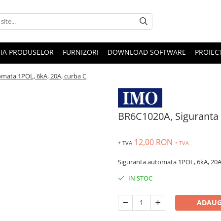
IA PRODUSELOR
FURNIZORI
DOWNLOAD SOFTWARE
PROIEC
mata 1POL, 6kA, 20A, curba C
BR6C1020A, Siguranta 
12,00 RON
+ TVA
+ TVA
Siguranta automata 1POL, 6kA, 20A
IN STOC
ADAUG