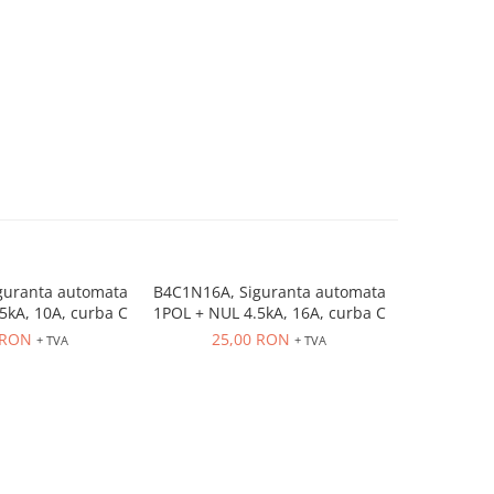
guranta automata
B4C1N16A, Siguranta automata
B4C1N20A, 
5kA, 10A, curba C
1POL + NUL 4.5kA, 16A, curba C
1POL + NUL
 RON
25,00 RON
25
+ TVA
+ TVA