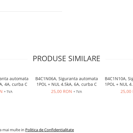
PRODUSE SIMILARE
anta automata
B4C1N06A, Siguranta automata
B4C1N10A, Si
A, 4A, curba C
1POL + NUL 4.5kA, 6A, curba C
1POL + NUL 4.
ON
25,00 RON
25,00
+ TVA
+ TVA
la mai multe in
Politica de Confidentialitate