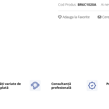
Cod Produs:
BR6C1020A
Ai ne
Adauga la Favorite
Cere 
ăți variate de
Consultanță
P
plată
profesională