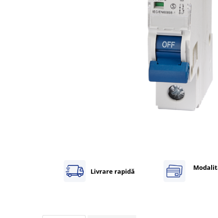
Inregistratoare
Solutii industriale Ethernet
Router si switch-uri industriale
Afisoare digitale
Actionari electrice si de miscare
Convertizoare de frecventa
Delta Electronics
Fuji Electric
Schneider Electric
Rezistente franare
Accesorii generale
Sisteme servo ( Servo-Drivere si
Servo-Motoare )
Modalit
Livrare rapidă
Soft Startere
Comunicare Si Masurare
Encodere