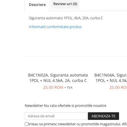
Power meter
Review-uri
(0)
Descriere
Regulatoare de temperatura si
proces
Siguranta automata 1POL, 6kA, 20A, curba C
Seria DTK
Informatii conformitate produs
Seria DT3
Accesorii
Controler PID avansat - Blue Line
Counter Timer Tahometru
Dispozitive comunicatie
Senzori industriali
B4C1N02A, Siguranta automata
B4C1N04A, Sigur
1POL + NUL 4.5kA, 2A, curba C
1POL + NUL 4.5k
Senzori capacitivi
25,00 RON
25,00 R
+ TVA
Senzori de presiune
Senzori distanta
Senzori fotoelectrici
Newsletter
Nu rata ofertele si promotiile noastre
Senzori inductivi
Senzori magnetici-rezistivi
Vreau sa primesc newsletter cu promotiile magazinului. Af
Senzori ultrasonici