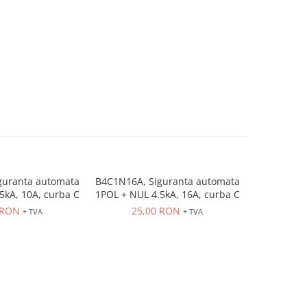
guranta automata
B4C1N16A, Siguranta automata
B4C1N20A, 
5kA, 10A, curba C
1POL + NUL 4.5kA, 16A, curba C
1POL + NUL
 RON
25,00 RON
25
+ TVA
+ TVA