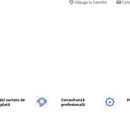
Adauga la Favorite
Cere 
ăți variate de
Consultanță
P
plată
profesională