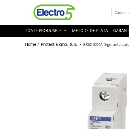
Toate Produsele
TOATE PRODUSELE
METODE DE PLATA
GARANT
Sisteme de automatizare si control
Automate programabile
Home /
Protectia circuitului /
BR6C1004A, Siguranta auto
Seria DVP-Slim PLC-CPU
Seria DVP Motion-CPU
Seria compacta AS
Simatic S7
Mini-automat programabil (Relee
inteligente)
Seria iSMART IMO
Seria EASY EATON
Terminale programabile ( HMI-uri )
Text Panel
Touch Panel / HMI