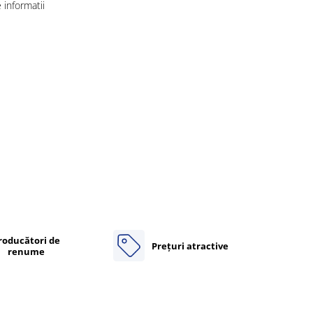
informatii
roducători de
Prețuri atractive
renume