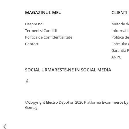
ATEX
MAGAZINUL MEU
CLIENTI
Butoane Ex
Lampi EXIT Ex
Despre noi
Metode de
Termeni si Conditii
Informatii
Bariere optice de protectie
Politica de Confidentialitate
Politica d
Control si comutatie
Contact
Formular 
Surse de alimentare
Garantia 
MINI-PS
ANPC
Modul Buffer
SOCIAL
URMARESTE-NE IN SOCIAL MEDIA
Module DC-UPC
Module redundanta
QUINT-PS
Seria Chrome
Seria CliQ II
©Copyright Electro Depot srl 2026
Platforma E-commerce by
Gomag
Seria Dimensions
Seria DRA
Seria Force-GT