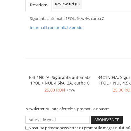
Power meter
Review-uri
(0)
Descriere
Regulatoare de temperatura si
proces
Siguranta automata 1POL, 6kA, 4A, curba C
Seria DTK
Informatii conformitate produs
Seria DT3
Accesorii
Controler PID avansat - Blue Line
Counter Timer Tahometru
Dispozitive comunicatie
Senzori industriali
B4C1N02A, Siguranta automata
B4C1N04A, Sigur
1POL + NUL 4.5kA, 2A, curba C
1POL + NUL 4.5k
Senzori capacitivi
25,00 RON
25,00 R
+ TVA
Senzori de presiune
Senzori distanta
Senzori fotoelectrici
Newsletter
Nu rata ofertele si promotiile noastre
Senzori inductivi
Senzori magnetici-rezistivi
Vreau sa primesc newsletter cu promotiile magazinului. Af
Senzori ultrasonici