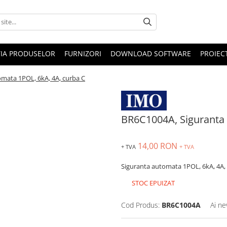
IA PRODUSELOR
FURNIZORI
DOWNLOAD SOFTWARE
PROIEC
mata 1POL, 6kA, 4A, curba C
BR6C1004A, Siguranta 
14,00 RON
+ TVA
+ TVA
Siguranta automata 1POL, 6kA, 4A,
STOC EPUIZAT
Cod Produs:
BR6C1004A
Ai ne