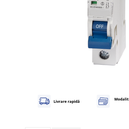
Inregistratoare
Solutii industriale Ethernet
Router si switch-uri industriale
Afisoare digitale
Actionari electrice si de miscare
Convertizoare de frecventa
Delta Electronics
Fuji Electric
Schneider Electric
Rezistente franare
Accesorii generale
Sisteme servo ( Servo-Drivere si
Servo-Motoare )
Modalit
Livrare rapidă
Soft Startere
Comunicare Si Masurare
Encodere