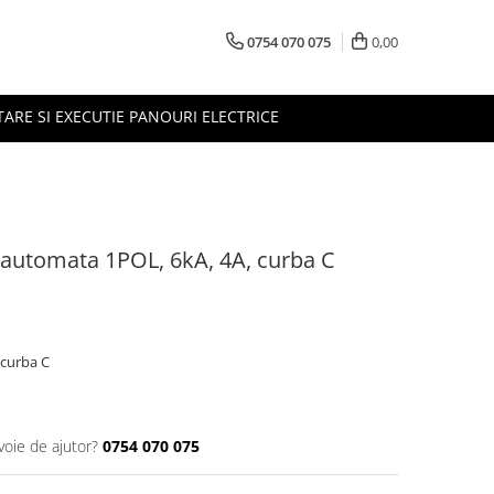
0754 070 075
0,00
TARE SI EXECUTIE PANOURI ELECTRICE
automata 1POL, 6kA, 4A, curba C
 curba C
voie de ajutor?
0754 070 075