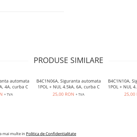
PRODUSE SIMILARE
anta automata
B4C1N06A, Siguranta automata
B4C1N10A, Si
A, 4A, curba C
1POL + NUL 4.5kA, 6A, curba C
1POL + NUL 4.
ON
25,00 RON
25,00
+ TVA
+ TVA
la mai multe in
Politica de Confidentialitate