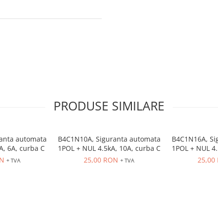
PRODUSE SIMILARE
anta automata
B4C1N10A, Siguranta automata
B4C1N16A, Si
A, 6A, curba C
1POL + NUL 4.5kA, 10A, curba C
1POL + NUL 4.
ON
25,00 RON
25,00
+ TVA
+ TVA