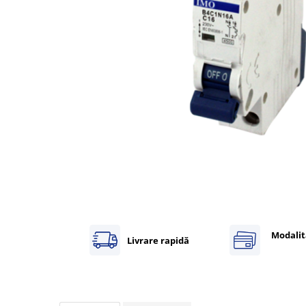
Inregistratoare
Solutii industriale Ethernet
Router si switch-uri industriale
Afisoare digitale
Actionari electrice si de miscare
Convertizoare de frecventa
Delta Electronics
Fuji Electric
Schneider Electric
Rezistente franare
Accesorii generale
Sisteme servo ( Servo-Drivere si
Servo-Motoare )
Modalit
Livrare rapidă
Soft Startere
Comunicare Si Masurare
Encodere