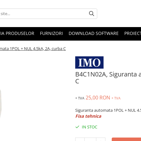
IA PRODUSELOR
FURNIZORI
DOWNLOAD SOFTWARE
PROIEC
ata 1POL + NUL 4.5kA, 2A, curba C
B4C1N02A, Siguranta 
C
25,00 RON
+ TVA
+ TVA
Siguranta automata 1POL + NUL 4.5
Fisa tehnica
IN STOC