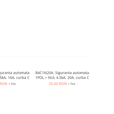
guranta automata
B4C1N20A, Siguranta automata
B4C1N25A, 
5kA, 16A, curba C
1POL + NUL 4.5kA, 20A, curba C
1POL + NUL
 RON
25,00 RON
25
+ TVA
+ TVA