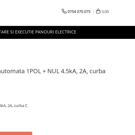
0754 070 075
0,00
TARE SI EXECUTIE PANOURI ELECTRICE
automata 1POL + NUL 4.5kA, 2A, curba
kA, 2A, curba C