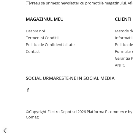
Vreau sa primesc newsletter cu promotiile magazinului. Af
ATEX
Butoane Ex
MAGAZINUL MEU
CLIENTI
Lampi EXIT Ex
Despre noi
Metode de
Bariere optice de protectie
Termeni si Conditii
Informatii
Control si comutatie
Politica de Confidentialitate
Politica d
Surse de alimentare
Contact
Formular 
MINI-PS
Garantia 
Modul Buffer
ANPC
Module DC-UPC
SOCIAL
URMARESTE-NE IN SOCIAL MEDIA
Module redundanta
QUINT-PS
Seria Chrome
Seria CliQ II
Seria Dimensions
©Copyright Electro Depot srl 2026
Platforma E-commerce by
Gomag
Seria DRA
Seria Force-GT