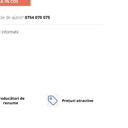
A IN COS
oie de ajutor?
0754 070 075
informatii
roducători de
Prețuri atractive
renume