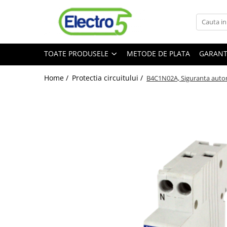
Toate Produsele
TOATE PRODUSELE
METODE DE PLATA
GARANT
Sisteme de automatizare si control
Automate programabile
Home /
Protectia circuitului /
B4C1N02A, Siguranta autom
Seria DVP-Slim PLC-CPU
Seria DVP Motion-CPU
Seria compacta AS
Simatic S7
Mini-automat programabil (Relee
inteligente)
Seria iSMART IMO
Seria EASY EATON
Terminale programabile ( HMI-uri )
Text Panel
Touch Panel / HMI