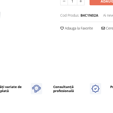
ADAUG
Cod Produs:
B4C1N02A
Ai nev
Adauga la Favorite
Cere 
ăți variate de
Consultanță
P
plată
profesională