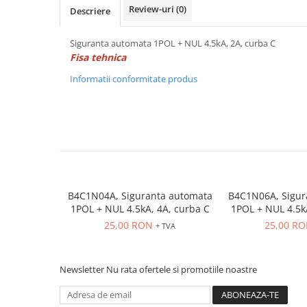
Power meter
Review-uri
(0)
Descriere
Regulatoare de temperatura si
proces
Siguranta automata 1POL + NUL 4.5kA, 2A, curba C
Fisa tehnica
Seria DTK
Seria DT3
Informatii conformitate produs
Accesorii
Controler PID avansat - Blue Line
Counter Timer Tahometru
Dispozitive comunicatie
Senzori industriali
B4C1N04A, Siguranta automata
B4C1N06A, Sigur
Senzori capacitivi
1POL + NUL 4.5kA, 4A, curba C
1POL + NUL 4.5k
Senzori de presiune
25,00 RON
25,00 R
+ TVA
Senzori distanta
Senzori fotoelectrici
Senzori inductivi
Newsletter
Nu rata ofertele si promotiile noastre
Senzori magnetici-rezistivi
Senzori ultrasonici