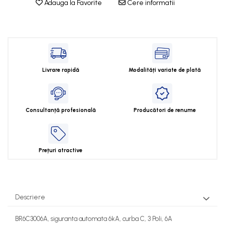
Adauga la Favorite
Cere informatii
Cleme 2.5mm
Cleme 4mm
Cleme 6mm
Intrerupator general
Livrare rapidă
Modalități variate de plată
Consultanță profesională
Producători de renume
Prețuri atractive
Descriere
BR6C3006A, siguranta automata 6kA, curba C, 3 Poli, 6A