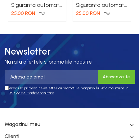
Siguranta automata
Siguranta automata
1POL + NUL 4.5kA,
1POL + NUL 4.5kA,
25,00 RON
25,00 RON
+ TVA
+ TVA
2A, curba C
4A, curba C
Newsletter
Nu rata ofertele si promotiile noastre
Vreau sa primesc newsletter cu promotiile magazinului. Afla mai multe in
Politica de Confidentialitate
Magazinul meu
Clienti