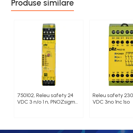
Produse similare
Senzori inductivi
Senzori magnetici-rezistivi
Senzori ultrasonici
ATEX
Butoane Ex
Lampi EXIT Ex
Bariere optice de protectie
Control si comutatie
Surse de alimentare
MINI-PS
Modul Buffer
750102, Releu safety 24
Releu safety 23
Module DC-UPC
VDC 3 n/o 1 n, PNOZsigma
VDC 3no 1nc 1so
Module redundanta
safety relay (standalone)
QUINT-PS
Seria Chrome
Seria CliQ II