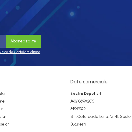
olitica de Confidentialitate
Date comerciale
ata
Electro Depot srl
are
J40/10699/2015
ur
34949329
etur
Str. Cetatea de Balta, Nr. 41, Sector
selor
Bucuresti