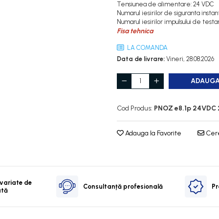
Tensiunea de alimentare: 24 VDC
Numarul iesirilor de siguranta insta
Numarul iesirilor impulsului de testar
Fisa tehnica
LA COMANDA
Data de livrare:
Vineri, 28.08.2026
ADAUGA
Cod Produs:
PNOZ e8.1p 24VDC 
Adauga la Favorite
Cere
 variate de
Consultanță profesională
Pr
ată