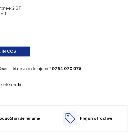
ntanee: 2 ST
e: 1
 IN COS
2so
Ai nevoie de ajutor?
0754 070 075
 informatii
oducători de renume
Prețuri atractive