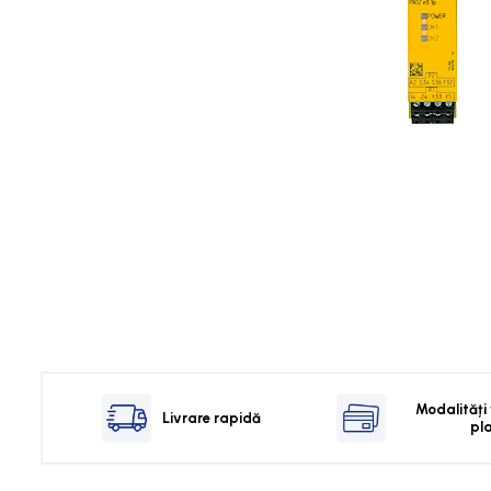
Touch Panel / HMI
Inregistratoare
Solutii industriale Ethernet
Router si switch-uri industriale
Afisoare digitale
Actionari electrice si de miscare
Convertizoare de frecventa
Delta Electronics
Fuji Electric
Schneider Electric
Rezistente franare
Accesorii generale
Sisteme servo ( Servo-Drivere si
Servo-Motoare )
Modalități
Livrare rapidă
pl
Soft Startere
Comunicare Si Masurare