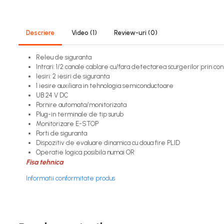
Encodere
Power meter
Descriere
Video
(1)
Review-uri
(0)
Regulatoare de temperatura si
proces
Releu de siguranta
Intrari: 1/2 canale cablare cu/fara detectarea scurgerilor prin co
Seria DTK
Iesiri: 2 iesiri de siguranta
Seria DT3
1 iesire auxiliara in tehnologia semiconductoare
Accesorii
UB 24 V DC
Pornire automata/monitorizata
Controler PID avansat - Blue
Plug-in terminale de tip surub
Line
Monitorizare E-STOP
Porti de siguranta
Counter Timer Tahometru
Dispozitiv de evaluare dinamica cu doua fire PLID
Dispozitive comunicatie
Operatie logica posibila numai OR
Fisa tehnica
Senzori industriali
Informatii conformitate produs
Senzori capacitivi
Senzori de presiune
Senzori distanta
Senzori fotoelectrici