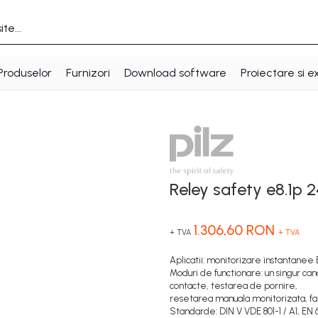
Produselor
Furnizori
Download software
Proiectare si e
Reley safety e8.1p
1.306,60 RON
+ TVA
+ TVA
Aplicatii: monitorizare instantanee
Moduri de functionare: un singur can
contacte, testarea de pornire,
resetarea manuala monitorizata, far
Standarde: DIN V VDE 801-1 / A1, EN 6