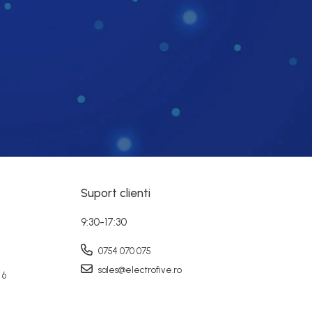
Suport clienti
9:30-17:30
0754 070 075
sales@electrofive.ro
 6