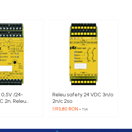
 0,5V /24-
Releu safety 24 VDC 3n/o
77
 2n, Releu
2n/c 2so
2
5V / 24-240 VAC
1.193,80 RON
6
+ TVA
n/c 2so