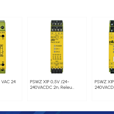
0 VAC 24
PSWZ X1P 0,5V /24-
PSWZ X1P
240VACDC 2n, Releu
240VACDC
safety 24 VAC/DC 3n/o
safety 0,
1n/c
DC 2n/o 1