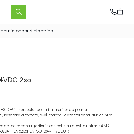
xecutie panouri electrice
 24VDC 2so
 E-STOP, intrerupator de limita, monitor de poarta
al, resetare automata, dual-channel, detectarea scurturilor intre
a detectarea scurgerilor in contacte, autotest, cu intrare AND
0204-1, EN 62061, EN ISO 13849-1, VDE 0113-1