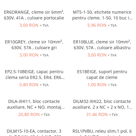
Solutii industriale Ethernet
Senzori distanta
STEP-PS
Router si switch-uri industriale
ER6ORANGE, cleme sir 6mm²,
MT5-1-50, etichete numerice
Senzori fotoelectrici
TRIO-PS
Afisoare digitale
630V, 41A , culoare portocalie
pentru cleme, 1-50, 10 buc in
Senzori inductivi
TRIO-UPS
cutie
3,00 RON
5,96 RON
+ TVA
+ TVA
Senzori magnetici-rezistivi
UNO-PS
Senzori ultrasonici
Contactoare
ER10GREY, cleme sir 10mm²,
ER10BLUE, cleme sir 10mm²,
Butoane si accesorii
630V, 57A , culoare gri
630V, 57A , culoare albastru
3,00 RON
3,00 RON
+ TVA
+ TVA
Lampa multi LED
Intrerupatoare de protectie
pentru motor
EP2.5-10BEIGE, capac pentru
ES1BEIGE, suport pentru
clema seria ER2.5, ER4, ER6,
capat de cleme
Direct-On-Line Starters
ER10 Beige
0,80 RON
1,00 RON
+ TVA
+ TVA
Relee termice
Cam Switches
DILA-XHI11, bloc contacte
DILM32-XHI22, bloc contacte
auxiliare, NC + NO, montaj
auxiliare, 2 x NC + 2 x NO, 16
Cleme sir
frontal
A, montaj frontal
20,80 RON
31,46 RON
+ TVA
+ TVA
Accesorii cleme
Cleme 10mm
DILM15-10-EA, contactor, 3
RSL1PVBU, releu slim,1 pol, 6
Cleme 2.5mm