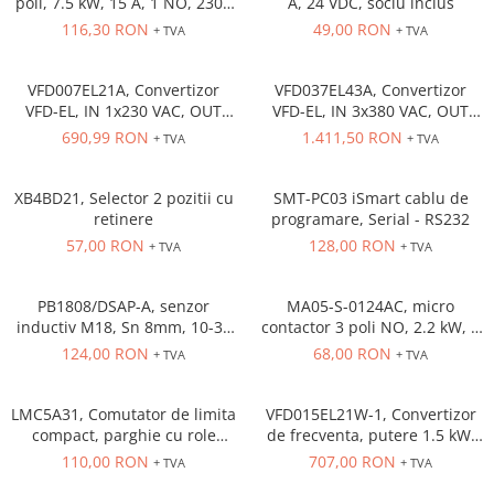
poli, 7.5 kW, 15 A, 1 NO, 230V
A, 24 VDC, soclu inclus
Cleme 4mm
AC
116,30 RON
49,00 RON
+ TVA
+ TVA
Cleme 6mm
Intrerupator general
VFD007EL21A, Convertizor
VFD037EL43A, Convertizor
VFD-EL, IN 1x230 VAC, OUT
VFD-EL, IN 3x380 VAC, OUT
3x230 VAC, 0.75 kW, 4.2 A,
3x380 VAC, 3.7kW, 8.2 A,
690,99 RON
1.411,50 RON
+ TVA
+ TVA
control tensiune/frecventa,
control tensiune/frecventa,
Functie PID, RS-485, Filtru EMI
Functie PID, RS-485, Filtru EMI
inclus
inclus
XB4BD21, Selector 2 pozitii cu
SMT-PC03 iSmart cablu de
retinere
programare, Serial - RS232
57,00 RON
128,00 RON
+ TVA
+ TVA
PB1808/DSAP-A, senzor
MA05-S-0124AC, micro
inductiv M18, Sn 8mm, 10-36
contactor 3 poli NO, 2.2 kW, 5
VDC, ecranat NO, PNP,
A, Aux Cont 1NC , bobina 24 V
124,00 RON
68,00 RON
+ TVA
+ TVA
precablat 2m, 3 fire
AC
LMC5A31, Comutator de limita
VFD015EL21W-1, Convertizor
compact, parghie cu role
de frecventa, putere 1.5 kW,
NO+NC, corp metalic cu
7.5 A, IN: 1 x 230 VAC, OUT: 3
110,00 RON
707,00 RON
+ TVA
+ TVA
actiune rapida, 1 x intrare
x 230 VAC, consola integrata,