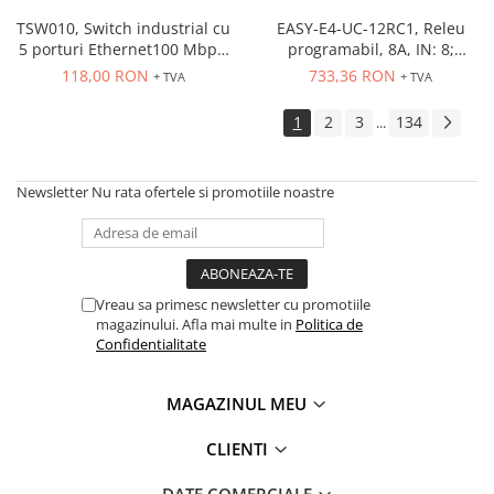
PG13.5
RS-485
TSW010, Switch industrial cu
EASY-E4-UC-12RC1, Releu
5 porturi Ethernet100 Mbps,
programabil, 8A, IN: 8;
montaj pe sina
Int.analogica: 4
118,00 RON
733,36 RON
+ TVA
+ TVA
1
2
3
134
...
Newsletter
Nu rata ofertele si promotiile noastre
Vreau sa primesc newsletter cu promotiile
magazinului. Afla mai multe in
Politica de
Confidentialitate
MAGAZINUL MEU
CLIENTI