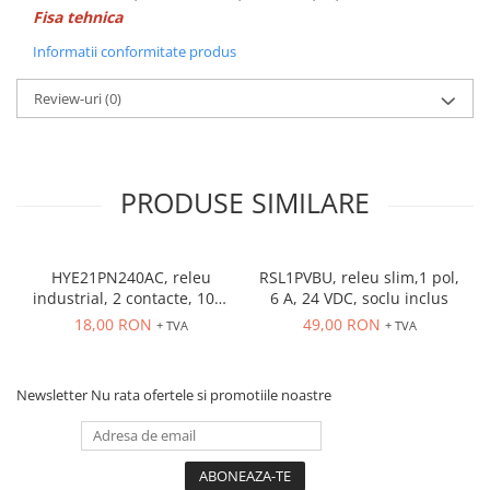
Fisa tehnica
Informatii conformitate produs
Review-uri
(0)
PRODUSE SIMILARE
HYE21PN240AC, releu
RSL1PVBU, releu slim,1 pol,
industrial, 2 contacte, 10A,
6 A, 24 VDC, soclu inclus
240 VAC
18,00 RON
49,00 RON
+ TVA
+ TVA
Newsletter
Nu rata ofertele si promotiile noastre