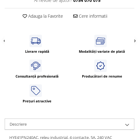
Ai nevoie de ajutor?
0754 070 075
Cleme 4mm
Cleme 6mm
Adauga la Favorite
Cere informatii
Intrerupator general
Livrare rapidă
Modalități variate de plată
Consultanță profesională
Producători de renume
Prețuri atractive
Descriere
HYE41PN240AC, releu industrial, 4 contacte, 5A, 240 VAC