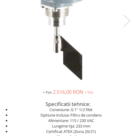
Solutii industriale Ethernet
Senzori distanta
STEP-PS
Router si switch-uri industriale
Senzori fotoelectrici
TRIO-PS
Afisoare digitale
Senzori inductivi
TRIO-UPS
Senzori magnetici-rezistivi
UNO-PS
Senzori ultrasonici
Contactoare
Butoane si accesorii
Lampa multi LED
Intrerupatoare de protectie
pentru motor
Direct-On-Line Starters
Relee termice
2.516,00 RON
+ TVA
+ TVA
Cam Switches
Specificatii tehnice:
Cleme sir
Conexiune: G 1" 1/2 filet
Optiune inclusa: Filtru de condens
Accesorii cleme
Alimentare: 115 / 230 VAC
Cleme 10mm
Lungime tija: 233 mm
Certificat ATEX (Zona 20/21)
Cleme 2.5mm