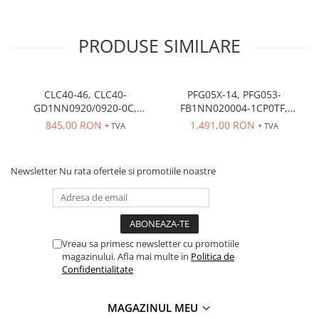
PRODUSE SIMILARE
CLC40-46, CLC40-
PFG05X-14, PFG053-
GD1NN0920/0920-0C,
FB1NN020004-1CP0TF,
senzor de nivel, 115/230 V
senzor de nivel, lungime
845,00 RON
1.491,00 RON
+ TVA
+ TVA
AC, nivel min 920 mm, max
tija 158 mm, paleta
920 mm
AC3INOX4, 115/230 VAC
Newsletter
Nu rata ofertele si promotiile noastre
Vreau sa primesc newsletter cu promotiile
magazinului. Afla mai multe in
Politica de
Confidentialitate
MAGAZINUL MEU