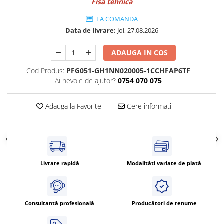
Fisa tehnica
Cleme 4mm
LA COMANDA
Cleme 6mm
Data de livrare:
Joi, 27.08.2026
Intrerupator general
ADAUGA IN COS
Cod Produs:
PFG051-GH1NN020005-1CCHFAP6TF
Ai nevoie de ajutor?
0754 070 075
Adauga la Favorite
Cere informatii
Livrare rapidă
Modalități variate de plată
Consultanță profesională
Producători de renume