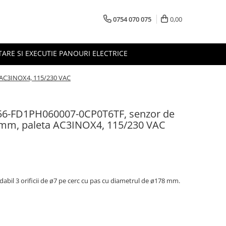
0754 070 075
0,00
TARE SI EXECUTIE PANOURI ELECTRICE
 AC3INOX4, 115/230 VAC
56-FD1PH060007-0CP0T6TF, senzor de
04 mm, paleta AC3INOX4, 115/230 VAC
dabil 3 orificii de ø7 pe cerc cu pas cu diametrul de ø178 mm.