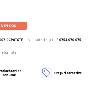
A IN COS
007-0CP0T6TF
Ai nevoie de ajutor?
0754 070 075
informatii
roducători de
Prețuri atractive
renume