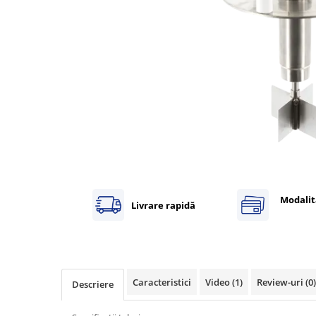
Inregistratoare
Solutii industriale Ethernet
Router si switch-uri industriale
Afisoare digitale
Actionari electrice si de miscare
Convertizoare de frecventa
Delta Electronics
Fuji Electric
Schneider Electric
Rezistente franare
Modalit
Accesorii generale
Livrare rapidă
Sisteme servo ( Servo-Drivere si
Servo-Motoare )
Soft Startere
Comunicare Si Masurare
Caracteristici
Video
(1)
Review-uri
(0)
Descriere
Encodere