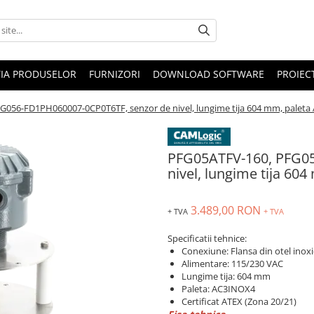
IA PRODUSELOR
FURNIZORI
DOWNLOAD SOFTWARE
PROIEC
G056-FD1PH060007-0CP0T6TF, senzor de nivel, lungime tija 604 mm, paleta
PFG05ATFV-160, PFG0
nivel, lungime tija 6
3.489,00 RON
+ TVA
+ TVA
Specificatii tehnice:
Conexiune: Flansa din otel inoxi
Alimentare: 115/230 VAC
Lungime tija: 604 mm
Paleta: AC3INOX4
Certificat ATEX (Zona 20/21)