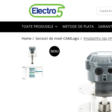
Toate Produsele
TOATE PRODUSELE
METODE DE PLATA
GARANT
Sisteme de automatizare si control
Automate programabile
Home /
Senzori de nivel CAMLogic /
PFG05ATFV-160, PF
Seria DVP-Slim PLC-CPU
Seria DVP Motion-CPU
NOU
Seria compacta AS
Simatic S7
Mini-automat programabil (Relee
inteligente)
Seria iSMART IMO
Seria EASY EATON
Terminale programabile ( HMI-uri )
Text Panel
Touch Panel / HMI