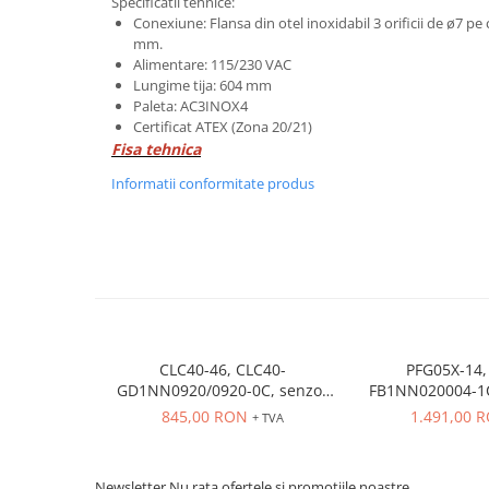
Specificatii tehnice:
Power meter
Conexiune: Flansa din otel inoxidabil 3 orificii de ø7 p
Regulatoare de temperatura si
mm.
proces
Alimentare: 115/230 VAC
Lungime tija: 604 mm
Seria DTK
Paleta: AC3INOX4
Seria DT3
Certificat ATEX (Zona 20/21)
Fisa tehnica
Accesorii
Controler PID avansat - Blue Line
Informatii conformitate produs
Counter Timer Tahometru
Dispozitive comunicatie
Senzori industriali
Senzori capacitivi
Senzori de presiune
CLC40-46, CLC40-
PFG05X-14,
Senzori distanta
GD1NN0920/0920-0C, senzor
FB1NN020004-1C
Senzori fotoelectrici
de nivel, 115/230 V AC, nivel
de nivel, lungim
845,00 RON
1.491,00 
+ TVA
Senzori inductivi
min 920 mm, max 920 mm
paleta AC3INOX4
Senzori magnetici-rezistivi
Senzori ultrasonici
Newsletter
Nu rata ofertele si promotiile noastre