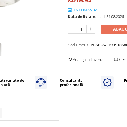
Fisa tehnica
LA COMANDA
Data de livrare:
Luni, 24.08.2026
ADAUG
Cod Produs:
PFG056-FD1PH060
Adauga la Favorite
Cere 
ăți variate de
Consultanță
P
plată
profesională