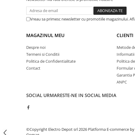
ATEX
Butoane Ex
Vreau sa primesc newsletter cu promotiile magazinului. Af
Lampi EXIT Ex
Bariere optice de protectie
MAGAZINUL MEU
CLIENTI
Control si comutatie
Despre noi
Metode de
Surse de alimentare
Termeni si Conditii
Informatii
MINI-PS
Politica de Confidentialitate
Politica d
Modul Buffer
Contact
Formular 
Module DC-UPC
Garantia 
Module redundanta
ANPC
QUINT-PS
SOCIAL
URMARESTE-NE IN SOCIAL MEDIA
Seria Chrome
Seria CliQ II
Seria Dimensions
Seria DRA
Seria Force-GT
©Copyright Electro Depot srl 2026
Platforma E-commerce by
Gomag