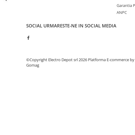
Seria Lyte
Garantia 
Seria PMT&PMC
ANPC
Seria Sync
STEP-PS
SOCIAL
URMARESTE-NE IN SOCIAL MEDIA
TRIO-PS
TRIO-UPS
UNO-PS
Contactoare
©Copyright Electro Depot srl 2026
Platforma E-commerce by
Gomag
Butoane si accesorii
Lampa multi LED
Intrerupatoare de protectie
pentru motor
Direct-On-Line Starters
Relee termice
Cam Switches
Cleme sir