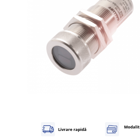
Inregistratoare
Solutii industriale Ethernet
Router si switch-uri industriale
Afisoare digitale
Actionari electrice si de miscare
Convertizoare de frecventa
Delta Electronics
Fuji Electric
Schneider Electric
Rezistente franare
Accesorii generale
Sisteme servo ( Servo-Drivere si
Servo-Motoare )
Soft Startere
Comunicare Si Masurare
Modalit
Livrare rapidă
Encodere