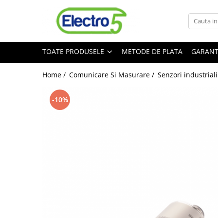
Toate Produsele
TOATE PRODUSELE
METODE DE PLATA
GARANT
Sisteme de automatizare si control
Automate programabile
Home /
Comunicare Si Masurare /
Senzori industriali
Seria DVP-Slim PLC-CPU
Seria DVP Motion-CPU
-10%
Seria compacta AS
Simatic S7
Mini-automat programabil (Relee
inteligente)
Seria iSMART IMO
Seria EASY EATON
Terminale programabile ( HMI-uri )
Text Panel
Touch Panel / HMI