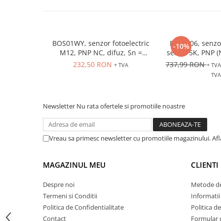
ATEX
Butoane Ex
Lampi EXIT Ex
BOS01WY, senzor fotoelectric
BFB0006, senzor
-10%
M12, PNP NC, difuz, Sn =
seria 75K, PNP 
Bariere optice de protectie
1...200 mm, 24 VDC, conector
Sn, key disable o
232,50 RON
737,99 RON
+ TVA
+ TVA
Control si comutatie
M12, 4 pini
conector M
TVA
Surse de alimentare
MINI-PS
Newsletter
Nu rata ofertele si promotiile noastre
Modul Buffer
Module DC-UPC
Module redundanta
Vreau sa primesc newsletter cu promotiile magazinului. Af
QUINT-PS
Seria Chrome
MAGAZINUL MEU
CLIENTI
Seria CliQ II
Seria Dimensions
Despre noi
Metode de
Termeni si Conditii
Informatii
Seria DRA
Politica de Confidentialitate
Politica d
Seria Force-GT
Contact
Formular 