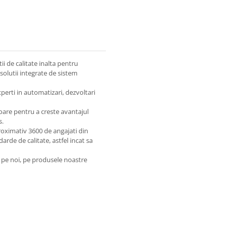
ii de calitate inalta pentru
solutii integrate de sistem
erti in automatizari, dezvoltari
toare pentru a creste avantajul
s.
roximativ 3600 de angajati din
darde de calitate, astfel incat sa
i pe noi, pe produsele noastre