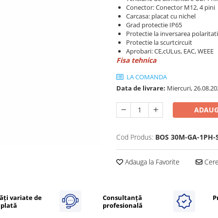
Conector: Conector M12, 4 pini
Carcasa: placat cu nichel
Grad protectie IP65
Protectie la inversarea polaritati
Protectie la scurtcircuit
Aprobari: CE,cULus, EAC, WEEE
Fisa tehnica
LA COMANDA
Data de livrare:
Miercuri, 26.08.20
ADAUG
Cod Produs:
BOS 30M-GA-1PH-
Adauga la Favorite
Cere 
ăți variate de
Consultanță
P
plată
profesională