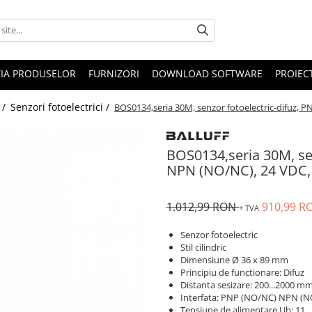
IA PRODUSELOR
FURNIZORI
DOWNLOAD SOFTWARE
PROIEC
 /
Senzori fotoelectrici /
BOS0134,seria 30M, senzor fotoelectric-difuz, 
BOS0134,seria 30M, se
NPN (NO/NC), 24 VDC, 
1.012,99 RON
910,99 
+ TVA
Senzor fotoelectric
Stil cilindric
Dimensiune Ø 36 x 89 mm
Principiu de functionare: Difuz
Distanta sesizare: 200...2000 m
Interfata: PNP (NO/NC) NPN (
Tensiune de alimentare Ub: 11..