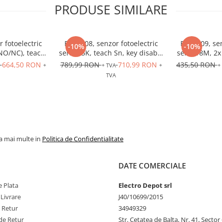
PRODUSE SIMILARE
 fotoelectric
BFB0008, senzor fotoelectric
BFB0009, sen
-10%
-10%
(NO/NC), teach
seria 75K, teach Sn, key disable
seria 18M, 2x
n/off, 24 VDC,
on/off, PNP (NO/NC), 24 VDC,
VDC, conec
664,50 RON
789,99 RON
710,99 RON
435,50 RON
+
+ TVA
+
+
8, 4 pini
cablu 2 m, 4 fire
TVA
la mai multe in
Politica de Confidentialitate
DATE COMERCIALE
 Plata
Electro Depot srl
 Livrare
J40/10699/2015
e Retur
34949329
de Retur
Str. Cetatea de Balta, Nr. 41, Sector