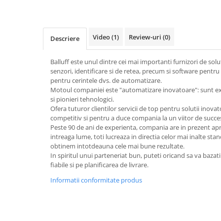
Power meter
Regulatoare de temperatura si
proces
Video
(1)
Review-uri
(0)
Descriere
Seria DTK
Seria DT3
Balluff este unul dintre cei mai importanti furnizori de solut
Accesorii
senzori, identificare si de retea, precum si software pentru 
Controler PID avansat - Blue Line
pentru cerintele dvs. de automatizare.
Motoul companiei este "automatizare inovatoare": sunt exp
Counter Timer Tahometru
si pionieri tehnologici.
Ofera tuturor clientilor servicii de top pentru solutii inova
Dispozitive comunicatie
competitiv si pentru a duce compania la un viitor de succe
Senzori industriali
Peste 90 de ani de experienta, compania are in prezent ap
intreaga lume, toti lucreaza in directia celor mai inalte stan
Senzori capacitivi
obtinem intotdeauna cele mai bune rezultate.
Senzori de presiune
In spiritul unui parteneriat bun, puteti oricand sa va bazat
fiabile si pe planificarea de livrare.
Senzori distanta
Senzori fotoelectrici
Informatii conformitate produs
Senzori inductivi
Senzori magnetici-rezistivi
Senzori ultrasonici