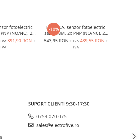
zor fotoelectric
BFB000A, senzor fotoelectric
BFS000L, se
-10%
-10%
 PNP (NO/NC), 24
seria 18M, 2x PNP (NO/NC), 24
culoare, 
tor cu 4 pini
VDC, conector cu 4 pini
24 VDC,
391,90 RON
543,95 RON
489,55 RON
4.914,5
 TVA
+
+ TVA
+
TVA
TVA
SUPORT CLIENTI
9:30-17:30
0754 070 075
sales@electrofive.ro
 6