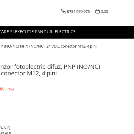
0754 070 075
0,00
TARE SI EXECUTIE PANOURI ELECTRICE
PNP (NO/NC) NPN (NO/NC), 24 VDC, conector M12, 4 pini
nzor fotoelectric-difuz, PNP (NO/NC)
conector M12, 4 pini
RON
+ TVA
m
NO/NC)
.30 VDC