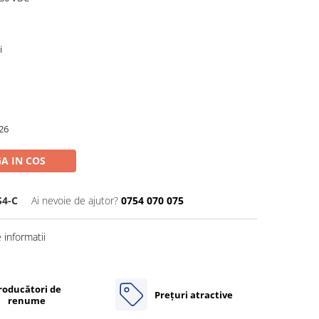
i
26
A IN COS
S4-C
Ai nevoie de ajutor?
0754 070 075
informatii
roducători de
Prețuri atractive
renume