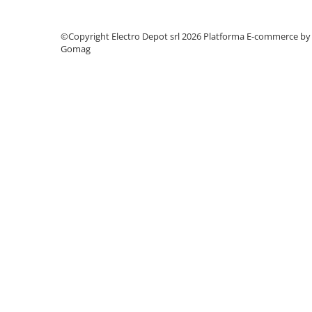
Accesorii cleme
Cleme 10mm
©Copyright Electro Depot srl 2026
Platforma E-commerce by
Cleme 2.5mm
Gomag
Cleme 4mm
Cleme 6mm
Intrerupator general
Convertor semnal si adaptor
Cutie distributie
Lichidare stoc
Limitatoare
Limitatoare de siguranta
Limitatori tip pedala
Standard Heavy Duty
Protectia circuitului
Dispozitiv de detectare a
defectelor de arc electric AFDD+
Limitator de supratensiuni