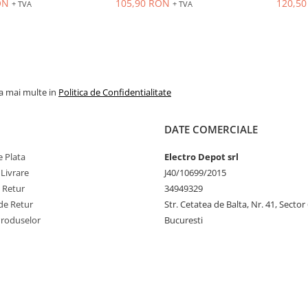
ON
105,90 RON
120,5
+ TVA
+ TVA
etalica
carcasa plastic
carca
la mai multe in
Politica de Confidentialitate
DATE COMERCIALE
 Plata
Electro Depot srl
 Livrare
J40/10699/2015
e Retur
34949329
de Retur
Str. Cetatea de Balta, Nr. 41, Sector
Produselor
Bucuresti