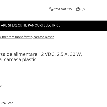
0754 070 075
0,00
TARE SI EXECUTIE PANOURI ELECTRICE
limentare monofazata, carcasa plastic
 de alimentare 12 VDC, 2.5 A, 30 W,
, carcasa plastic
 V
0-240 Vac