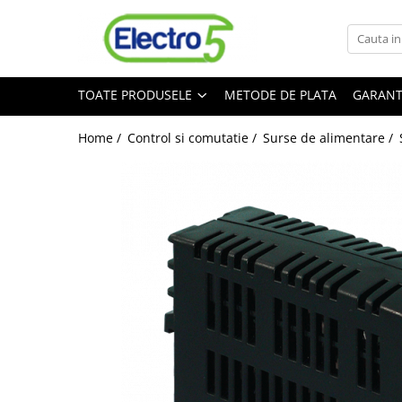
Toate Produsele
TOATE PRODUSELE
METODE DE PLATA
GARANT
Sisteme de automatizare si control
Automate programabile
Home /
Control si comutatie /
Surse de alimentare /
Seria DVP-Slim PLC-CPU
Seria DVP Motion-CPU
Seria compacta AS
Simatic S7
Mini-automat programabil (Relee
inteligente)
Seria iSMART IMO
Seria EASY EATON
Terminale programabile ( HMI-uri )
Text Panel
Touch Panel / HMI