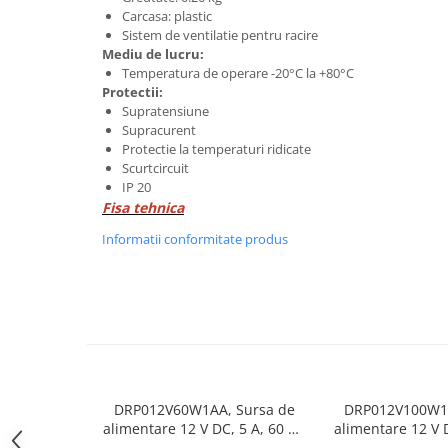
Carcasa: plastic
ATEX
Sistem de ventilatie pentru racire
Butoane Ex
Mediu de lucru:
Temperatura de operare -20°C la +80°C
Lampi EXIT Ex
Protectii:
Bariere optice de protectie
Supratensiune
Supracurent
Control si comutatie
Protectie la temperaturi ridicate
Surse de alimentare
Scurtcircuit
IP 20
MINI-PS
Fisa tehnica
Modul Buffer
Informatii conformitate produs
Module DC-UPC
Module redundanta
QUINT-PS
Seria Chrome
Seria CliQ II
Seria Dimensions
Seria DRA
DRP012V60W1AA, Sursa de
DRP012V100W1A
Seria Force-GT
alimentare 12 V DC, 5 A, 60 W,
alimentare 12 V 
alimentare monofazata,
W, alimentare