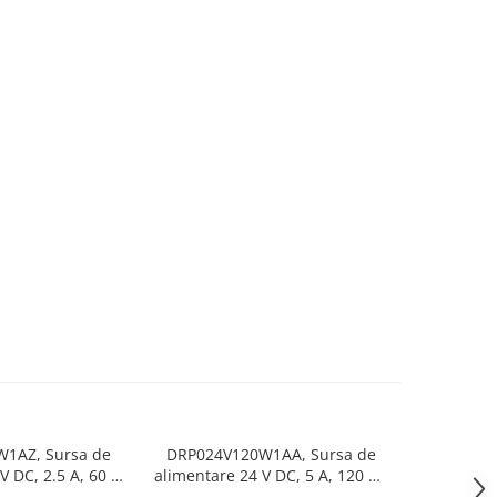
1AZ, Sursa de
DRP024V120W1AA, Sursa de
DRP024V2
V DC, 2.5 A, 60 W,
alimentare 24 V DC, 5 A, 120 W,
alimentare
e monofazata,
alimentare monofazata,
W, alime