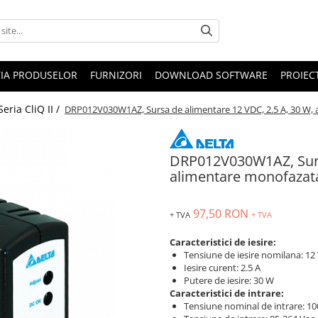
IA PRODUSELOR
FURNIZORI
DOWNLOAD SOFTWARE
PROIEC
Seria CliQ II /
DRP012V030W1AZ, Sursa de alimentare 12 VDC, 2.5 A, 30 W, a
DRP012V030W1AZ, Sursa
alimentare monofazata
97,50 RON
+ TVA
+ TVA
Caracteristici de iesire:
Tensiune de iesire nomilana: 12
Iesire curent: 2.5 A
Putere de iesire: 30 W
Caracteristici de intrare:
Tensiune nominal de intrare: 10