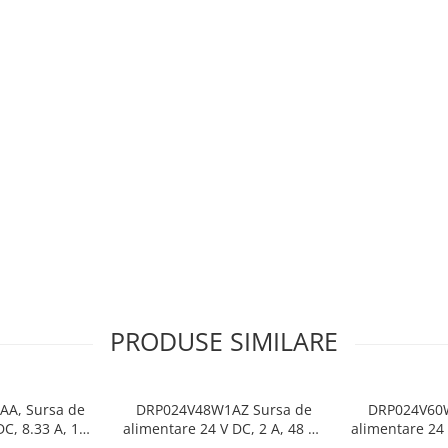
PRODUSE SIMILARE
A, Sursa de
DRP024V48W1AZ Sursa de
DRP024V60W
DC, 8.33 A, 100
alimentare 24 V DC, 2 A, 48 W,
alimentare 24 
 monofazata,
alimentare monofazata,
alimentar