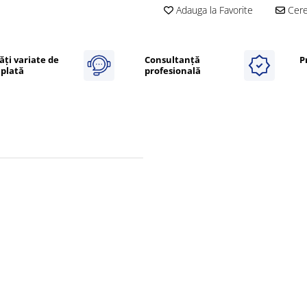
Adauga la Favorite
Cere 
ăți variate de
Consultanță
P
plată
profesională