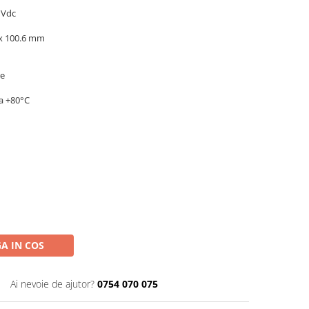
 Vdc
 x 100.6 mm
re
a +80°C
A IN COS
Ai nevoie de ajutor?
0754 070 075