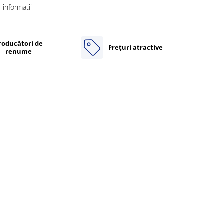
informatii
roducători de
Prețuri atractive
renume