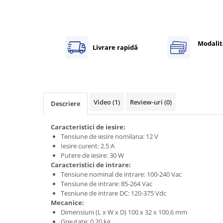
Power meter
Regulatoare de temperatura si
proces
Seria DTK
Modalit
Livrare rapidă
Seria DT3
Accesorii
Controler PID avansat - Blue Line
Counter Timer Tahometru
Video
(1)
Review-uri
(0)
Descriere
Dispozitive comunicatie
Caracteristici de iesire:
Senzori industriali
Tensiune de iesire nomilana: 12 V
Senzori capacitivi
Iesire curent: 2.5 A
Putere de iesire: 30 W
Senzori de presiune
Caracteristici de intrare:
Senzori distanta
Tensiune nominal de intrare: 100-240 Vac
Senzori fotoelectrici
Tensiune de intrare: 85-264 Vac
Tesniune de intrare DC: 120-375 Vdc
Senzori inductivi
Mecanice:
Senzori magnetici-rezistivi
Dimensiuni (L x W x D) 100 x 32 x 100.6 mm
Senzori ultrasonici
Greutate: 0.20 kg