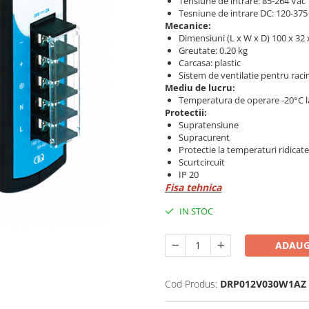
Tensiune de intrare: 85-264 Vac
Tesniune de intrare DC: 120-375
Mecanice:
Dimensiuni (L x W x D) 100 x 32
Greutate: 0.20 kg
Carcasa: plastic
Sistem de ventilatie pentru raci
Mediu de lucru:
Temperatura de operare -20°C l
Protectii:
Supratensiune
Supracurent
Protectie la temperaturi ridicate
Scurtcircuit
IP 20
Fisa tehnica
IN STOC
ADAUG
Cod Produs:
DRP012V030W1AZ