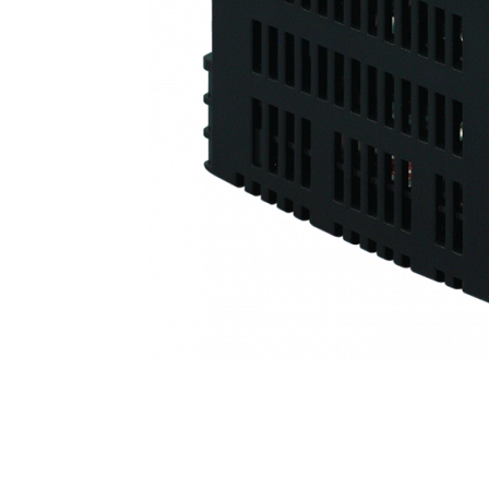
Inregistratoare
Solutii industriale Ethernet
Router si switch-uri industriale
Afisoare digitale
Actionari electrice si de miscare
Convertizoare de frecventa
Delta Electronics
Fuji Electric
Schneider Electric
Rezistente franare
Accesorii generale
Sisteme servo ( Servo-Drivere si
Servo-Motoare )
Soft Startere
Comunicare Si Masurare
Encodere