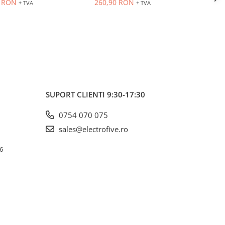
0 RON
260,90 RON
409
+ TVA
+ TVA
sa plastic
carcasa metalica
car
SUPORT CLIENTI
9:30-17:30
0754 070 075
sales@electrofive.ro
 6