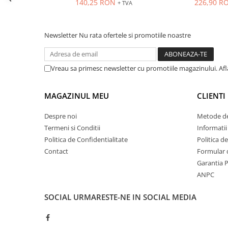
140,25 RON
226,90 R
Seria Lyte
+ TVA
carcasa metalica
carcasa m
Seria PMT&PMC
Seria Sync
Newsletter
Nu rata ofertele si promotiile noastre
STEP-PS
TRIO-PS
Vreau sa primesc newsletter cu promotiile magazinului. Af
TRIO-UPS
UNO-PS
Contactoare
MAGAZINUL MEU
CLIENTI
Butoane si accesorii
Despre noi
Metode de
Lampa multi LED
Termeni si Conditii
Informatii
Politica de Confidentialitate
Politica d
Intrerupatoare de protectie
Contact
Formular 
pentru motor
Garantia 
Direct-On-Line Starters
ANPC
Relee termice
SOCIAL
URMARESTE-NE IN SOCIAL MEDIA
Cam Switches
Cleme sir