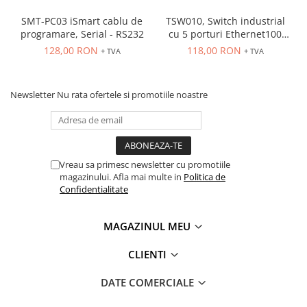
Seria Lyte
Seria PMT&PMC
SMT-PC03 iSmart cablu de
TSW010, Switch industrial
programare, Serial - RS232
cu 5 porturi Ethernet100
Seria Sync
Mbps, montaj pe sina
128,00 RON
118,00 RON
+ TVA
+ TVA
STEP-PS
TRIO-PS
TRIO-UPS
Newsletter
Nu rata ofertele si promotiile noastre
UNO-PS
Contactoare
Butoane si accesorii
Vreau sa primesc newsletter cu promotiile
Lampa multi LED
magazinului. Afla mai multe in
Politica de
Confidentialitate
Intrerupatoare de protectie
pentru motor
MAGAZINUL MEU
Direct-On-Line Starters
Relee termice
CLIENTI
Cam Switches
DATE COMERCIALE
Cleme sir