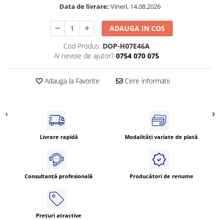
Power meter
Data de livrare:
Vineri, 14.08.2026
Regulatoare de temperatura si
proces
ADAUGA IN COS
Seria DTK
Cod Produs:
DOP-H07E46A
Seria DT3
Ai nevoie de ajutor?
0754 070 075
Accesorii
Controler PID avansat - Blue Line
Adauga la Favorite
Cere informatii
Counter Timer Tahometru
Dispozitive comunicatie
Senzori industriali
Livrare rapidă
Modalități variate de plată
Senzori capacitivi
Senzori de presiune
Senzori distanta
Consultanță profesională
Producători de renume
Senzori fotoelectrici
Senzori inductivi
Senzori magnetici-rezistivi
Prețuri atractive
Senzori ultrasonici