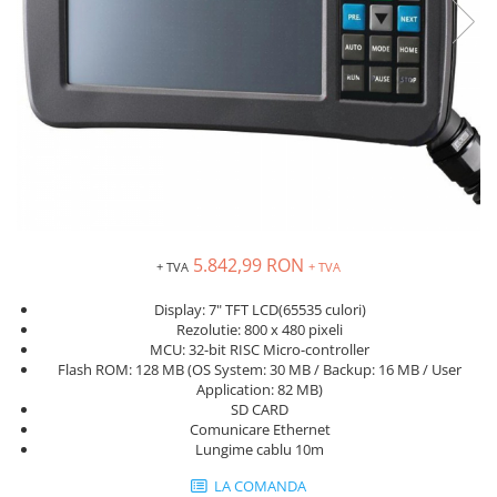
Inregistratoare
Solutii industriale Ethernet
Router si switch-uri industriale
Afisoare digitale
Actionari electrice si de miscare
Convertizoare de frecventa
Delta Electronics
Fuji Electric
Schneider Electric
5.842,99 RON
+ TVA
+ TVA
Rezistente franare
Display: 7" TFT LCD(65535 culori)
Accesorii generale
Rezolutie: 800 x 480 pixeli
Sisteme servo ( Servo-Drivere si
MCU: 32-bit RISC Micro-controller
Servo-Motoare )
Flash ROM: 128 MB (OS System: 30 MB / Backup: 16 MB / User
Application: 82 MB)
Soft Startere
SD CARD
Comunicare Ethernet
Comunicare Si Masurare
Lungime cablu 10m
Encodere
LA COMANDA