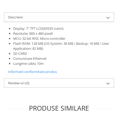
ATEX
Butoane Ex
Descriere
Lampi EXIT Ex
Display: 7" TFT LCD(65535 culori)
Bariere optice de protectie
Rezolutie: 800 x 480 pixeli
Control si comutatie
MCU: 32-bit RISC Micro-controller
Surse de alimentare
Flash ROM: 128 MB (OS System: 30 MB / Backup: 16 MB / User
Application: 82 MB)
MINI-PS
SD CARD
Modul Buffer
Comunicare Ethernet
Lungime cablu 10m
Module DC-UPC
Module redundanta
Informatii conformitate produs
QUINT-PS
Review-uri
(0)
Seria Chrome
Seria CliQ II
Seria Dimensions
Seria DRA
PRODUSE SIMILARE
Seria Force-GT