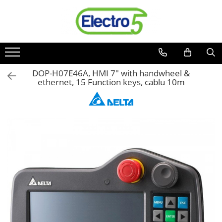
Toate Produsele
Sisteme de automatizare si control
Automate programabile
DOP-H07E46A, HMI 7" with handwheel &
ethernet, 15 Function keys, cablu 10m
Seria DVP-Slim PLC-CPU
Seria DVP Motion-CPU
Seria compacta AS
Simatic S7
Mini-automat programabil (Relee
inteligente)
Seria iSMART IMO
Seria EASY EATON
Terminale programabile ( HMI-uri )
Text Panel
Touch Panel / HMI