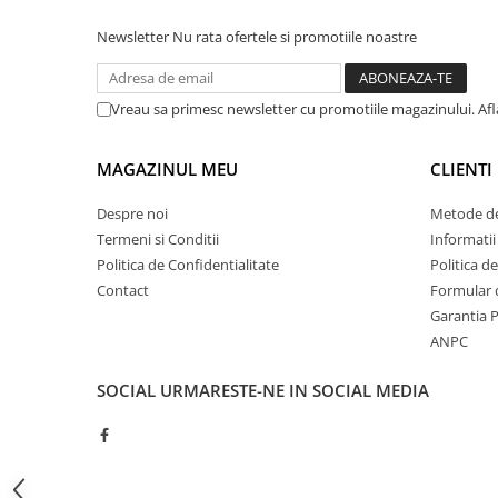
ATEX
Newsletter
Nu rata ofertele si promotiile noastre
Butoane Ex
Lampi EXIT Ex
Vreau sa primesc newsletter cu promotiile magazinului. Af
Bariere optice de protectie
Control si comutatie
MAGAZINUL MEU
CLIENTI
Surse de alimentare
Despre noi
Metode de
MINI-PS
Termeni si Conditii
Informatii
Modul Buffer
Politica de Confidentialitate
Politica d
Module DC-UPC
Contact
Formular 
Module redundanta
Garantia 
QUINT-PS
ANPC
Seria Chrome
Seria CliQ II
SOCIAL
URMARESTE-NE IN SOCIAL MEDIA
Seria Dimensions
Seria DRA
Seria Force-GT