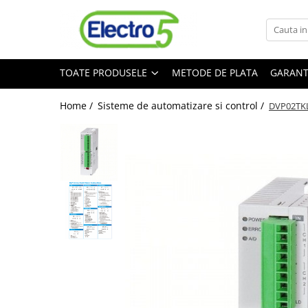
Toate Produsele
TOATE PRODUSELE
METODE DE PLATA
GARANT
Sisteme de automatizare si control
Automate programabile
Home /
Sisteme de automatizare si control /
DVP02TKL-
Seria DVP-Slim PLC-CPU
Seria DVP Motion-CPU
Seria compacta AS
Simatic S7
Mini-automat programabil (Relee
inteligente)
Seria iSMART IMO
Seria EASY EATON
Terminale programabile ( HMI-uri )
Text Panel
Touch Panel / HMI