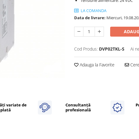
Tensiune alimentare: 24 VDC
LA COMANDA
Data de livrare:
Miercuri, 19.08.20
ADAUG
Cod Produs:
DVP02TKL-S
Ai n
Adauga la Favorite
Cere 
ăți variate de
Consultanță
P
plată
profesională