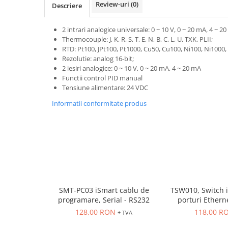
Power meter
Review-uri
(0)
Descriere
Regulatoare de temperatura si
proces
2 intrari analogice universale: 0 ~ 10 V, 0 ~ 20 mA, 4 ~ 2
Thermocouple: J, K, R, S, T, E, N, B, C, L, U, TXK, PLII;
Seria DTK
RTD: Pt100, JPt100, Pt1000, Cu50, Cu100, Ni100, Ni1000
Seria DT3
Rezolutie: analog 16-bit;
2 iesiri analogice: 0 ~ 10 V, 0 ~ 20 mA, 4 ~ 20 mA
Accesorii
Functii control PID manual
Controler PID avansat - Blue Line
Tensiune alimentare: 24 VDC
Counter Timer Tahometru
Informatii conformitate produs
Dispozitive comunicatie
Senzori industriali
Senzori capacitivi
Senzori de presiune
Senzori distanta
Senzori fotoelectrici
SMT-PC03 iSmart cablu de
TSW010, Switch i
Senzori inductivi
programare, Serial - RS232
porturi Ether
montaj p
128,00 RON
118,00 R
Senzori magnetici-rezistivi
+ TVA
Senzori ultrasonici