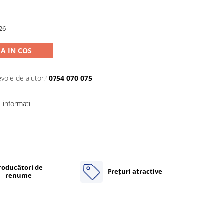
26
A IN COS
evoie de ajutor?
0754 070 075
informatii
roducători de
Prețuri atractive
renume