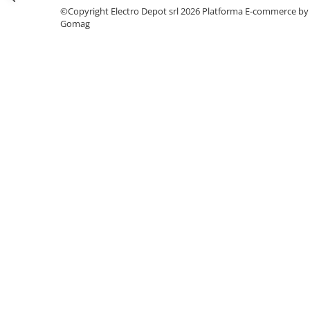
Seria Lyte
©Copyright Electro Depot srl 2026
Platforma E-commerce by
Seria PMT&PMC
Gomag
Seria Sync
STEP-PS
TRIO-PS
TRIO-UPS
UNO-PS
Contactoare
Butoane si accesorii
Lampa multi LED
Intrerupatoare de protectie
pentru motor
Direct-On-Line Starters
Relee termice
Cam Switches
Cleme sir