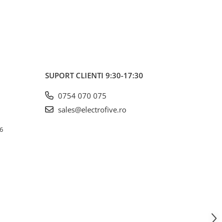
Cntr
SUPORT CLIENTI
9:30-17:30
0754 070 075
sales@electrofive.ro
 6