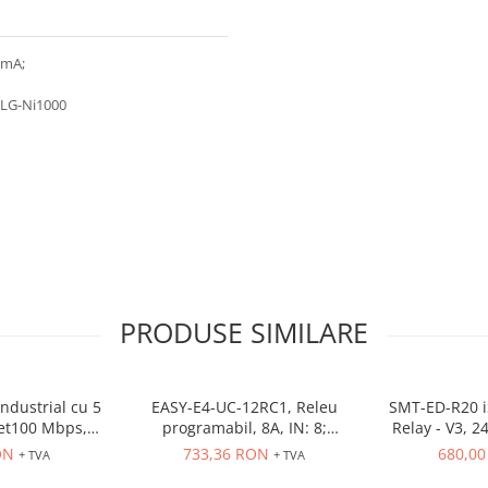
0 mA;
, LG-Ni1000
PRODUSE SIMILARE
ndustrial cu 5
EASY-E4-UC-12RC1, Releu
SMT-ED-R20 iS
net100 Mbps,
programabil, 8A, IN: 8;
Relay - V3, 2
e sina
Int.analogica: 4
4AI 8 Rly out
ON
733,36 RON
680,0
+ TVA
+ TVA
FBD, 15 