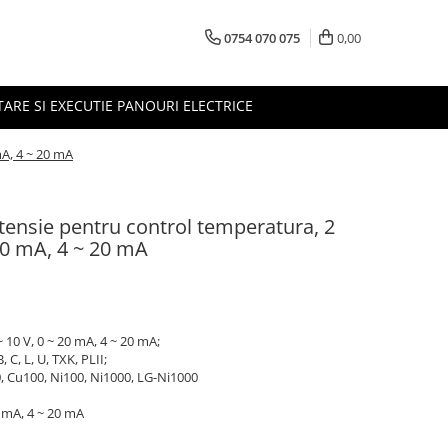
0754 070 075
0,00
TARE SI EXECUTIE PANOURI ELECTRICE
mA, 4 ~ 20 mA
ensie pentru control temperatura, 2
 20 mA, 4 ~ 20 mA
~ 10 V, 0 ~ 20 mA, 4 ~ 20 mA;
, C, L, U, TXK, PLII;
0, Cu100, Ni100, Ni1000, LG-Ni1000
20 mA, 4 ~ 20 mA