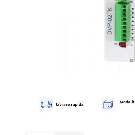
Inregistratoare
Solutii industriale Ethernet
Router si switch-uri industriale
Afisoare digitale
Actionari electrice si de miscare
Convertizoare de frecventa
Delta Electronics
Fuji Electric
Schneider Electric
Rezistente franare
Accesorii generale
Sisteme servo ( Servo-Drivere si
Servo-Motoare )
Modalit
Livrare rapidă
Soft Startere
Comunicare Si Masurare
Encodere