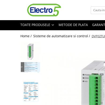
Toate Produsele
TOATE PRODUSELE
METODE DE PLATA
GARANT
Sisteme de automatizare si control
Automate programabile
Home /
Sisteme de automatizare si control /
DVP02TUR-
Seria DVP-Slim PLC-CPU
Seria DVP Motion-CPU
Seria compacta AS
Simatic S7
Mini-automat programabil (Relee
inteligente)
Seria iSMART IMO
Seria EASY EATON
Terminale programabile ( HMI-uri )
Text Panel
Touch Panel / HMI