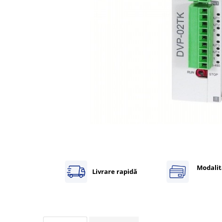
Inregistratoare
Solutii industriale Ethernet
Router si switch-uri industriale
Afisoare digitale
Actionari electrice si de miscare
Convertizoare de frecventa
Delta Electronics
Fuji Electric
Schneider Electric
Rezistente franare
Accesorii generale
Sisteme servo ( Servo-Drivere si
Servo-Motoare )
Modalit
Livrare rapidă
Soft Startere
Comunicare Si Masurare
Encodere