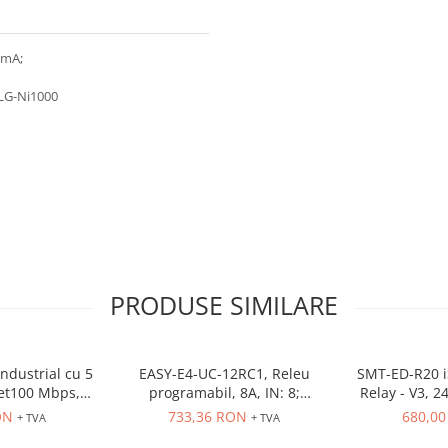
0 mA;
,LG-Ni1000
PRODUSE SIMILARE
ndustrial cu 5
EASY-E4-UC-12RC1, Releu
SMT-ED-R20 iS
net100 Mbps,
programabil, 8A, IN: 8;
Relay - V3, 2
e sina
Int.analogica: 4
4AI 8 Rly out
ON
733,36 RON
680,0
+ TVA
+ TVA
FBD, 15 