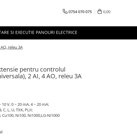
0754 070 075
0,00
TARE SI EXECUTIE PANOURI ELECTRICE
 AO, releu 3A
ensie pentru controlul
iversala), 2 AI, 4 AO, releu 3A
~ 10 V, 0 ~ 20 mA, 4 ~ 20 mA;
, C, L, U, TXK, PLII;
0, Cu100, Ni100, Ni1000,LG-Ni1000
al