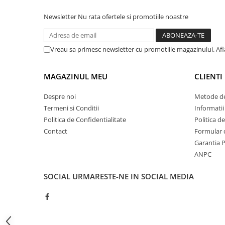
ATEX
Newsletter
Nu rata ofertele si promotiile noastre
Butoane Ex
Lampi EXIT Ex
Vreau sa primesc newsletter cu promotiile magazinului. Af
Bariere optice de protectie
Control si comutatie
MAGAZINUL MEU
CLIENTI
Surse de alimentare
Despre noi
Metode de
MINI-PS
Termeni si Conditii
Informatii
Modul Buffer
Politica de Confidentialitate
Politica d
Module DC-UPC
Contact
Formular 
Module redundanta
Garantia 
QUINT-PS
ANPC
Seria Chrome
Seria CliQ II
SOCIAL
URMARESTE-NE IN SOCIAL MEDIA
Seria Dimensions
Seria DRA
Seria Force-GT