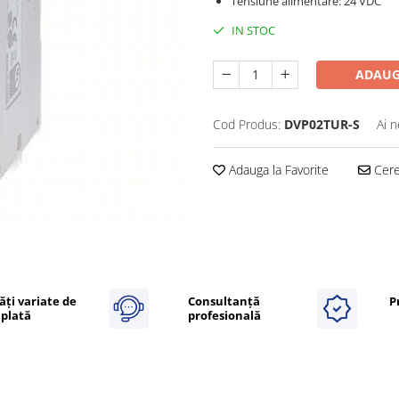
Tensiune alimentare: 24 VDC
IN STOC
ADAUG
Cod Produs:
DVP02TUR-S
Ai n
Adauga la Favorite
Cere 
ăți variate de
Consultanță
P
plată
profesională