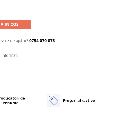
A IN COS
evoie de ajutor?
0754 070 075
informatii
roducători de
Prețuri atractive
renume