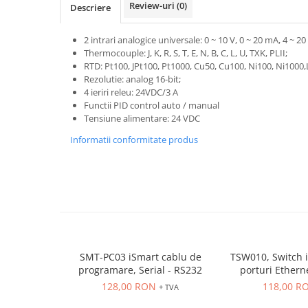
Power meter
Review-uri
(0)
Descriere
Regulatoare de temperatura si
proces
2 intrari analogice universale: 0 ~ 10 V, 0 ~ 20 mA, 4 ~ 2
Thermocouple: J, K, R, S, T, E, N, B, C, L, U, TXK, PLII;
Seria DTK
RTD: Pt100, JPt100, Pt1000, Cu50, Cu100, Ni100, Ni1000
Seria DT3
Rezolutie: analog 16-bit;
4 ieriri releu: 24VDC/3 A
Accesorii
Functii PID control auto / manual
Controler PID avansat - Blue Line
Tensiune alimentare: 24 VDC
Counter Timer Tahometru
Informatii conformitate produs
Dispozitive comunicatie
Senzori industriali
Senzori capacitivi
Senzori de presiune
Senzori distanta
Senzori fotoelectrici
SMT-PC03 iSmart cablu de
TSW010, Switch i
Senzori inductivi
programare, Serial - RS232
porturi Ether
montaj p
128,00 RON
118,00 R
Senzori magnetici-rezistivi
+ TVA
Senzori ultrasonici