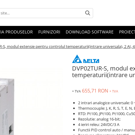
IA PRODUSELOR
FURNIZORI
DOWNLOAD SOFTWARE
PROIEC
S, modul extensie pentru controlul temperaturii(intrare universala), 2 AI, 4
DVP02TUR-S, modul ext
temperaturii(intrare un
655,71 RON
+ TVA
+ TVA
2 intrari analogice universale: 0 
Thermocouple: J, K, R, S, T, E, N, B
RTD: Pt100, JPt100, Pt1000, Cu5
Rezolutie: analog 16-bit;
4 ieriri releu: 24VDC/3 A
Functii PID control auto / manu