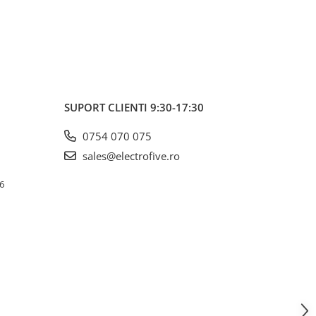
Cntr
SUPORT CLIENTI
9:30-17:30
0754 070 075
sales@electrofive.ro
 6