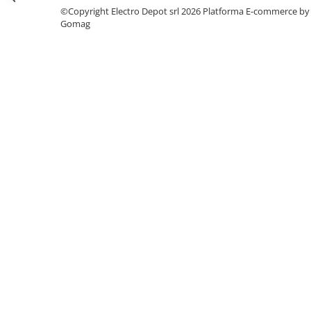
Seria Lyte
©Copyright Electro Depot srl 2026
Platforma E-commerce by
Seria PMT&PMC
Gomag
Seria Sync
STEP-PS
TRIO-PS
TRIO-UPS
UNO-PS
Contactoare
Butoane si accesorii
Lampa multi LED
Intrerupatoare de protectie
pentru motor
Direct-On-Line Starters
Relee termice
Cam Switches
Cleme sir