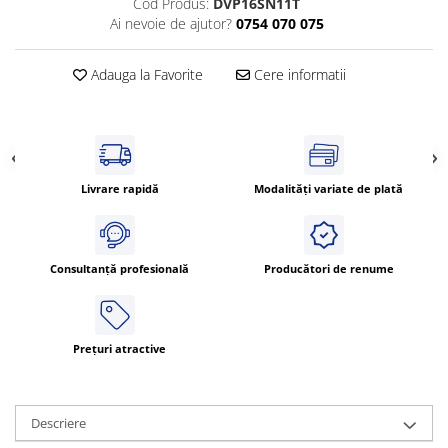
Cod Produs:
DVP16SN11T
Cleme 4mm
Ai nevoie de ajutor?
0754 070 075
Cleme 6mm
Intrerupator general
Adauga la Favorite
Cere informatii
Livrare rapidă
Modalități variate de plată
Consultanță profesională
Producători de renume
Prețuri atractive
Descriere