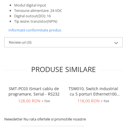
Modul digital input
Tensiune alimentare: 24 VDC
Digital outout(DO): 16
Tip iesire: tranzistor(NPN)
Informatii conformitate produs
Review-uri
(0)
PRODUSE SIMILARE
SMT-PC03 iSmart cablu de
TSW010, Switch industrial
programare, Serial - RS232
cu 5 porturi Ethernet100
Mbps, montaj pe sina
128,00 RON
118,00 RON
+ TVA
+ TVA
Newsletter
Nu rata ofertele si promotiile noastre