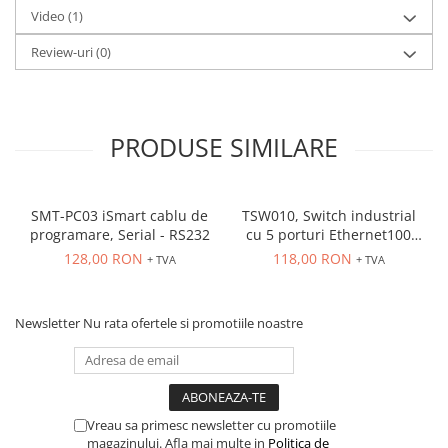
Seria Lyte
Video
(1)
Seria PMT&PMC
Review-uri
(0)
Seria Sync
STEP-PS
TRIO-PS
TRIO-UPS
PRODUSE SIMILARE
UNO-PS
Contactoare
SMT-PC03 iSmart cablu de
TSW010, Switch industrial
Butoane si accesorii
programare, Serial - RS232
cu 5 porturi Ethernet100
Lampa multi LED
Mbps, montaj pe sina
128,00 RON
118,00 RON
+ TVA
+ TVA
Intrerupatoare de protectie
pentru motor
Newsletter
Nu rata ofertele si promotiile noastre
Direct-On-Line Starters
Relee termice
Cam Switches
Cleme sir
Vreau sa primesc newsletter cu promotiile
magazinului. Afla mai multe in
Politica de