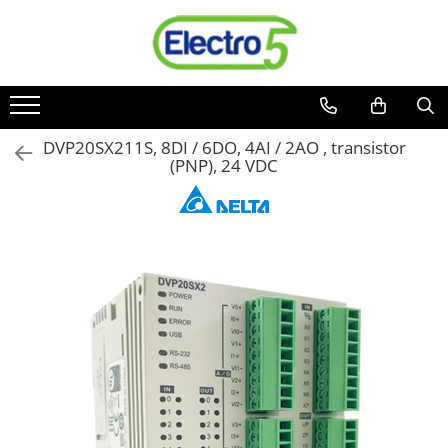
Toate Produsele
Sisteme de automatizare si control
Automate programabile
DVP20SX211S, 8DI / 6DO, 4AI / 2AO , transistor
(PNP), 24 VDC
Seria DVP-Slim PLC-CPU
Seria DVP Motion-CPU
Seria compacta AS
Simatic S7
Mini-automat programabil (Relee
inteligente)
Seria iSMART IMO
Seria EASY EATON
Terminale programabile ( HMI-uri )
Text Panel
Touch Panel / HMI