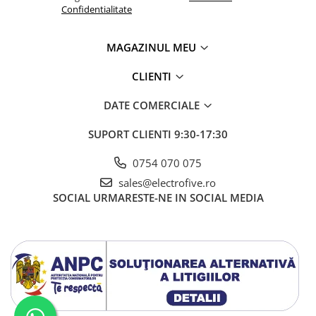
Accesorii cleme
Confidentialitate
Cleme 10mm
Cleme 2.5mm
MAGAZINUL MEU
Cleme 4mm
Cleme 6mm
CLIENTI
Intrerupator general
DATE COMERCIALE
Convertor semnal si adaptor
Cutie distributie
SUPORT CLIENTI
9:30-17:30
Lichidare stoc
0754 070 075
Limitatoare
sales@electrofive.ro
Limitatoare de siguranta
SOCIAL
URMARESTE-NE IN SOCIAL MEDIA
Limitatori tip pedala
Standard Heavy Duty
Protectia circuitului
Dispozitiv de detectare a
defectelor de arc electric AFDD+
Limitator de supratensiuni