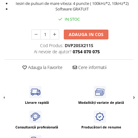
Power meter
Iesiri de pulsuri de mare viteza: 4 puncte ( 100kHz*2, 10kHz*2)
Software GRATUIT
Regulatoare de temperatura si
proces
IN STOC
Seria DTK
Seria DT3
ADAUGA IN COS
Accesorii
Cod Produs:
DVP20SX211S
Controler PID avansat - Blue Line
Ai nevoie de ajutor?
0754 070 075
Counter Timer Tahometru
Adauga la Favorite
Cere informatii
Dispozitive comunicatie
Senzori industriali
Senzori capacitivi
Senzori de presiune
Livrare rapidă
Modalități variate de plată
Senzori distanta
Senzori fotoelectrici
Senzori inductivi
Consultanță profesională
Producători de renume
Senzori magnetici-rezistivi
Senzori ultrasonici