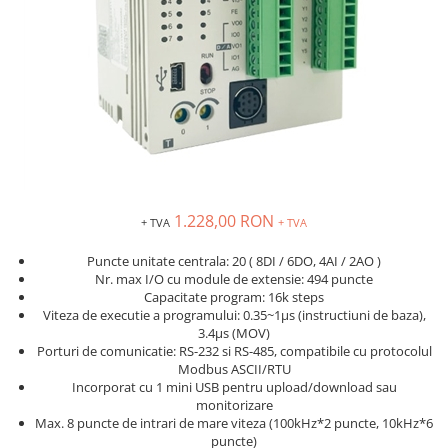
Inregistratoare
Solutii industriale Ethernet
Router si switch-uri industriale
Afisoare digitale
Actionari electrice si de miscare
Convertizoare de frecventa
Delta Electronics
Fuji Electric
1.228,00 RON
+ TVA
+ TVA
Schneider Electric
Rezistente franare
Puncte unitate centrala: 20 ( 8DI / 6DO, 4AI / 2AO )
Nr. max I/O cu module de extensie: 494 puncte
Accesorii generale
Capacitate program: 16k steps
Sisteme servo ( Servo-Drivere si
Viteza de executie a programului: 0.35~1µs (instructiuni de baza),
Servo-Motoare )
3.4µs (MOV)
Porturi de comunicatie: RS-232 si RS-485, compatibile cu protocolul
Soft Startere
Modbus ASCII/RTU
Incorporat cu 1 mini USB pentru upload/download sau
Comunicare Si Masurare
monitorizare
Encodere
Max. 8 puncte de intrari de mare viteza (100kHz*2 puncte, 10kHz*6
puncte)