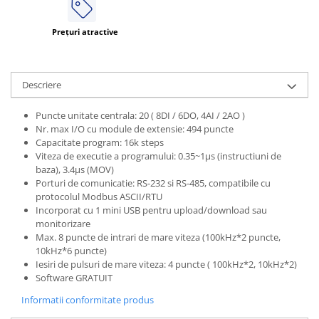
ATEX
Prețuri atractive
Butoane Ex
Lampi EXIT Ex
Bariere optice de protectie
Descriere
Control si comutatie
Surse de alimentare
Puncte unitate centrala: 20 ( 8DI / 6DO, 4AI / 2AO )
Nr. max I/O cu module de extensie: 494 puncte
MINI-PS
Capacitate program: 16k steps
Modul Buffer
Viteza de executie a programului: 0.35~1µs (instructiuni de
baza), 3.4µs (MOV)
Module DC-UPC
Porturi de comunicatie: RS-232 si RS-485, compatibile cu
Module redundanta
protocolul Modbus ASCII/RTU
Incorporat cu 1 mini USB pentru upload/download sau
QUINT-PS
monitorizare
Seria Chrome
Max. 8 puncte de intrari de mare viteza (100kHz*2 puncte,
Seria CliQ II
10kHz*6 puncte)
Iesiri de pulsuri de mare viteza: 4 puncte ( 100kHz*2, 10kHz*2)
Seria Dimensions
Software GRATUIT
Seria DRA
Informatii conformitate produs
Seria Force-GT