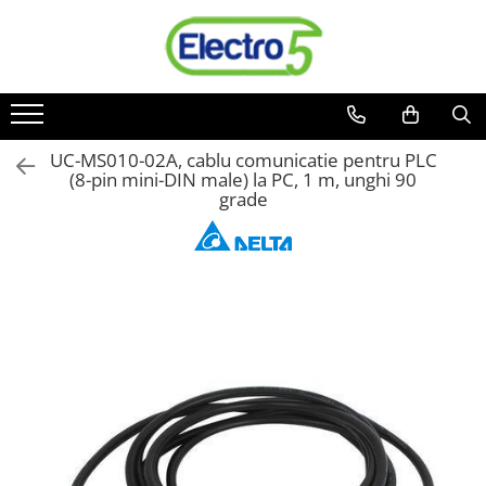
Toate Produsele
Sisteme de automatizare si control
Automate programabile
UC-MS010-02A, cablu comunicatie pentru PLC
(8-pin mini-DIN male) la PC, 1 m, unghi 90
Seria DVP-Slim PLC-CPU
grade
Seria DVP Motion-CPU
Seria compacta AS
Simatic S7
Mini-automat programabil (Relee
inteligente)
Seria iSMART IMO
Seria EASY EATON
Terminale programabile ( HMI-uri )
Text Panel
Touch Panel / HMI