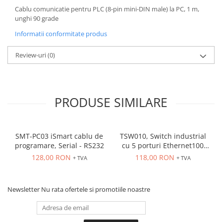
Cablu comunicatie pentru PLC (8-pin mini-DIN male) la PC, 1 m,
ATEX
unghi 90 grade
Butoane Ex
Informatii conformitate produs
Lampi EXIT Ex
Bariere optice de protectie
Review-uri
(0)
Control si comutatie
Surse de alimentare
MINI-PS
PRODUSE SIMILARE
Modul Buffer
Module DC-UPC
Module redundanta
SMT-PC03 iSmart cablu de
TSW010, Switch industrial
programare, Serial - RS232
cu 5 porturi Ethernet100
QUINT-PS
Mbps, montaj pe sina
128,00 RON
118,00 RON
+ TVA
+ TVA
Seria Chrome
Seria CliQ II
Seria Dimensions
Newsletter
Nu rata ofertele si promotiile noastre
Seria DRA
Seria Force-GT