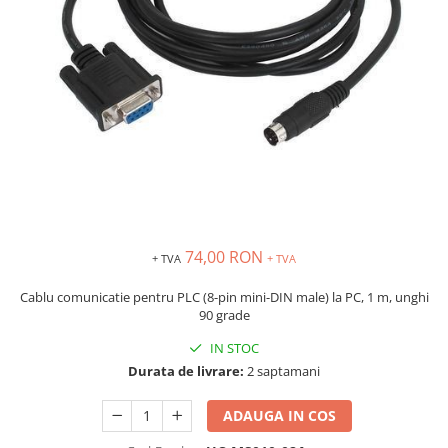
Inregistratoare
Solutii industriale Ethernet
Router si switch-uri industriale
Afisoare digitale
Actionari electrice si de miscare
Convertizoare de frecventa
Delta Electronics
Fuji Electric
Schneider Electric
74,00 RON
Rezistente franare
+ TVA
+ TVA
Accesorii generale
Cablu comunicatie pentru PLC (8-pin mini-DIN male) la PC, 1 m, unghi
Sisteme servo ( Servo-Drivere si
90 grade
Servo-Motoare )
IN STOC
Soft Startere
Durata de livrare:
2 saptamani
Comunicare Si Masurare
ADAUGA IN COS
Encodere