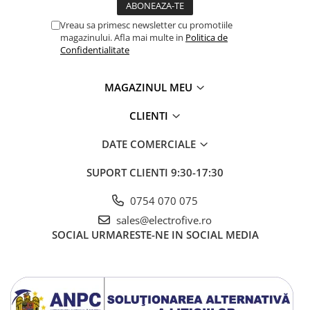
Seria Lyte
Seria PMT&PMC
Vreau sa primesc newsletter cu promotiile
magazinului. Afla mai multe in
Politica de
Seria Sync
Confidentialitate
STEP-PS
TRIO-PS
MAGAZINUL MEU
TRIO-UPS
UNO-PS
CLIENTI
Contactoare
DATE COMERCIALE
Butoane si accesorii
Lampa multi LED
SUPORT CLIENTI
9:30-17:30
Intrerupatoare de protectie
0754 070 075
pentru motor
sales@electrofive.ro
Direct-On-Line Starters
SOCIAL
URMARESTE-NE IN SOCIAL MEDIA
Relee termice
Cam Switches
Cleme sir