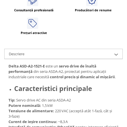
Consultanță profesională
Producători de renume
Prețuri atractive
Descriere
Delta ASD‑A2‑1521‑E
este un
servo drive de înaltă
performanță
din seria ASDA‑A2, proiectat pentru aplicații
industriale care necesită
control precis și dinamic al mișcării
.
Caracteristici principale
Tip:
Servo drive AC din seria ASDA‑A2
Putere nominală:
1,5 kW
Tensiune de alimentare:
220 VAC (acceptă atât 1‑fază, cât și
3‑faze)
Curent de ieșire continuu:
~8,3 A
Interfață de comunicație:
EtherCAT
pentru integrare eficientă