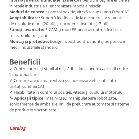
în rețele industriale și sincronizare rapidă a mișcării
Moduri de control:
Control poziție, viteză și cuplu prin EtherCAT
Adaptabilitate:
Suportă feedback de la encodere incrementale
de rezoluție mare (20‑bit) și encodere absolute (17‑bit)
Funcții avansate:
E‑CAM și mod PR pentru control flexibil al
traiectoriilor mișcării
Montaj și protecție:
Design robust pentru montaj pe panou în
medii industriale standard
Beneficii
✔ Control precis și stabil al mișcării — ideal pentru aplicații critice
în automatizare
✔ Comunicare de mare viteză și sincronizare eficientă între
unități cu EtherCAT
✔ Flexibilitate în controlul poziției, vitezei și cuplului motorului
🔧
Aplicații tipice:
mașini CNC, manipulatoare robotizate,
echipamente de ambalare, linii de prelucrare automate și sisteme
de producție sincronizate.
Catalog