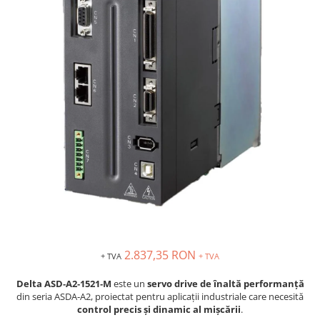
Solutii industriale Ethernet
Senzori distanta
STEP-PS
Router si switch-uri industriale
Senzori fotoelectrici
TRIO-PS
Afisoare digitale
Senzori inductivi
TRIO-UPS
Senzori magnetici-rezistivi
UNO-PS
Senzori ultrasonici
Contactoare
Butoane si accesorii
Lampa multi LED
Intrerupatoare de protectie
pentru motor
Direct-On-Line Starters
Relee termice
Cam Switches
Cleme sir
2.837,35 RON
+ TVA
+ TVA
Accesorii cleme
Delta ASD‑A2‑1521‑M
este un
servo drive de înaltă performanță
Cleme 10mm
din seria ASDA‑A2, proiectat pentru aplicații industriale care necesită
control precis și dinamic al mișcării
.
Cleme 2.5mm