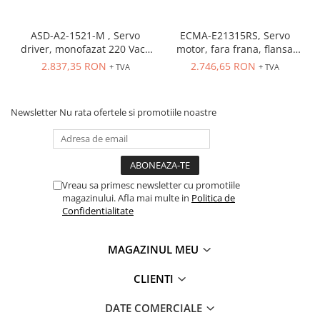
ASD-A2-1521-M , Servo
ECMA-E21315RS, Servo
driver, monofazat 220 Vac ,
motor, fara frana, flansa
Pr = 1.5 kW, interfata
130 mm, encoder
2.837,35 RON
2.746,65 RON
+ TVA
+ TVA
CANOpen
incremental, arbore 22 mm,
rezolutie encoder 17-bit
Newsletter
Nu rata ofertele si promotiile noastre
Vreau sa primesc newsletter cu promotiile
magazinului. Afla mai multe in
Politica de
Confidentialitate
MAGAZINUL MEU
CLIENTI
DATE COMERCIALE