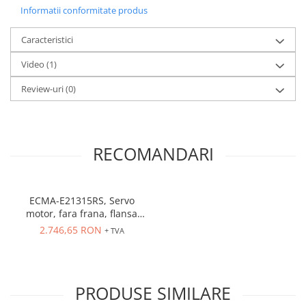
Informatii conformitate produs
Caracteristici
Video
(1)
Review-uri
(0)
RECOMANDARI
ECMA-E21315RS, Servo
motor, fara frana, flansa
130 mm, encoder
2.746,65 RON
+ TVA
incremental, arbore 22 mm,
rezolutie encoder 17-bit
PRODUSE SIMILARE