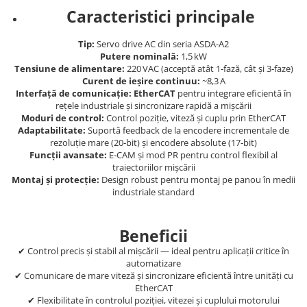
Cleme 4mm
Caracteristici principale
Cleme 6mm
Tip:
Servo drive AC din seria ASDA‑A2
Intrerupator general
Putere nominală:
1,5 kW
Tensiune de alimentare:
220 VAC (acceptă atât 1‑fază, cât și 3‑faze)
Curent de ieșire continuu:
~8,3 A
Interfață de comunicație:
EtherCAT
pentru integrare eficientă în
rețele industriale și sincronizare rapidă a mișcării
Moduri de control:
Control poziție, viteză și cuplu prin EtherCAT
Adaptabilitate:
Suportă feedback de la encodere incrementale de
rezoluție mare (20‑bit) și encodere absolute (17‑bit)
Funcții avansate:
E‑CAM și mod PR pentru control flexibil al
traiectoriilor mișcării
Montaj și protecție:
Design robust pentru montaj pe panou în medii
industriale standard
Beneficii
✔ Control precis și stabil al mișcării — ideal pentru aplicații critice în
automatizare
✔ Comunicare de mare viteză și sincronizare eficientă între unități cu
EtherCAT
✔ Flexibilitate în controlul poziției, vitezei și cuplului motorului