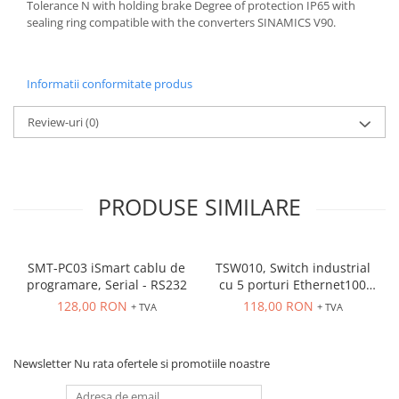
Tolerance N with holding brake Degree of protection IP65 with
sealing ring compatible with the converters SINAMICS V90.
Informatii conformitate produs
Review-uri
(0)
PRODUSE SIMILARE
SMT-PC03 iSmart cablu de
TSW010, Switch industrial
programare, Serial - RS232
cu 5 porturi Ethernet100
Mbps, montaj pe sina
128,00 RON
118,00 RON
+ TVA
+ TVA
Newsletter
Nu rata ofertele si promotiile noastre