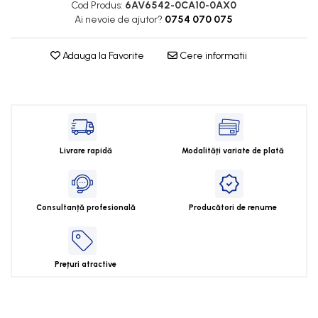
Cleme 2.5mm
Cod Produs:
6AV6542-0CA10-0AX0
Ai nevoie de ajutor?
0754 070 075
Cleme 4mm
Cleme 6mm
Adauga la Favorite
Cere informatii
Intrerupator general
Livrare rapidă
Modalități variate de plată
Consultanță profesională
Producători de renume
Prețuri atractive