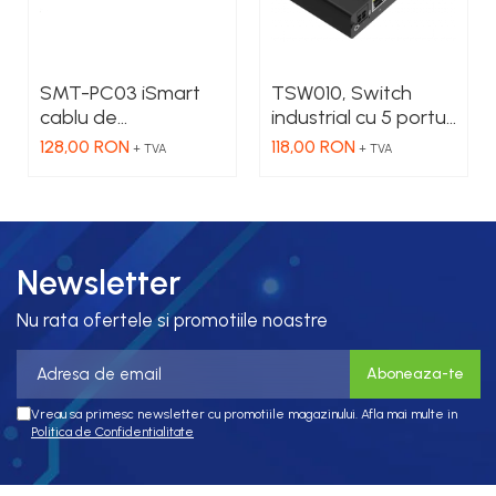
SMT-PC03 iSmart
TSW010, Switch
cablu de
industrial cu 5 porturi
programare, Serial -
Ethernet100 Mbps,
128,00 RON
118,00 RON
+ TVA
+ TVA
RS232
montaj pe sina
Newsletter
Nu rata ofertele si promotiile noastre
Vreau sa primesc newsletter cu promotiile magazinului. Afla mai multe in
Politica de Confidentialitate