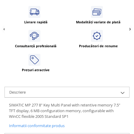
Power meter
Regulatoare de temperatura si
proces
Livrare rapidă
Modalități variate de plată
Seria DTK
Seria DT3
Accesorii
Consultanță profesională
Producători de renume
Controler PID avansat - Blue Line
Counter Timer Tahometru
Dispozitive comunicatie
Prețuri atractive
Senzori industriali
Senzori capacitivi
Descriere
Senzori de presiune
Senzori distanta
SIMATIC MP 277 8" Key Multi Panel with retentive memory 7.5"
Senzori fotoelectrici
TFT display, 6 MB configuration memory, configurable with
WinCC flexible 2005 Standard SP1
Senzori inductivi
Senzori magnetici-rezistivi
Informatii conformitate produs
Senzori ultrasonici