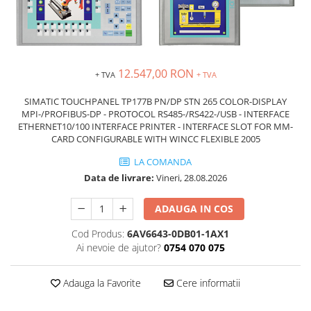
Inregistratoare
Solutii industriale Ethernet
Router si switch-uri industriale
Afisoare digitale
12.547,00 RON
+ TVA
+ TVA
Actionari electrice si de miscare
SIMATIC TOUCHPANEL TP177B PN/DP STN 265 COLOR-DISPLAY
Convertizoare de frecventa
MPI-/PROFIBUS-DP - PROTOCOL RS485-/RS422-/USB - INTERFACE
Delta Electronics
ETHERNET10/100 INTERFACE PRINTER - INTERFACE SLOT FOR MM-
CARD CONFIGURABLE WITH WINCC FLEXIBLE 2005
Fuji Electric
LA COMANDA
Schneider Electric
Data de livrare:
Vineri, 28.08.2026
Rezistente franare
Accesorii generale
ADAUGA IN COS
Sisteme servo ( Servo-Drivere si
Servo-Motoare )
Cod Produs:
6AV6643-0DB01-1AX1
Ai nevoie de ajutor?
0754 070 075
Soft Startere
Comunicare Si Masurare
Adauga la Favorite
Cere informatii
Encodere