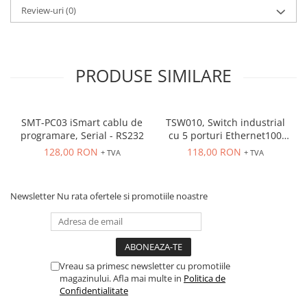
Review-uri
(0)
ATEX
Butoane Ex
Lampi EXIT Ex
PRODUSE SIMILARE
Bariere optice de protectie
Control si comutatie
Surse de alimentare
SMT-PC03 iSmart cablu de
TSW010, Switch industrial
MINI-PS
programare, Serial - RS232
cu 5 porturi Ethernet100
Mbps, montaj pe sina
Modul Buffer
128,00 RON
118,00 RON
+ TVA
+ TVA
Module DC-UPC
Module redundanta
Newsletter
Nu rata ofertele si promotiile noastre
QUINT-PS
Seria Chrome
Seria CliQ II
Seria Dimensions
Vreau sa primesc newsletter cu promotiile
Seria DRA
magazinului. Afla mai multe in
Politica de
Confidentialitate
Seria Force-GT