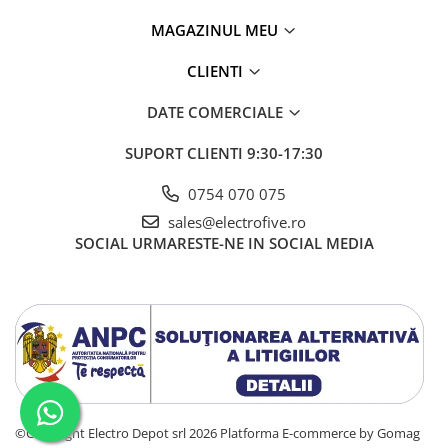
Seria Lyte
MAGAZINUL MEU
Seria PMT&PMC
Seria Sync
CLIENTI
STEP-PS
TRIO-PS
DATE COMERCIALE
TRIO-UPS
SUPORT CLIENTI
9:30-17:30
UNO-PS
Contactoare
0754 070 075
Butoane si accesorii
sales@electrofive.ro
SOCIAL
URMARESTE-NE IN SOCIAL MEDIA
Lampa multi LED
Intrerupatoare de protectie
pentru motor
Direct-On-Line Starters
Relee termice
Cam Switches
Cleme sir
©Copyright Electro Depot srl 2026
Platforma E-commerce by Gomag