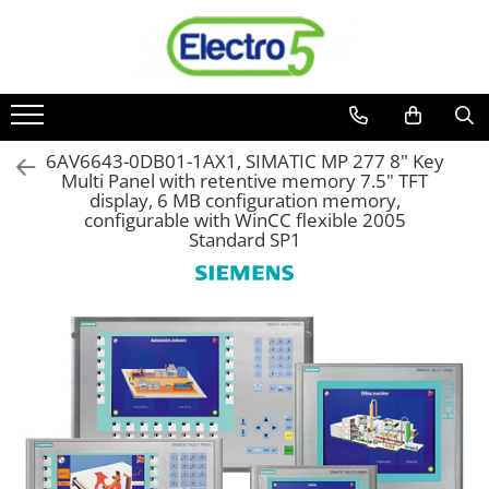
Toate Produsele
Sisteme de automatizare si control
Automate programabile
6AV6643-0DB01-1AX1, SIMATIC MP 277 8" Key
Multi Panel with retentive memory 7.5" TFT
Seria DVP-Slim PLC-CPU
display, 6 MB configuration memory,
Seria DVP Motion-CPU
configurable with WinCC flexible 2005
Seria compacta AS
Standard SP1
Simatic S7
Mini-automat programabil (Relee
inteligente)
Seria iSMART IMO
Seria EASY EATON
Terminale programabile ( HMI-uri )
Text Panel
Touch Panel / HMI