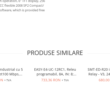
 operation, 6" TFT display, 256
nCC flexible 2008 SP2 Compact/
oftware, which is provided free
PRODUSE SIMILARE
ndustrial cu 5
EASY-E4-UC-12RC1, Releu
SMT-ED-R20 iS
net100 Mbps,
programabil, 8A, IN: 8;
Relay - V3, 2
e sina
Int.analogica: 4
4AI 8 Rly out
ON
733,36 RON
680,0
+ TVA
+ TVA
FBD, 15 