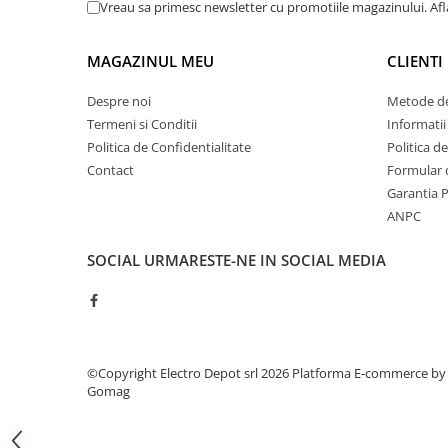
Vreau sa primesc newsletter cu promotiile magazinului. Af
ATEX
Butoane Ex
MAGAZINUL MEU
CLIENTI
Lampi EXIT Ex
Despre noi
Metode de
Bariere optice de protectie
Termeni si Conditii
Informatii
Control si comutatie
Politica de Confidentialitate
Politica d
Surse de alimentare
Contact
Formular 
MINI-PS
Garantia 
ANPC
Modul Buffer
Module DC-UPC
SOCIAL
URMARESTE-NE IN SOCIAL MEDIA
Module redundanta
QUINT-PS
Seria Chrome
Seria CliQ II
©Copyright Electro Depot srl 2026
Platforma E-commerce by
Seria Dimensions
Gomag
Seria DRA
Seria Force-GT