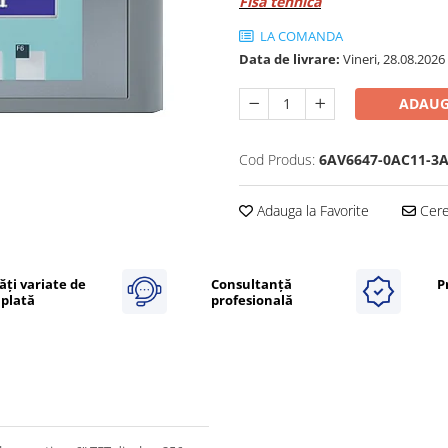
Fisa tehnica
LA COMANDA
Data de livrare:
Vineri, 28.08.2026
ADAUG
Cod Produs:
6AV6647-0AC11-3
Adauga la Favorite
Cere 
ăți variate de
Consultanță
P
plată
profesională