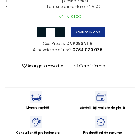
Tip iesire: releu
Encodere
Tensiune alimentare: 24 VDC
Power meter
IN STOC
Regulatoare de temperatura si
proces
ADAUGA IN COS
Seria DTK
Cod Produs:
DVP08SN11R
Ai nevoie de ajutor?
0754 070 075
Seria DT3
Accesorii
Adauga la Favorite
Cere informatii
Controler PID avansat - Blue
Line
Counter Timer Tahometru
Dispozitive comunicatie
Senzori industriali
Livrare rapidă
Modalități variate de plată
Senzori capacitivi
Senzori de presiune
Senzori distanta
Consultanță profesională
Producători de renume
Senzori fotoelectrici