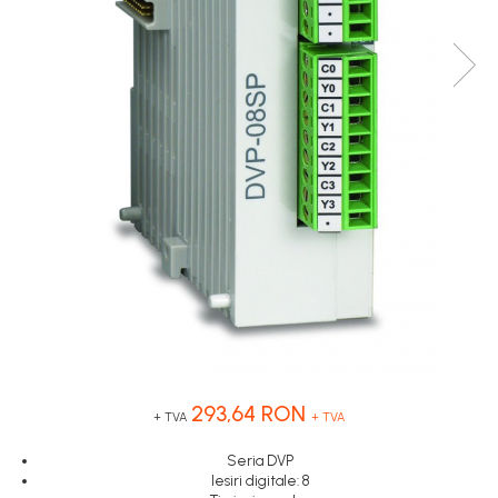
Touch Panel / HMI
Inregistratoare
Solutii industriale Ethernet
Router si switch-uri industriale
Afisoare digitale
Actionari electrice si de miscare
Convertizoare de frecventa
Delta Electronics
Fuji Electric
Schneider Electric
Rezistente franare
Accesorii generale
Sisteme servo ( Servo-Drivere si
293,64 RON
Servo-Motoare )
+ TVA
+ TVA
Soft Startere
Seria DVP
Iesiri digitale: 8
Comunicare Si Masurare