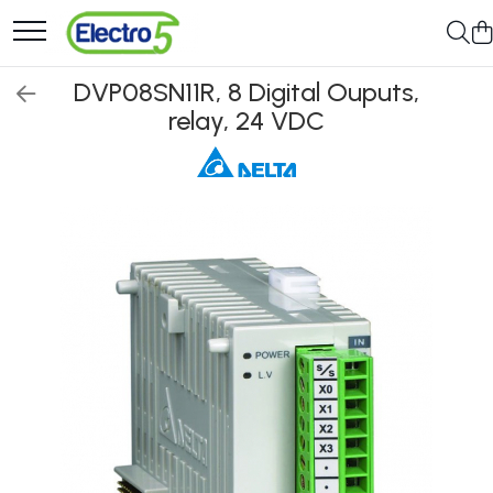
Toate Produsele
DVP08SN11R, 8 Digital Ouputs,
relay, 24 VDC
Sisteme de automatizare si control
Automate programabile
Seria DVP-Slim PLC-CPU
Seria DVP Motion-CPU
Seria compacta AS
Simatic S7
Mini-automat programabil
(Relee inteligente)
Seria iSMART IMO
Seria EASY EATON
Terminale programabile ( HMI-
uri )
Text Panel