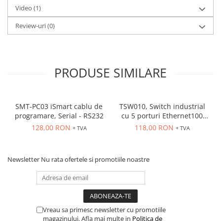
Video
(1)
Review-uri
(0)
PRODUSE SIMILARE
SMT-PC03 iSmart cablu de
TSW010, Switch industrial
programare, Serial - RS232
cu 5 porturi Ethernet100
Mbps, montaj pe sina
128,00 RON
118,00 RON
+ TVA
+ TVA
Newsletter
Nu rata ofertele si promotiile noastre
Vreau sa primesc newsletter cu promotiile
magazinului. Afla mai multe in
Politica de