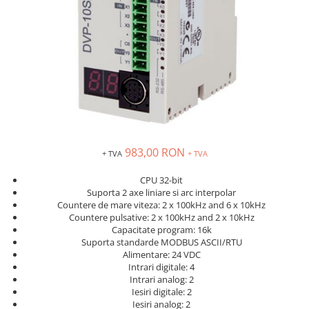
Solutii industriale Ethernet
Senzori distanta
STEP-PS
Router si switch-uri industriale
Senzori fotoelectrici
TRIO-PS
Afisoare digitale
Senzori inductivi
TRIO-UPS
Senzori magnetici-rezistivi
UNO-PS
Senzori ultrasonici
Contactoare
Butoane si accesorii
Lampa multi LED
Intrerupatoare de protectie
983,00 RON
+ TVA
+ TVA
pentru motor
CPU 32-bit
Direct-On-Line Starters
Suporta 2 axe liniare si arc interpolar
Relee termice
Countere de mare viteza: 2 x 100kHz and 6 x 10kHz
Countere pulsative: 2 x 100kHz and 2 x 10kHz
Cam Switches
Capacitate program: 16k
Suporta standarde MODBUS ASCII/RTU
Cleme sir
Alimentare: 24 VDC
Accesorii cleme
Intrari digitale: 4
Intrari analog: 2
Cleme 10mm
Iesiri digitale: 2
Cleme 2.5mm
Iesiri analog: 2