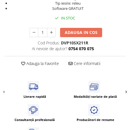
Tip iesire: releu
Cleme 4mm
Software GRATUIT
Cleme 6mm
IN STOC
Intrerupator general
ADAUGA IN COS
Cod Produs:
DVP10SX211R
Ai nevoie de ajutor?
0754 070 075
Adauga la Favorite
Cere informatii
Livrare rapidă
Modalități variate de plată
Consultanță profesională
Producători de renume