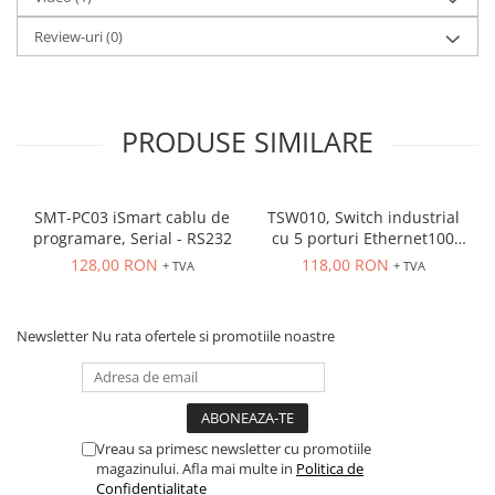
Review-uri
(0)
PRODUSE SIMILARE
SMT-PC03 iSmart cablu de
TSW010, Switch industrial
programare, Serial - RS232
cu 5 porturi Ethernet100
Mbps, montaj pe sina
128,00 RON
118,00 RON
+ TVA
+ TVA
Newsletter
Nu rata ofertele si promotiile noastre
Vreau sa primesc newsletter cu promotiile
magazinului. Afla mai multe in
Politica de
Confidentialitate