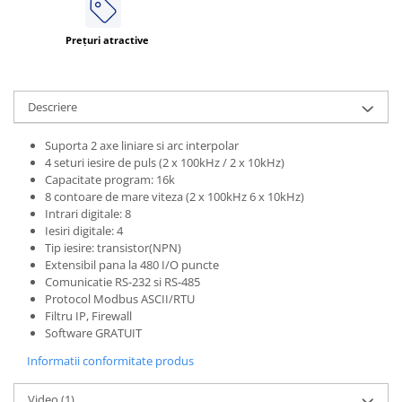
Prețuri atractive
Descriere
Suporta 2 axe liniare si arc interpolar
4 seturi iesire de puls (2 x 100kHz / 2 x 10kHz)
Capacitate program: 16k
8 contoare de mare viteza (2 x 100kHz 6 x 10kHz)
Intrari digitale: 8
Iesiri digitale: 4
Tip iesire: transistor(NPN)
Extensibil pana la 480 I/O puncte
Comunicatie RS-232 si RS-485
Protocol Modbus ASCII/RTU
Filtru IP, Firewall
Software GRATUIT
Informatii conformitate produs
Video
(1)