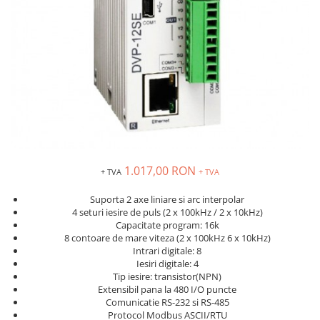
Solutii industriale Ethernet
Senzori distanta
STEP-PS
Router si switch-uri industriale
Senzori fotoelectrici
TRIO-PS
Afisoare digitale
Senzori inductivi
TRIO-UPS
Senzori magnetici-rezistivi
UNO-PS
Senzori ultrasonici
Contactoare
Butoane si accesorii
Lampa multi LED
Intrerupatoare de protectie
pentru motor
1.017,00 RON
+ TVA
+ TVA
Direct-On-Line Starters
Suporta 2 axe liniare si arc interpolar
Relee termice
4 seturi iesire de puls (2 x 100kHz / 2 x 10kHz)
Capacitate program: 16k
Cam Switches
8 contoare de mare viteza (2 x 100kHz 6 x 10kHz)
Intrari digitale: 8
Cleme sir
Iesiri digitale: 4
Accesorii cleme
Tip iesire: transistor(NPN)
Extensibil pana la 480 I/O puncte
Cleme 10mm
Comunicatie RS-232 si RS-485
Cleme 2.5mm
Protocol Modbus ASCII/RTU