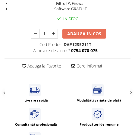
Filtru IP, Firewall
Cleme 4mm
Software GRATUIT
Cleme 6mm
IN STOC
Intrerupator general
ADAUGA IN COS
Cod Produs:
DVP12SE211T
Ai nevoie de ajutor?
0754 070 075
Adauga la Favorite
Cere informatii
Livrare rapidă
Modalități variate de plată
Consultanță profesională
Producători de renume