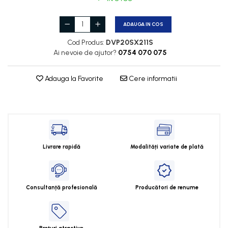
Cleme 2.5mm
Cleme 4mm
ADAUGA IN COS
Cleme 6mm
Cod Produs:
DVP20SX211S
Intrerupator general
Ai nevoie de ajutor?
0754 070 075
Adauga la Favorite
Cere informatii
Livrare rapidă
Modalități variate de plată
Consultanță profesională
Producători de renume