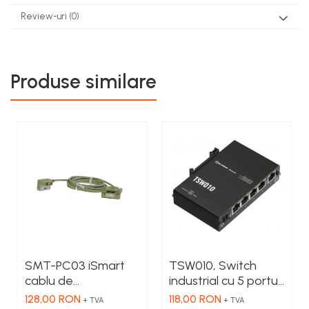
Review-uri
(0)
Produse similare
SMT-PC03 iSmart
TSW010, Switch
cablu de
industrial cu 5 porturi
programare, Serial -
Ethernet100 Mbps,
128,00 RON
118,00 RON
+ TVA
+ TVA