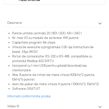
Prețuri atractive
Descriere
Puncte unitate centrala: 20 ( 8DI / 6DO, 4AI / 2AO )
Nr. max I/O cu module de extensie: 494 puncte
Capacitate program: 16k steps
Viteza de executie a programului: 0.35~1µs (instructiuni de
baza), 3.4µs (MOV)
Porturi de comunicatie: RS-232 si RS-485, compatibile cu
protocolul Modbus ASCII/RTU
Incorporat cu 1 mini USB pentru upload/download sau
monitorizare
Max. 8 puncte de intrari de mare viteza (100kHz*2 puncte,
10kHz*6 puncte)
Iesiri de pulsuri de mare viteza: 4 puncte ( 100kHz*2, 10kHz*2)
Software GRATUIT
Informatii conformitate produs
Video
(1)