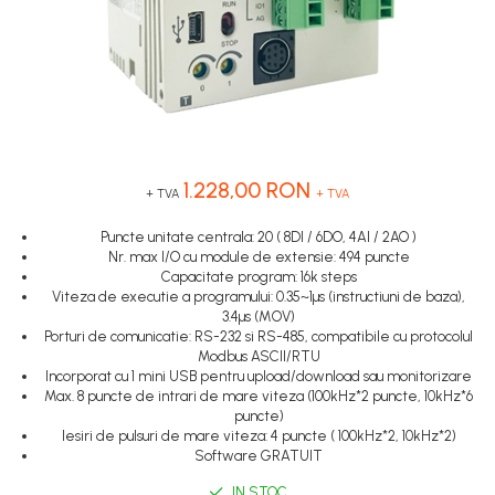
Inregistratoare
Senzori capacitivi
STEP-PS
Senzori de presiune
Solutii industriale Ethernet
TRIO-PS
Senzori distanta
Router si switch-uri industriale
TRIO-UPS
Senzori fotoelectrici
Afisoare digitale
UNO-PS
Senzori inductivi
Contactoare
Senzori magnetici-rezistivi
Butoane si accesorii
Senzori ultrasonici
1.228,00 RON
+ TVA
+ TVA
Lampa multi LED
Puncte unitate centrala: 20 ( 8DI / 6DO, 4AI / 2AO )
Intrerupatoare de protectie
Nr. max I/O cu module de extensie: 494 puncte
pentru motor
Capacitate program: 16k steps
Viteza de executie a programului: 0.35~1µs (instructiuni de baza),
Direct-On-Line Starters
3.4µs (MOV)
Porturi de comunicatie: RS-232 si RS-485, compatibile cu protocolul
Relee termice
Modbus ASCII/RTU
Cam Switches
Incorporat cu 1 mini USB pentru upload/download sau monitorizare
Max. 8 puncte de intrari de mare viteza (100kHz*2 puncte, 10kHz*6
Cleme sir
puncte)
Iesiri de pulsuri de mare viteza: 4 puncte ( 100kHz*2, 10kHz*2)
Accesorii cleme
Software GRATUIT
Cleme 10mm
IN STOC