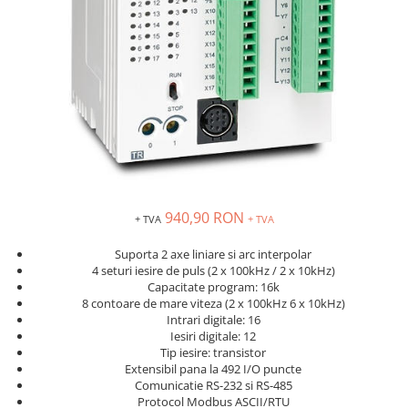
Solutii industriale Ethernet
Senzori distanta
STEP-PS
Router si switch-uri industriale
Senzori fotoelectrici
TRIO-PS
Afisoare digitale
Senzori inductivi
TRIO-UPS
Senzori magnetici-rezistivi
UNO-PS
Senzori ultrasonici
Contactoare
Butoane si accesorii
Lampa multi LED
Intrerupatoare de protectie
pentru motor
940,90 RON
+ TVA
+ TVA
Direct-On-Line Starters
Suporta 2 axe liniare si arc interpolar
Relee termice
4 seturi iesire de puls (2 x 100kHz / 2 x 10kHz)
Capacitate program: 16k
Cam Switches
8 contoare de mare viteza (2 x 100kHz 6 x 10kHz)
Intrari digitale: 16
Cleme sir
Iesiri digitale: 12
Accesorii cleme
Tip iesire: transistor
Extensibil pana la 492 I/O puncte
Cleme 10mm
Comunicatie RS-232 si RS-485
Cleme 2.5mm
Protocol Modbus ASCII/RTU