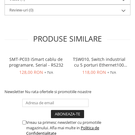
Review-uri
(0)
PRODUSE SIMILARE
SMT-PC03 iSmart cablu de
TSW010, Switch industrial
programare, Serial - RS232
cu 5 porturi Ethernet100
Mbps, montaj pe sina
128,00 RON
118,00 RON
+ TVA
+ TVA
Newsletter
Nu rata ofertele si promotiile noastre
Vreau sa primesc newsletter cu promotiile
magazinului. Afla mai multe in
Politica de
Confidentialitate