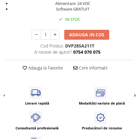
Alimentare: 24 VDC
Cleme 4mm
Software GRATUIT
Cleme 6mm
IN STOC
Intrerupator general
ADAUGA IN COS
Cod Produs:
DVP28SA211T
Ai nevoie de ajutor?
0754 070 075
Adauga la Favorite
Cere informatii
Livrare rapidă
Modalități variate de plată
Consultanță profesională
Producători de renume