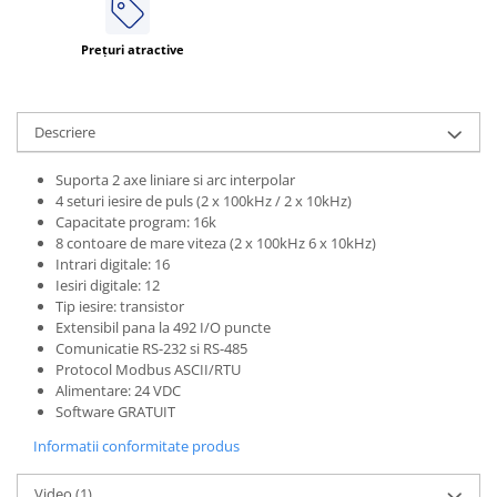
Prețuri atractive
Descriere
Suporta 2 axe liniare si arc interpolar
4 seturi iesire de puls (2 x 100kHz / 2 x 10kHz)
Capacitate program: 16k
8 contoare de mare viteza (2 x 100kHz 6 x 10kHz)
Intrari digitale: 16
Iesiri digitale: 12
Tip iesire: transistor
Extensibil pana la 492 I/O puncte
Comunicatie RS-232 si RS-485
Protocol Modbus ASCII/RTU
Alimentare: 24 VDC
Software GRATUIT
Informatii conformitate produs
Video
(1)