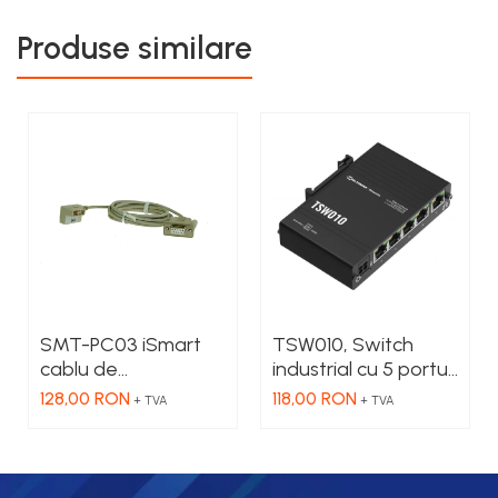
Produse similare
SMT-PC03 iSmart
TSW010, Switch
cablu de
industrial cu 5 porturi
programare, Serial -
Ethernet100 Mbps,
128,00 RON
118,00 RON
+ TVA
+ TVA
RS232
montaj pe sina