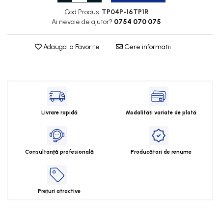
Cleme 2.5mm
Cod Produs:
TP04P-16TP1R
Cleme 4mm
Ai nevoie de ajutor?
0754 070 075
Cleme 6mm
Intrerupator general
Adauga la Favorite
Cere informatii
Livrare rapidă
Modalități variate de plată
Consultanță profesională
Producători de renume
Prețuri atractive