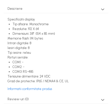
Descriere
Specificatii display
Tip afisare: Monochrome
Rezolutie: 192 X 64
Dimensiuni: 3.8" (154 x 85 mm)
Memorie flash: 1M bytes
Intrari digitale: 8
Iesiri digitale: 8
Tip iesire: releu
Porturi seriale:
COM1: -
COM2: -
COM3: RS-485
Tensiune alimentare: 24 VDC
Grad de protectie: IP65 / NEMA4 & CE, UL
Informatii conformitate produs
Review-uri
(0)