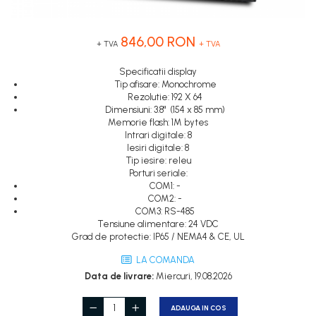
Inregistratoare
Senzori capacitivi
STEP-PS
Senzori de presiune
Solutii industriale Ethernet
TRIO-PS
Senzori distanta
846,00 RON
+ TVA
+ TVA
Router si switch-uri industriale
TRIO-UPS
Senzori fotoelectrici
Afisoare digitale
UNO-PS
Specificatii display
Senzori inductivi
Tip afisare: Monochrome
Contactoare
Senzori magnetici-rezistivi
Rezolutie: 192 X 64
Dimensiuni: 3.8" (154 x 85 mm)
Butoane si accesorii
Senzori ultrasonici
Memorie flash: 1M bytes
Lampa multi LED
Intrari digitale: 8
Iesiri digitale: 8
Intrerupatoare de protectie
Tip iesire: releu
pentru motor
Porturi seriale:
COM1: -
Direct-On-Line Starters
COM2: -
COM3: RS-485
Relee termice
Tensiune alimentare: 24 VDC
Grad de protectie: IP65 / NEMA4 & CE, UL
Cam Switches
LA COMANDA
Cleme sir
Data de livrare:
Miercuri, 19.08.2026
Accesorii cleme
Cleme 10mm
ADAUGA IN COS