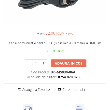
Solutii industriale Ethernet
Senzori distanta
STEP-PS
Router si switch-uri industriale
Senzori fotoelectrici
TRIO-PS
Afisoare digitale
Senzori inductivi
TRIO-UPS
Senzori magnetici-rezistivi
UNO-PS
Senzori ultrasonici
Contactoare
82,00 RON
+ TVA
+ TVA
Butoane si accesorii
Cablu comunicatie pentru PLC (8-pin mini-DIN male) la HMI, 3m
Lampa multi LED
IN STOC
Intrerupatoare de protectie
pentru motor
ADAUGA IN COS
Direct-On-Line Starters
Cod Produs:
UC-MS030-06A
Relee termice
Ai nevoie de ajutor?
0754 070 075
Cam Switches
Cleme sir
Adauga la Favorite
Cere informatii
Accesorii cleme
Cleme 10mm
Cleme 2.5mm