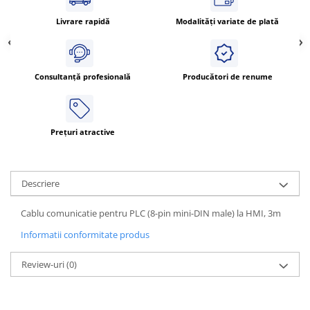
Cleme 4mm
Livrare rapidă
Modalități variate de plată
Cleme 6mm
Intrerupator general
Consultanță profesională
Producători de renume
Prețuri atractive
Descriere
Cablu comunicatie pentru PLC (8-pin mini-DIN male) la HMI, 3m
Informatii conformitate produs
Review-uri
(0)