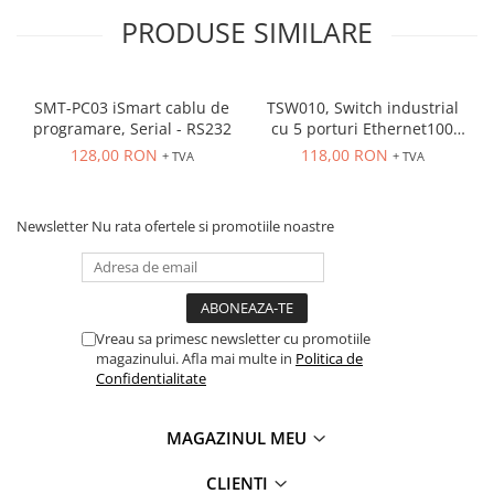
PRODUSE SIMILARE
SMT-PC03 iSmart cablu de
TSW010, Switch industrial
programare, Serial - RS232
cu 5 porturi Ethernet100
Mbps, montaj pe sina
128,00 RON
118,00 RON
+ TVA
+ TVA
Newsletter
Nu rata ofertele si promotiile noastre
Vreau sa primesc newsletter cu promotiile
magazinului. Afla mai multe in
Politica de
Confidentialitate
MAGAZINUL MEU
CLIENTI