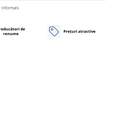
informatii
roducători de
Prețuri atractive
renume