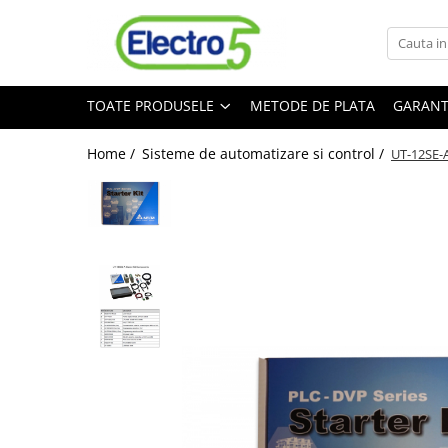
Toate Produsele
TOATE PRODUSELE
METODE DE PLATA
GARANT
Sisteme de automatizare si control
Automate programabile
Home /
Sisteme de automatizare si control /
UT-12SE-A
Seria DVP-Slim PLC-CPU
Seria DVP Motion-CPU
Seria compacta AS
Simatic S7
Mini-automat programabil (Relee
inteligente)
Seria iSMART IMO
Seria EASY EATON
Terminale programabile ( HMI-uri )
Text Panel
Touch Panel / HMI