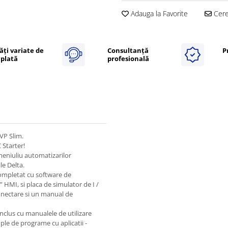
Adauga la Favorite
Cere 
ăți variate de
Consultanță
P
plată
profesională
VP Slim.
 Starter!
meniuliu automatizarilor
le Delta.
completat cu software de
MI, si placa de simulator de I /
onectare si un manual de
clus cu manualele de utilizare
mple de programe cu aplicatii -