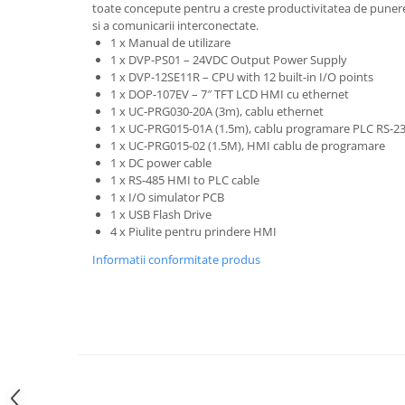
toate concepute pentru a creste productivitatea de punere i
ATEX
si a comunicarii interconectate.
1 x Manual de utilizare
Butoane Ex
1 x DVP-PS01 – 24VDC Output Power Supply
Lampi EXIT Ex
1 x DVP-12SE11R – CPU with 12 built-in I/O points
1 x DOP-107EV – 7″ TFT LCD HMI cu ethernet
Bariere optice de protectie
1 x UC-PRG030-20A (3m), cablu ethernet
Control si comutatie
1 x UC-PRG015-01A (1.5m), cablu programare PLC RS-23
1 x UC-PRG015-02 (1.5M), HMI cablu de programare
Surse de alimentare
1 x DC power cable
MINI-PS
1 x RS-485 HMI to PLC cable
1 x I/O simulator PCB
Modul Buffer
1 x USB Flash Drive
Module DC-UPC
4 x Piulite pentru prindere HMI
Module redundanta
Informatii conformitate produs
QUINT-PS
Seria Chrome
Seria CliQ II
Seria Dimensions
Seria DRA
Seria Force-GT