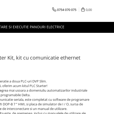
0754 070 075
0,00
TARE SI EXECUTIE PANOURI ELECTRICE
er Kit, kit cu comunicatie ethernet
neratie a doua PLC-uri DVP Slim.
ii, oferim acum kitul PLC Starter!
telegrea mai usoara a domeniuliu automatizarilor industriale
 programabile Delta.
municatie seriala, este completat cu software de programare
DOP-B 7 ” HMI, si placa de simulator de I / O, sursa de
e de interconectare si un manual de utilizare.
a este, de asemenea, inclus cu manualele de utilizare ale