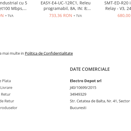
ndustrial cu 5
EASY-E4-UC-12RC1, Releu
SMT-ED-R20 iS
net100 Mbps,
programabil, 8A, IN: 8;
Relay - V3, 2
e sina
Int.analogica: 4
4AI 8 Rly out
ON
733,36 RON
680,0
+ TVA
+ TVA
FBD, 15 
la mai multe in
Politica de Confidentialitate
DATE COMERCIALE
 Plata
Electro Depot srl
 Livrare
J40/10699/2015
e Retur
34949329
de Retur
Str. Cetatea de Balta, Nr. 41, Sector
Produselor
Bucuresti