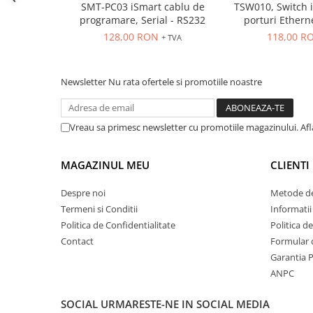
Seria Lyte
SMT-PC03 iSmart cablu de
TSW010, Switch i
programare, Serial - RS232
porturi Ether
Seria PMT&PMC
montaj p
128,00 RON
118,00 R
+ TVA
Seria Sync
STEP-PS
TRIO-PS
Newsletter
Nu rata ofertele si promotiile noastre
TRIO-UPS
UNO-PS
Vreau sa primesc newsletter cu promotiile magazinului. Af
Contactoare
Butoane si accesorii
MAGAZINUL MEU
CLIENTI
Lampa multi LED
Despre noi
Metode de
Intrerupatoare de protectie
Termeni si Conditii
Informatii
pentru motor
Politica de Confidentialitate
Politica d
Direct-On-Line Starters
Contact
Formular 
Relee termice
Garantia 
Cam Switches
ANPC
Cleme sir
SOCIAL
URMARESTE-NE IN SOCIAL MEDIA