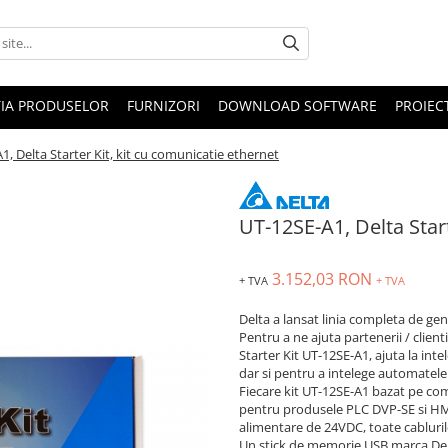
IA PRODUSELOR
FURNIZORI
DOWNLOAD SOFTWARE
PROIEC
1, Delta Starter Kit, kit cu comunicatie ethernet
UT-12SE-A1, Delta Start
3.152,03 RON
+ TVA
+ TVA
Delta a lansat linia completa de ge
Pentru a ne ajuta partenerii / client
Starter Kit UT-12SE-A1, ajuta la in
dar si pentru a intelege automatele
Fiecare kit UT-12SE-A1 bazat pe co
pentru produsele PLC DVP-SE si HMI 
alimentare de 24VDC, toate cabluril
Un stick de memorie USB marca Delt