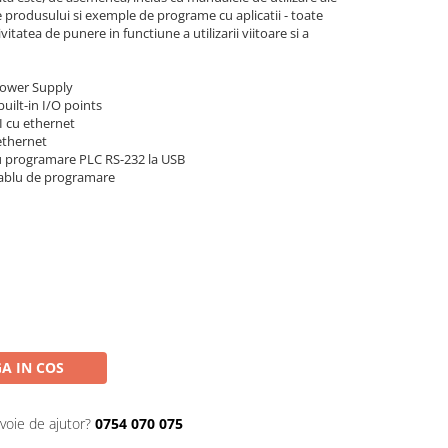
le produsului si exemple de programe cu aplicatii - toate
tatea de punere in functiune a utilizarii viitoare si a
Power Supply
uilt-in I/O points
 cu ethernet
ethernet
u programare PLC RS-232 la USB
cablu de programare
A IN COS
voie de ajutor?
0754 070 075