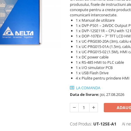
produsului, fisele de instructiuni a
concepute pentru a creste productivi
comunicarii interconectate.
1 x Manual de utilizare
1 x DVP-PS01 – 24VDC Output 
1 x DVP-12SE11R – CPU with 12 b
1 x DOP-107EV – 7″ TFT LCD HMI
1 x UC-PRG030-20A (3m), cablu 
1 x UC-PRG015-01A (1.5m), cabl
1 x UC-PRG015-02 (1.5M), HMI 
1 x DC power cable
1 x RS-485 HMI to PLC cable
1 x I/O simulator PCB
1 x USB Flash Drive
4 x Piulite pentru prindere HMI
LA COMANDA
Data de livrare:
Joi, 27.08.2026
ADAUG
Cod Produs:
UT-12SE-A1
Ai ne