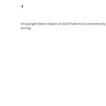
Accesorii cleme
Cleme 10mm
Cleme 2.5mm
Cleme 4mm
©Copyright Electro Depot srl 2026
Platforma E-commerce by
Cleme 6mm
Gomag
Intrerupator general
Convertor semnal si adaptor
Cutie distributie
Lichidare stoc
Limitatoare
Limitatoare de siguranta
Limitatori tip pedala
Standard Heavy Duty
Protectia circuitului
Dispozitiv de detectare a
defectelor de arc electric AFDD+
Limitator de supratensiuni