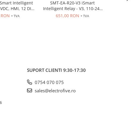
mart Intelligent
SMT-EA-R20-V3 iSmart
SMT-ED
NOU
4VDC, HMI, 12 DI,
Intelligent Relay - V3, 110-240
Intelligen
 (8A, 2A) Ladder,
VAC, HMI, 12 DI (AC) 8 Rly out
HMI, 8 DC 
0 RON
651,00 RON
461
+ TVA
+ TVA
Tmr, 15 Cntr
(8A, 2A) Ladder, FBD, 15 Tmr, 15
(8A, 2A) La
Cntr
SUPORT CLIENTI
9:30-17:30
0754 070 075
sales@electrofive.ro
 6