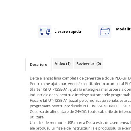
Power meter
Regulatoare de temperatura si
proces
Seria DTK
Modalit
Livrare rapidă
Seria DT3
Accesorii
Controler PID avansat - Blue Line
Counter Timer Tahometru
Video
(1)
Review-uri
(0)
Descriere
Dispozitive comunicatie
Senzori industriali
Delta a lansat linia completa de generatie a doua PLC-uri D
Pentru a ne ajuta partenerii / clientii, oferim acum kitul PLC
Senzori capacitivi
Starter Kit UT-12SE-A1, ajuta la intelegrea mai usoara a do
Senzori de presiune
industriale dar si pentru a intelege automatele programabi
Senzori distanta
Fiecare kit UT-12SE-A1 bazat pe comunicatie seriala, este 
programare pentru produsele PLC DVP-SE si HMI DOP-B 7 ” H
Senzori fotoelectrici
O, sursa de alimentare de 24VDC, toate cablurile de interc
Senzori inductivi
utilizare.
Senzori magnetici-rezistivi
Un stick de memorie USB marca Delta este, de asemenea, in
ale produsului, fisele de instructiuni ale produsului si exe
Senzori ultrasonici