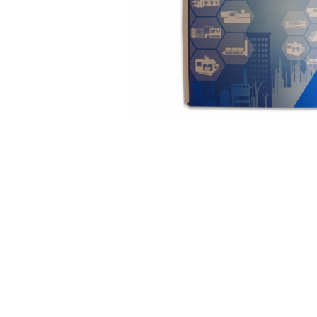
Inregistratoare
Solutii industriale Ethernet
Router si switch-uri industriale
Afisoare digitale
Actionari electrice si de miscare
Convertizoare de frecventa
Delta Electronics
Fuji Electric
Schneider Electric
Rezistente franare
Accesorii generale
Sisteme servo ( Servo-Drivere si
Servo-Motoare )
Soft Startere
Comunicare Si Masurare
Encodere